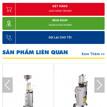
ĐẶT HÀNG
GIAO HÀNG TẬN NƠI
MUA NGAY
NHẬN ƯU ĐÃI KHỦNG
GỌI LẠI CHO TÔI
SẢN PHẨM LIÊN QUAN
Xem Thêm >>