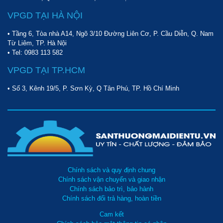
Người dùng có thể nắm được áp suất trong bình hút để thực hiện
VPGD TẠI HÀ NỘI
xả bớt hơi khí nén ra ngoài. Nhờ đó mà hiện tượng nổi bình hút
dầu do áp suất khí nén quá cao là hoàn toàn không xảy ra, quá
• Tầng 6, Tòa nhà A14, Ngõ 3/10 Đường Liên Cơ, P. Cầu Diễn, Q. Nam
trình làm việc an toàn tuyệt đối.
Từ Liêm, TP. Hà Nội
• Tel:
0983 113 582
Nắm vững những lưu ý khi sử dụng máy hút dầu thải HC-
VPGD TẠI TP.HCM
2197
Máy hút dầu thải HC-2197 được sử dụng phổ biến trong các
• Số 3, Kênh 19/5, P. Sơn Kỳ, Q Tân Phú, TP. Hồ Chí Minh
gara, cửa tiệm hoặc các nhà máy, khu chế xuất để làm sạch dầu
thừa trong động cơ. Để quá trình làm việc hiệu quả tối ưu, bạn
cần nắm vững một số lưu ý dưới đây:
Nhiệt độ để làm việc với model HC-2197 nói riêng và các
sản phẩm máy hút dầu thải khác là từ 40 - 60 độ C. Do đó,
bạn không nên hút dầu khi máy đang lạnh làm ảnh hưởng
Chính sách và quy định chung
đến hiệu suất.
Chính sách vận chuyển và giao nhận
Chính sách bảo trì, bảo hành
Chính sách đổi trả hàng, hoàn tiền
Cam kết