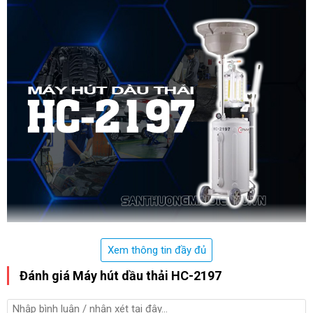
Máy hút dầu thải HC-2197 được sử dụng rộng rãi hiện nay
Xem thông tin đầy đủ
Nhờ tốc độ này giúp thợ sửa có thể hoàn thành công việc của
Đánh giá Máy hút dầu thải HC-2197
mình thuận lợi, tiết kiệm đáng kể thời gian và công sức. Ngoài ra,
sự có mặt của model HC-2197 giúp cho không gian làm việc
chuyên nghiệp và hiện đại hơn nhiều lần.