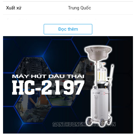
Xuất xứ
Trung Quốc
Áp suất hút
0 - 0.9 kg/cm2
Đọc thêm
Kích thước bình chứa bên dưới
470 x 440 x 940mm
Kích thước bình thuỷ tinh
270 x 270 x 575mm
Kiểu bơm
Chân không
Trọng lượng
17.5 Kg