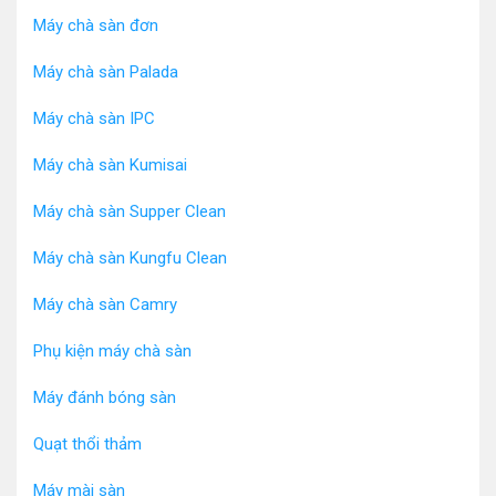
Máy chà sàn đơn
Máy chà sàn Palada
Máy chà sàn IPC
Máy chà sàn Kumisai
Máy chà sàn Supper Clean
Máy chà sàn Kungfu Clean
Máy chà sàn Camry
Phụ kiện máy chà sàn
Máy chà sàn ngồi lái là dòng thiết bị vệ sinh cao cấp nhất 
hiện nay
Máy đánh bóng sàn
Máy chà sàn ngồi lái là gì? Đặc điểm ấn tượng của sản 
Quạt thổi thảm
phẩm
Máy chà sàn ngồi lái
 là dòng 
máy chà sàn nhà xưởng
Máy mài sàn