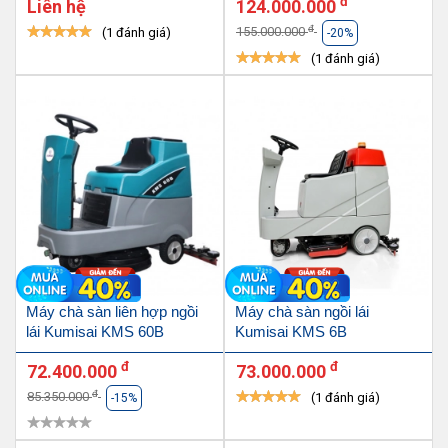
đ
Liên hệ
124.000.000
đ
155.000.000
(1 đánh giá)
-20%
(1 đánh giá)
Máy chà sàn liên hợp ngồi
Máy chà sàn ngồi lái
lái Kumisai KMS 60B
Kumisai KMS 6B
đ
đ
72.400.000
73.000.000
đ
85.350.000
(1 đánh giá)
-15%