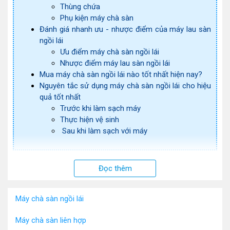
Thùng chứa
Phụ kiện máy chà sàn
Đánh giá nhanh ưu - nhược điểm của máy lau sàn
ngồi lái
Ưu điểm máy chà sàn ngồi lái
Nhược điểm máy lau sàn ngồi lái
Mua máy chà sàn ngồi lái nào tốt nhất hiện nay?
Nguyên tắc sử dụng máy chà sàn ngồi lái cho hiệu
quả tốt nhất
Trước khi làm sạch máy
Thực hiện vệ sinh
Sau khi làm sạch với máy
Máy chà sàn ngồi lái
là dòng sản phẩm cao cấp trong lĩnh 
Đọc thêm
vực thiết bị vệ sinh công nghiệp. Máy được trang bị hệ thống 
động cơ mạnh mẽ cùng khả năng đánh bóng, làm sạch cực 
đáng kinh ngạc. Đây đã và đang là giải pháp vệ sinh được sử 
Máy chà sàn ngồi lái
dụng ngày càng phổ biến tại các khu vực có diện tích mặt 
sàn lớn như: Siêu thị, TTTM hay công ty, xưởng sản xuất. 
Nếu cũng đang có quan tâm đặc biệt đến chiếc máy này, 
Máy chà sàn liên hợp
cùng chúng tôi tìm hiểu rõ hơn qua bài viết dưới đây nhé!