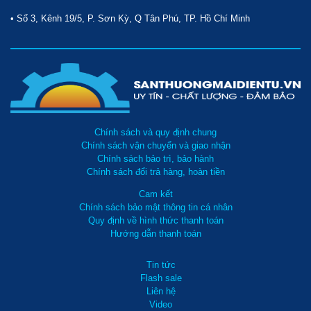
• Số 3, Kênh 19/5, P. Sơn Kỳ, Q Tân Phú, TP. Hồ Chí Minh
Chính sách và quy định chung
Chính sách vận chuyển và giao nhận
Thiết bị thường được sử dụng tại các khu vực có diện tích 
Chính sách bảo trì, bảo hành
sàn lớn 
Chính sách đổi trả hàng, hoàn tiền
Làm rõ cấu tạo của máy chà sàn ngồi lái 
Cam kết
Chính sách bảo mật thông tin cá nhân
Về cơ bản, 
máy chà sàn ngồi lái
 có cấu tạo phức tạp hơn 
Quy định về hình thức thanh toán
rất nhiều so với các thiết bị có cùng chức năng. Thay vì sử 
Hướng dẫn thanh toán
dụng tay đẩy, thiết bị được trang bị khu vực ngồi lái cùng bộ 
phận vô lăng điều khiển. Cụ thể máy có cấu tạo gồm các bộ 
phận như sau: 
Tin tức
Flash sale
Buồng lái
Liên hệ
Video
Là vị trí ngồi của người điều khiển máy. Tại buồng lái người 