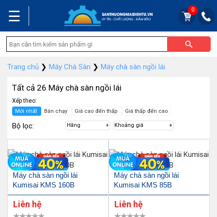
0
☰
Trang chủ
❯
Máy Chà Sàn
❯
Máy chà sàn ngồi lái
Tất cả 26 Máy chà sàn ngồi lái
Xếp theo:
Mới nhất
Bán chạy
Giá cao đến thấp
Giá thấp đến cao
Bộ lọc:
Hãng
Khoảng giá
Máy chà sàn ngồi lái
Máy chà sàn ngồi lái
Kumisai KMS 160B
Kumisai KMS 85B
Liên hệ
Liên hệ