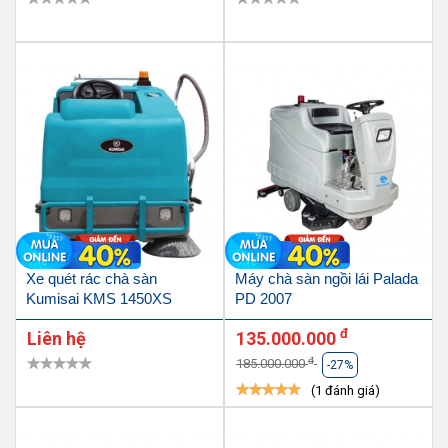
Xe quét rác chà sàn
Máy chà sàn ngồi lái Palada
Kumisai KMS 1450XS
PD 2007
đ
Liên hệ
135.000.000
đ
185.000.000
-27%
(1 đánh giá)