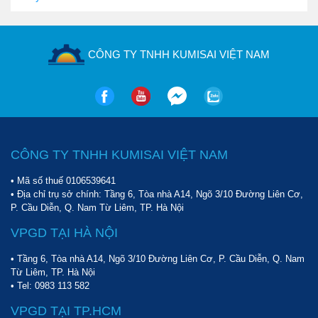
đang được sử dụng khá phổ biến tại nhiều đơn vị, công ty. 
Khác với máy chà sàn đơn hay máy chà sàn liên hợp, thiết bị 
này đã và đang được cải tiến với nhiều tính năng cùng công 
suất mạnh mẽ. Cụ thể dưới đây là một số những đặc điểm 
CÔNG TY TNHH KUMISAI VIỆT NAM
nổi bật của sản phẩm:
Máy có công suất lớn, đáp ứng nhu cầu làm sạch tại 
nhiều không gian có diện tích vừa và lớn như khách 
sạn, sân bay, trung tâm mua sắm,...
Máy chà sàn ngồi lái
 sở hữu hiệu năng làm sạch 
cực kỳ ấn tượng. Máy được tích hợp đồng thời khả 
năng hút và xả nước cùng lúc giúp đơn giản hóa quá 
CÔNG TY TNHH KUMISAI VIỆT NAM
trình vệ sinh, làm sạch.
So với các dòng máy chà sàn thông thường, thiết bị 
• Mã số thuế 0106539641
có kích thước cùng công suất lớn hơn rất nhiều.
• Địa chỉ trụ sở chính: Tầng 6, Tòa nhà A14, Ngõ 3/10 Đường Liên Cơ,
P. Cầu Diễn, Q. Nam Từ Liêm, TP. Hà Nội
Sản phẩm đang được cung ứng phổ biến trên thị 
trường với nhiều mức giá, công suất cùng tính năng.
VPGD TẠI HÀ NỘI
• Tầng 6, Tòa nhà A14, Ngõ 3/10 Đường Liên Cơ, P. Cầu Diễn, Q. Nam
Từ Liêm, TP. Hà Nội
• Tel:
0983 113 582
VPGD TẠI TP.HCM