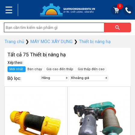
0
☰
Trang chủ
❯
MÁY MÓC XÂY DỰNG
❯
Thiết bị nâng hạ
Tất cả 75 Thiết bị nâng hạ
Xếp theo:
Mới nhất
Bán chạy
Giá cao đến thấp
Giá thấp đến cao
Bộ lọc:
Hãng
Khoảng giá