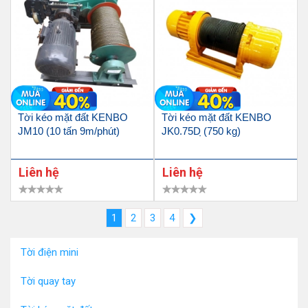
Tời kéo mặt đất KENBO
Tời kéo mặt đất KENBO
JM10 (10 tấn 9m/phút)
JK0.75D ̣̣(750 kg)
Liên hệ
Liên hệ
1
2
3
4
❯
Tời điện mini
Tời quay tay