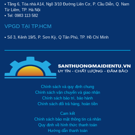
lượng. Các sản phẩm này đã giúp quá trình vệ sinh trở nên 
• Tầng 6, Tòa nhà A14, Ngõ 3/10 Đường Liên Cơ, P. Cầu Diễn, Q. Nam
Từ Liêm, TP. Hà Nội
thuận tiện, nhẹ nhàng hơn rất nhiều.
• Tel:
0983 113 582
VPGD TẠI TP.HCM
Những ưu điểm của máy hút bụi Typhoon không thể bỏ 
• Số 3, Kênh 19/5, P. Sơn Kỳ, Q Tân Phú, TP. Hồ Chí Minh
qua
Typhoon tiếp cận thị trường bằng cách tung ra nhiều sản 
phẩm đa dạng với nhiều công suất, mức giá khác nhau. Khác 
với các thương hiệu khác, Typhoon phát triển cả dòng máy 
Chính sách và quy định chung
hút bụi công nghiệp với công suất lớn lẫn các model mini.
Chính sách vận chuyển và giao nhận
Chính sách bảo trì, bảo hành
Các sản phẩm được đánh giá với các tiêu chí sau:
Chính sách đổi trả hàng, hoàn tiền
Cam kết
Thiết kế và cấu tạo tiện dụng
Chính sách bảo mật thông tin cá nhân
Quy định về hình thức thanh toán
Hướng dẫn thanh toán