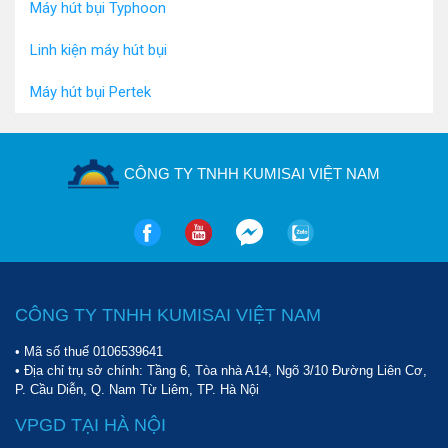
mà còn mang lại hiệu năng làm việc đáng kinh ngạc.
Máy hút bụi Typhoon
Linh kiện máy hút bụi
Máy hút bụi Pertek
CÔNG TY TNHH KUMISAI VIỆT NAM
CÔNG TY TNHH KUMISAI VIỆT NAM
• Mã số thuế 0106539641
Tìm hiểu chi tiết về máy hút bụi Typhoon - Italy
• Địa chỉ trụ sở chính: Tầng 6, Tòa nhà A14, Ngõ 3/10 Đường Liên Cơ,
Sau nhiều năm phát triển và cải tiến công nghệ, Typhoon đã 
P. Cầu Diễn, Q. Nam Từ Liêm, TP. Hà Nội
VPGD TẠI HÀ NỘI
nỗ lực giới thiệu đến người sử dụng hàng loạt model chất 