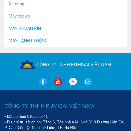
Xe nâng
Máy cắt cỏ
MÁY KHOAN PIN
MÁY LẠNH DI ĐỘNG
CÔNG TY TNHH KUMISAI VIỆT NAM
CÔNG TY TNHH KUMISAI VIỆT NAM
• Mã số thuế 0106539641
• Địa chỉ trụ sở chính: Tầng 6, Tòa nhà A14, Ngõ 3/10 Đường Liên Cơ,
P. Cầu Diễn, Q. Nam Từ Liêm, TP. Hà Nội