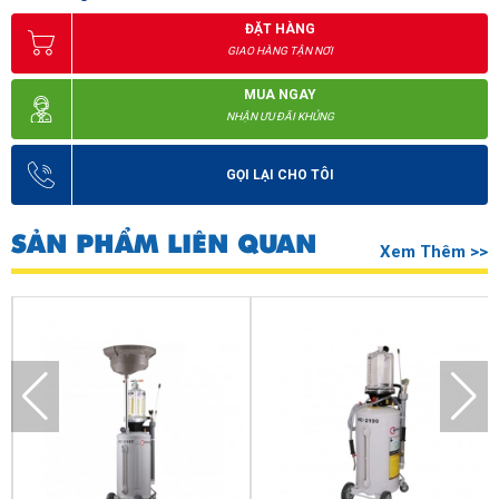
ĐẶT HÀNG
GIAO HÀNG TẬN NƠI
MUA NGAY
NHẬN ƯU ĐÃI KHỦNG
GỌI LẠI CHO TÔI
SẢN PHẨM LIÊN QUAN
Xem Thêm >>
Đặc điểm cáu tạo của máy hút dầu thải ô tô HPMM HC-2097