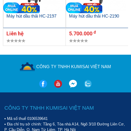
Với chi phí đầu tư ban đầu không quá lớn, bạn có thể rút ngắn
được thời gian làm việc, tăng số lượng xe được thay dầu, bảo
Máy hút dầu thải HC-2197
Máy hút dầu thải HC-2190
dưỡng nhiều hơn đáng kể. Vì thế, xét về lâu dài thì quả thực
máy
hút dầu thải HPMM HC-2097
là lựa chọn vô cùng tiết kiệm.
đ
Liên hệ
5.700.000
Phương diện chuyên nghiệp, hiện đại
Không chỉ khiến thợ sửa ưng ý về hiệu quả công việc,
máy hút
dầu thải HPMM HC-2097
còn mang đến sự hài lòng của khách
hàng nhờ thời gian chờ đợi giảm xuống. Máy hoạt động bằng khí
CÔNG TY TNHH KUMISAI VIỆT NAM
nén với áp suất lớn đến 0,9 kg/cm2, tốc độ hút đạt 6,5 lít/phút
chuyên dùng cho xe ô tô con, xe tải.
Máy có cấu tạo tương đối đơn giản và linh hoạt nhờ có các bánh
xe bên dưới. Bạn có thể dễ dàng đưa model HPMM HC-2097 đến
các vị trí xe cách xa nhau mà không gặp bất cứ khó khăn nào.
CÔNG TY TNHH KUMISAI VIỆT NAM
Hướng dẫn thao tác sử dụng máy hút dầu thải HPMM HC-
2097
• Mã số thuế 0106539641
• Địa chỉ trụ sở chính: Tầng 6, Tòa nhà A14, Ngõ 3/10 Đường Liên Cơ,
Đầu tư sử dụng model HPMM HC-2097 là một lựa chọn thông
P. Cầu Diễn, Q. Nam Từ Liêm, TP. Hà Nội