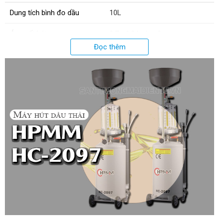
Dung tích bình đo dầu
10L
Áp suất hút
0.7 - 1.0 kg/cm2
Đọc thêm
Chiều cao min
1400mm
Kích thước bình chứa bên dưới
470 x 440 x 940mm
Kích thước bình thuỷ tinh
270 x 270 x 575mm
Dung tích khay hứng dầu
16L
Kiểu bơm
Chân không
;
Có khay hứng dầu
Trọng lượng
21.3 Kg