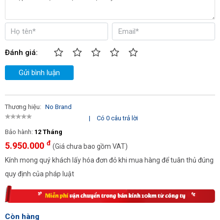
phải thực hiện việc thay dầu nhớt cho khách hàng. Chính vì thế,
ngày càng nhiều chủ đầu tư đã chú ý đến
máy hút dầu thải
HPMM HC-2097
. Sản phẩm này không chỉ thay thế sức lao
động, tiết kiệm nhiều thời gian mà còn giúp mang lại hiệu quả
công việc một cách vượt trội khi có thể hút sạch dầu nhớt đến
Đánh giá:
99%.
Gửi bình luận
Phương diện kinh tế
Thực tế, chi phí đầu tư ban đầu cho
máy hút dầu thải
là không
Thương hiệu:
No Brand
quá lớn, đặc biệt chỉ với chưa đến 6 triệu đồng là bạn đã có thể
|
Có 0 câu trả lời
sở hữu model HPMM HC-2097 nhiều công dụng. Máy đáp ứng
các tiêu chuẩn chất lượng khắt khe nhất nên có thể hạn chế tình
Bảo hành:
12 Tháng
trạng hỏng hóc mà lại đặc biệt an toàn khi sử dụng, không sợ
đ
5.950.000
(Giá chưa bao gồm VAT)
quá tải.
Kính mong quý khách lấy hóa đơn đỏ khi mua hàng để tuân thủ đúng
Máy được trang bị van bi ở khay hứng dầu nên bạn có thể kiểm
quy định của pháp luật
tra được dầu trước khi nó được chuyển vào bình hút, bình chứa.
Đồng thời, máy cũng có hệ thống chống quá tải để nâng cao sự
an toàn khi làm việc, tránh những sự cố do áp suất bị vượt quá.
Còn hàng