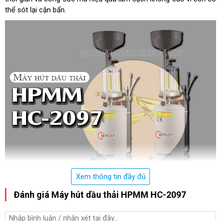
thể sót lại cặn bẩn.
Xem thông tin đầy đủ
Máy hút dầu thải HPMM HC-2097 với khả năng hút dầu nhớt, cặn
Đánh giá Máy hút dầu thải HPMM HC-2097
bẩn hiệu quả
Đây quả thực là ám ảnh của những gara, trung tâm thường xuyên