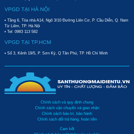
minh, tiết kiệm cho các gara, trung tâm sửa chữa ô tô. Không chỉ
làm sạch dầu nhớt cho ô tô, xe tải, model còn có thể hút dầu
VPGD TẠI HÀ NỘI
trong động cơ máy móc, thiết bị công nghiệp. Vì thế, sản phẩm
• Tầng 6, Tòa nhà A14, Ngõ 3/10 Đường Liên Cơ, P. Cầu Diễn, Q. Nam
còn được tin dùng trong các nhà máy, nhà xưởng hoặc các khu
Từ Liêm, TP. Hà Nội
công nghiệp rộng lớn.
• Tel:
0983 113 582
VPGD TẠI TP.HCM
• Số 3, Kênh 19/5, P. Sơn Kỳ, Q Tân Phú, TP. Hồ Chí Minh
Chính sách và quy định chung
Chính sách vận chuyển và giao nhận
Chính sách bảo trì, bảo hành
Chính sách đổi trả hàng, hoàn tiền
Cam kết