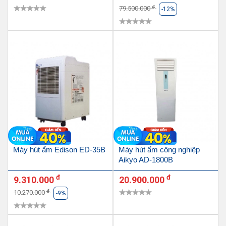
đ
79.500.000
-12%
Máy hút ẩm Edison ED-35B
Máy hút ẩm công nghiệp
Aikyo AD-1800B
đ
đ
9.310.000
20.900.000
đ
10.270.000
-9%