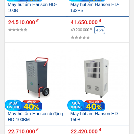
Máy hút ẩm Harison HD-
Máy hút ẩm Harison HD-
100B
192PS
đ
đ
24.510.000
41.650.000
đ
49.200.000
-15%
Máy hút ẩm Harison di động
Máy hút ẩm Harison HD-
HD-100BM
150B
đ
đ
22.710.000
22.420.000