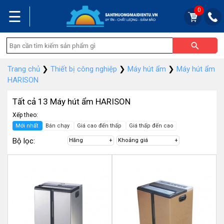
0
☰
Trang chủ
❯
Thiết bị công nghiệp
❯
Máy hút ẩm
❯
Máy hút ẩm
HARISON
Tất cả 13 Máy hút ẩm HARISON
Xếp theo:
Mới nhất
Bán chạy
Giá cao đến thấp
Giá thấp đến cao
Bộ lọc:
Hãng
Khoảng giá