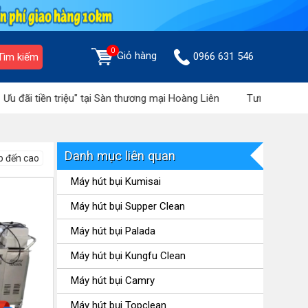
0
Giỏ hàng
0966 631 546
Tìm kiếm
tiền triệu" tại Sàn thương mại Hoàng Liên
Tưng bừng khuyến mãi 
Danh mục liên quan
p đến cao
Máy hút bụi Kumisai
Máy hút bụi Supper Clean
Máy hút bụi Palada
Máy hút bụi Kungfu Clean
Máy hút bụi Camry
Máy hút bụi Topclean