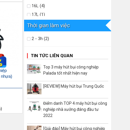
16L (4)
3000W (13)
17L (1)
3300W (2)
18L (3)
Thời gian làm việc
3500W (1)
200L (2)
3600W (21)
2 - 3h (2)
20L (11)
3800W (4)
220L (1)
3900W (20)
TIN TỨC LIÊN QUAN
22L (3)
4200W (6)
26L (1)
Top 3 máy hút bụi công nghiệp
4500W (2)
hiệp
Palada tốt nhất hiện nay
27L (4)
 nhựa)
750W (1)
30L (17)
2100W (1)
[REVIEW] Máy hút bụi Trung Quốc
33L (2)
2200W (1)
35L (11)
Điểm danh TOP 4 máy hút bụi công
2320W (1)
á)
nghiệp nhà xưởng đáng đầu tư
40L (16)
3262W (2)
2022
41L (1)
4000W (2)
42L (1)
[Giải đáp] Máy hút bụi công nghiệp
7500W (2)