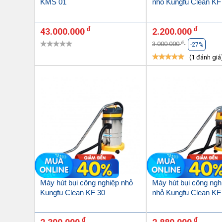
KMS 01
nhỏ Kungfu Clean KF
đ
đ
43.000.000
2.200.000
đ
3.000.000
-27%
(1 đánh giá
Máy hút bụi công nghiệp nhỏ
Máy hút bụi công ngh
Kungfu Clean KF 30
nhỏ Kungfu Clean KF
đ
đ