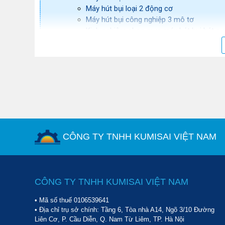
Máy hút bụi loại 2 động cơ
Máy hút bụi công nghiệp 3 mô tơ
Kinh nghiệm chọn mua máy hút bụi hút nướ
Tìm hiểu kỹ thương hiệu trước khi mua
Kiểm tra các giấy tờ chứng minh nguồn gố
Tham khảo giá thành trước khi quyết định
Kiểm tra kỹ thông tin bảo hành
Lựa chọn địa chỉ mua hàng uy tín
TOP 10 máy hút bụi công nghiệp nhà xưởng tốt n
TOP 5 máy hút bụi công nghiệp dưới 3 triệ
Máy hút bụi công nghiệp loại nhỏ T
Máy hút bụi 1 mô tơ Camry BF-501
CÔNG TY TNHH KUMISAI VIỆT NAM
Máy hút bụi văn phòng Kungfu Clea
Máy hút bụi khô ướt Supper Clean 
Máy hút bụi công nghiệp Palada PD
TOP 5 máy hút bụi công nghiệp từ 3 đến 9 
CÔNG TY TNHH KUMISAI VIỆT NAM
Máy hút bụi khô ướt IPC GS 1/33 W
Máy hút bụi nhà xưởng Kumisai KMS
• Mã số thuế 0106539641
Máy hút bụi hút nước công nghiệp S
• Địa chỉ trụ sở chính: Tầng 6, Tòa nhà A14, Ngõ 3/10 Đường
Máy hút bụi công nghiệp công suất 
Liên Cơ, P. Cầu Diễn, Q. Nam Từ Liêm, TP. Hà Nội