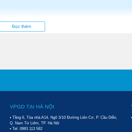
c chất lượng, giá rẻ
Đọc thêm
c, xuất xứ
 mua máy hút bụi công nghiệp
hất hiện nay
u lực hút khỏe, vận hành ổn định
opClean TC 15S
n KF35A-1
CH30H
40A
triệu
VPGD TẠI HÀ NỘI
&D
 60-2
• Tầng 6, Tòa nhà A14, Ngõ 3/10 Đường Liên Cơ, P. Cầu Diễn,
upper Clean AT-80
Q. Nam Từ Liêm, TP. Hà Nội
lớn Palada PD 803
• Tel:
0983 113 582