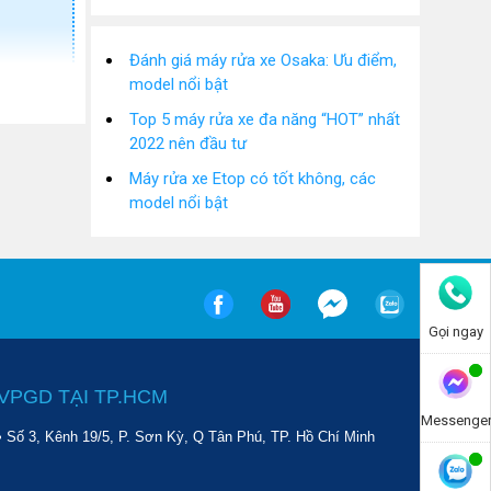
Đánh giá máy rửa xe Osaka: Ưu điểm,
model nổi bật
Top 5 máy rửa xe đa năng “HOT” nhất
2022 nên đầu tư
Máy rửa xe Etop có tốt không, các
model nổi bật
Gọi ngay
VPGD TẠI TP.HCM
Messenge
• Số 3, Kênh 19/5, P. Sơn Kỳ, Q Tân Phú, TP. Hồ Chí Minh