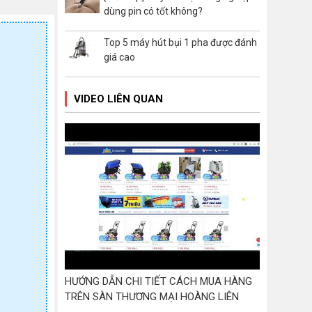
dùng pin có tốt không?
45L (3)
5L (2)
Top 5 máy hút bụi 1 pha được đánh
60L (22)
giá cao
62L (14)
63L (2)
VIDEO LIÊN QUAN
70L (21)
72L (3)
78L (3)
80L (41)
82L (1)
90L (9)
50L (1)
65L (1)
HƯỚNG DẪN CHI TIẾT CÁCH MUA HÀNG
TRÊN SÀN THƯƠNG MẠI HOÀNG LIÊN