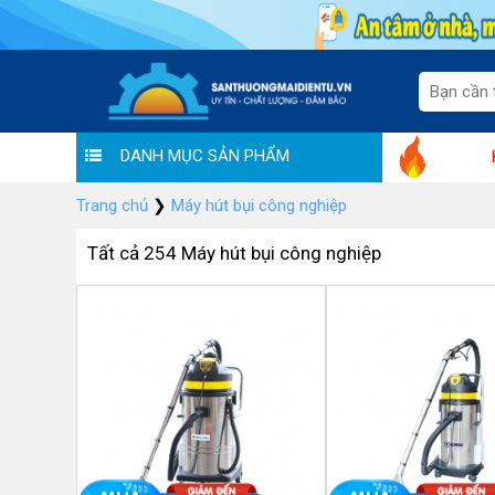
DANH MỤC SẢN PHẨM
Hoàng Liên chung tay đẩy lùi Covid: Thá
Trang chủ
❯
Máy hút bụi công nghiệp
Tất cả 254 Máy hút bụi công nghiệp