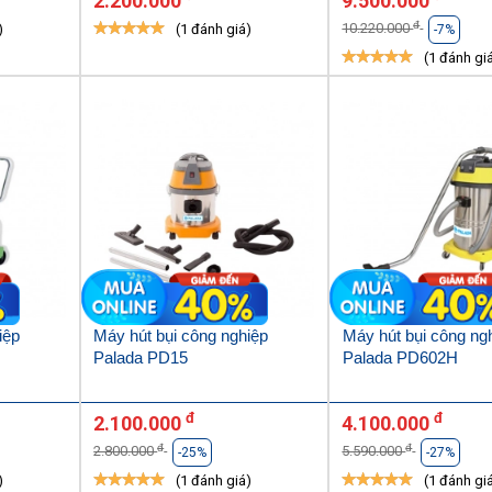
2.200.000
9.500.000
đ
10.220.000
)
(1 đánh giá)
-7%
(1 đánh gi
iệp
Máy hút bụi công nghiệp
Máy hút bụi công ng
Palada PD15
Palada PD602H
đ
đ
2.100.000
4.100.000
đ
đ
2.800.000
5.590.000
-25%
-27%
)
(1 đánh giá)
(1 đánh gi