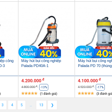
iệp công
Máy hút bụi công nghiệp
Máy hút bụi công ng
0-3
Palada PD40A-1
Palada PD 70 (thùng
đ
đ
4.200.000
4.100.000
đ
đ
4.800.000
4.920.000
-13%
-17%
)
(1 đánh giá)
(3 đánh gi
3
4
5
...
13
❯