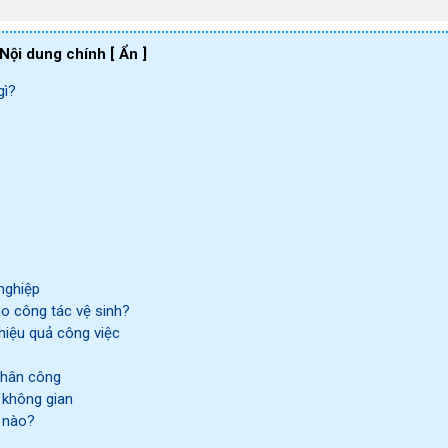
Nội dung chính
[ Ẩn ]
gì?
nghiệp
o công tác vệ sinh?
hiệu quả công việc
 nhân công
 không gian
ế nào?