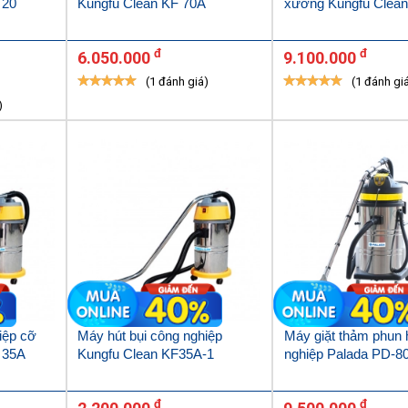
 20
Kungfu Clean KF 70A
xưởng Kungfu Clean
đ
đ
6.050.000
9.100.000
(1 đánh giá)
(1 đánh gi
)
iệp cỡ
Máy hút bụi công nghiệp
Máy giặt thảm phun 
 35A
Kungfu Clean KF35A-1
nghiệp Palada PD-8
đ
đ