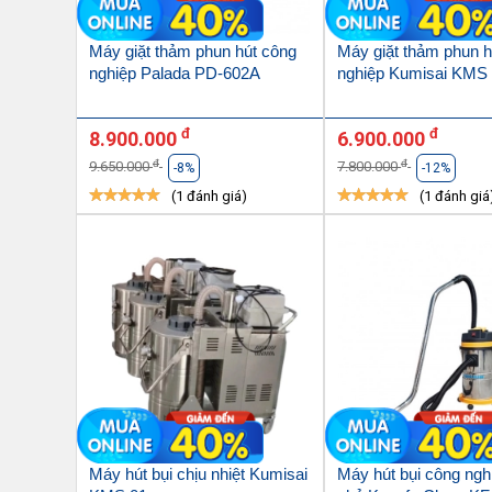
Máy giặt thảm phun hút công
Máy giặt thảm phun h
nghiệp Palada PD-602A
nghiệp Kumisai KMS
đ
đ
8.900.000
6.900.000
đ
đ
9.650.000
7.800.000
-8%
-12%
(1 đánh giá)
(1 đánh giá
Máy hút bụi chịu nhiệt Kumisai
Máy hút bụi công nghi