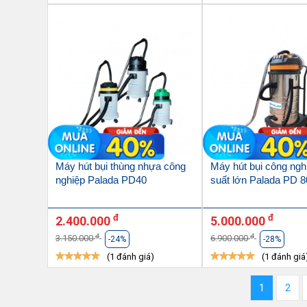
Máy hút bụi thùng nhựa công
Máy hút bụi công ngh
nghiệp Palada PD40
suất lớn Palada PD 8
đ
đ
2.400.000
5.000.000
đ
đ
3.150.000
6.900.000
-24%
-28%
(1 đánh giá)
(1 đánh giá
1
2