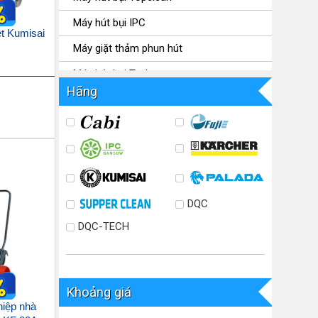
Máy hút bụi IPC
ệt Kumisai
Máy giặt thảm phun hút
Máy hút bụi Typhoon
Hãng
Linh kiện máy hút bụi
Máy hút bụi Pertek
DQC
DQC-TECH
Khoảng giá
hiệp nhà