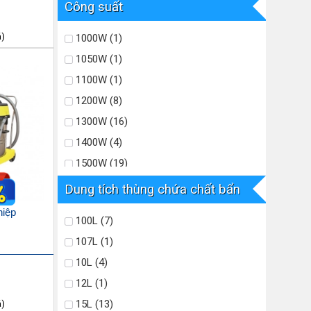
1800W (1)
Công suất
4000W (2)
á)
1000W (1)
1050W (1)
1100W (1)
1200W (8)
1300W (16)
1400W (4)
1500W (19)
1600W (27)
Dung tích thùng chứa chất bẩn
1650W (1)
hiệp
100L (7)
1800W (8)
107L (1)
2000W (2)
10L (4)
2400W (27)
12L (1)
2600W (7)
15L (13)
á)
2800W (3)