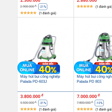
2.300.000
2.880.000
đ
2.900.000
(1 đánh giá
-21%
(1 đánh giá)
Máy hút bụi công nghiệp
Máy hút bụi công ngh
Palada PD-603J
Palada PD 803
đ
đ
3.800.000
7.000.000
đ
đ
5.500.000
7.800.000
-31%
-10%
(1 đánh giá)
(1 đánh giá