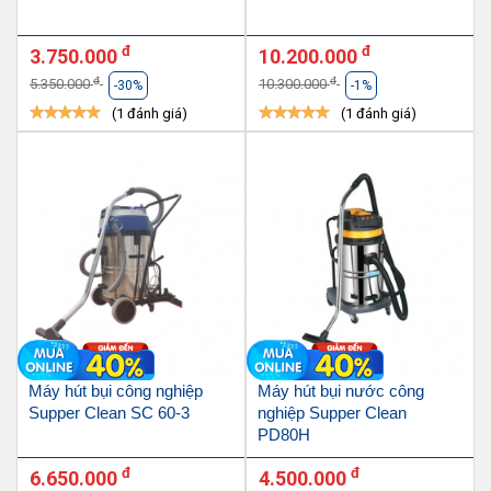
đ
đ
3.750.000
10.200.000
đ
đ
5.350.000
10.300.000
-30%
-1%
(1 đánh giá)
(1 đánh giá)
Máy hút bụi công nghiệp
Máy hút bụi nước công
Supper Clean SC 60-3
nghiệp Supper Clean
PD80H
đ
đ
6.650.000
4.500.000