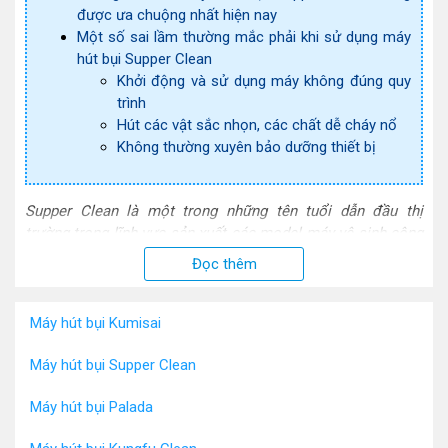
được ưa chuộng nhất hiện nay
Một số sai lầm thường mắc phải khi sử dụng máy
hút bụi Supper Clean
Khởi động và sử dụng máy không đúng quy
trình
Hút các vật sắc nhọn, các chất dễ cháy nổ
Không thường xuyên bảo dưỡng thiết bị
Supper Clean là một trong những tên tuổi dẫn đầu thị
trường trong lĩnh vực sản xuất các model máy vệ sinh công
nghiệp như máy hút bụi, máy chà sàn. Điều gì đã khiến các
Đọc thêm
sản phẩm của Supper Clean dành được nhiều sự quan tâm
của người dùng đến thế? Những thông tin dưới đây sẽ giúp
bạn tháo gỡ những thắc mắc về
máy hút bụi Supper Clean
.
Máy hút bụi Kumisai
Những ưu thế vượt trội khiến Supper Clean dẫn đầu
Máy hút bụi Supper Clean
thương hiệu máy hút bụi
Máy hút bụi Palada
Mặc dù là cái tên mới nổi so với các ông lớn khác song
Supper Clean đã tạo cho mình được chỗ đứng vững chắc.