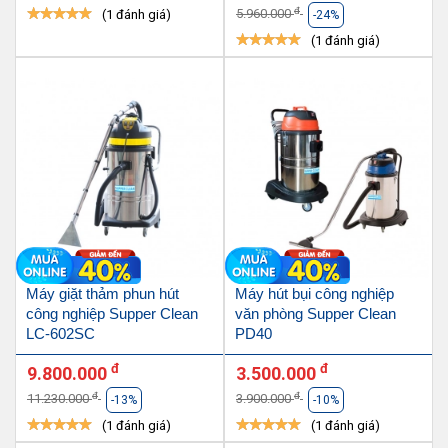
đ
5.960.000
(1 đánh giá)
-24%
(1 đánh giá)
Máy giặt thảm phun hút
Máy hút bụi công nghiệp
công nghiệp Supper Clean
văn phòng Supper Clean
LC-602SC
PD40
đ
đ
9.800.000
3.500.000
đ
đ
11.230.000
3.900.000
-13%
-10%
(1 đánh giá)
(1 đánh giá)