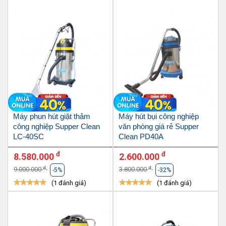
Máy phun hút giặt thảm
Máy hút bụi công nghiệp
công nghiệp Supper Clean
văn phòng giá rẻ Supper
LC-40SC
Clean PD40A
đ
đ
8.580.000
2.600.000
đ
đ
9.000.000
3.800.000
-5%
-32%
(1 đánh giá)
(1 đánh giá)