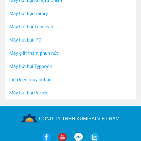
Máy hút bụi Kungfu Clean
Các sản phẩm
máy hút bụi công nghiệp
của Supper Clean
đều được người tiêu dùng và các chuyên gia đánh giá cao.
Máy hút bụi Camry
Máy hút bụi Topclean
Máy hút bụi IPC
Máy giặt thảm phun hút
Máy hút bụi Typhoon
Linh kiện máy hút bụi
Máy hút bụi Pertek
Tìm hiểu những ưu thế vượt trội của các model hút bụi công
nghiệp của Supper Clean
CÔNG TY TNHH KUMISAI VIỆT NAM
Đa dạng các chức năng vệ sinh
Máy hút bụi Supper Clean
ra đời giúp công việc vệ sinh trở