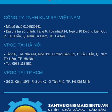
nên nhanh chóng, đơn giản hơn rất nhiều. Những thiết bị này
đều được trang bị khả năng hút khô, hút nước hiệu quả,
thậm chỉ nhiều model còn có khả năng giặt thảm sạch sẽ.
CÔNG TY TNHH KUMISAI VIỆT NAM
Sử dụng các thiết bị này, bạn sẽ cần mất quá nhiều thời gian
• Mã số thuế 0106539641
để dọn dẹp các loại bụi bẩn, rác thải. Với các loại chất lỏng,
• Địa chỉ trụ sở chính: Tầng 6, Tòa nhà A14, Ngõ 3/10 Đường Liên Cơ,
hóa chất trên các bề mặt cũng sẽ được xử lý nhanh chóng
P. Cầu Diễn, Q. Nam Từ Liêm, TP. Hà Nội
và gọn gàng nhất.
VPGD TẠI HÀ NỘI
Hiệu suất vệ sinh vượt trội
• Tầng 6, Tòa nhà A14, Ngõ 3/10 Đường Liên Cơ, P. Cầu Diễn, Q. Nam
Tất cả các model
máy hút bụi Supper Clean
đều sử dụng
Từ Liêm, TP. Hà Nội
công nghệ hút bụi hiện đại. Các model đều được trang bị
• Tel:
0983 113 582
động cơ lõi quấn dây đồng. Nó không chỉ cho hoạt động
VPGD TẠI TP.HCM
mạnh mẽ, ổn định cho lực hút lớn mà còn rất êm ái và bền
bỉ.
• Số 3, Kênh 19/5, P. Sơn Kỳ, Q Tân Phú, TP. Hồ Chí Minh