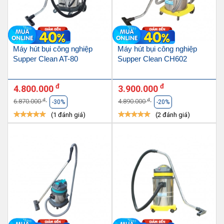
Máy hút bụi công nghiệp
Máy hút bụi công nghiệp
Supper Clean AT-80
Supper Clean CH602
đ
đ
4.800.000
3.900.000
đ
đ
6.870.000
4.890.000
-30%
-20%
(1 đánh giá)
(2 đánh giá)