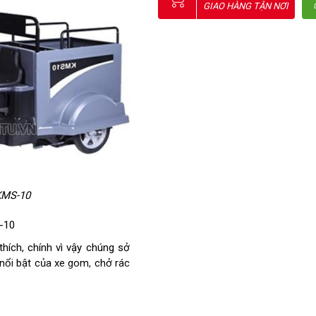
GIAO HÀNG TẬN NƠI
KMS-10
-10
hích, chính vì vậy chúng sở
nổi bật của xe gom, chở rác