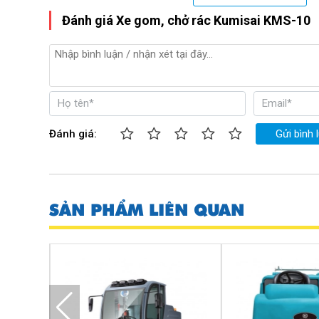
Xe gom, chở rác Kumisai KMS-10
hoạt động nhờ
Đánh giá Xe gom, chở rác Kumisai KMS-10
ắc quy mang hiệu suất cao. Do đó, thiết bị có tốc
30km/h. Với tốc độ di chuyển này giúp người dùng
trong việc thu gom, vận chuyển rác thải. Từ đó rút n
sức lao động của người dùng.
Chính nhờ ưu điểm này, nhân công vệ sinh môi tr
nhiều sức như phương pháp dùng xe đẩy truyền t
thế được 3,4 người lao động, vì vậy giúp doanh
Đánh giá:
Gửi bình 
khoản chi phí cố định hàng tháng.
Kumisai- 10 sở hữu dung tích thùng chứa lớn
Xe gom, chở rác Kumisai -10
được trang bị dung tích
SẢN PHẨM LIÊN QUAN
240 lít. Nhờ có dung tích lớn như vậy mà thiết bị có thể 
cao hiệu quả, cắt giảm thời gian làm việc. Thùng chứa r
liệu cao cấp là tôn mạ, giúp chống ăn mòn, han gỉ cực
dung tích lớn nên được sử dụng nhiều ở những nơi có diện
nhiều như trung tâm thương mại, khu đô thị, khu dân cư,...