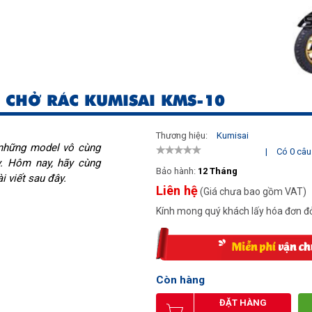
 CHỞ RÁC KUMISAI KMS-10
Thương hiệu:
Kumisai
những model vô cùng
|
Có 0 câu 
y. Hôm nay, hãy cùng
Bảo hành:
12 Tháng
i viết sau đây.
Liên hệ
(Giá chưa bao gồm VAT)
Kính mong quý khách lấy hóa đơn đỏ
Còn hàng
ĐẶT HÀNG