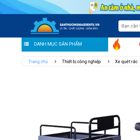
DANH MỤC SẢN PHẨM
"Sale thương hiệu - Ưu đãi tiền triệu" tạ
Trang chủ
Thiết bị công nghiệp
Xe quét rác