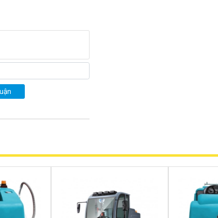
 động cơ chạy bằng điện từ
 độ vận hành tối đa lên đến
 tăng năng suất và hiệu quả
gắn thời gian, tiết kiệm công
ường không cần tiêu tốn quá
hông. Kumisai KMS-10 thay
 nghiệp cắt giảm được một
luận
 thùng chứa cực lớn lên đến
vận hành liên tục, giúp nâng
ác được cấu thành nên từ vật
 cao. Kumisai KMS-10 nhờ có
 tích lớn, số lượng rác thải