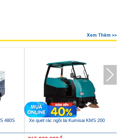
Xem Thêm >>
MS 480S
Xe quét rác ngồi lái Kumisai KMS 200
Xe quét
đ