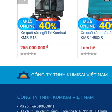
misai
Xe quét rác ngồi lái Kumisai
Xe quét rác chà s
KMS-S13
KMS 1450XS
đ
255.000.000
Liên hệ
CÔNG TY TNHH KUMISAI VIỆT NAM
CÔNG TY TNHH KUMISAI VIỆT NAM
Xe gom, chở rác Kumisai KMS-10 là thiết bị vệ sinh đặc
• Mã số thuế 0106539641
• Địa chỉ trụ sở chính: Tầng 6, Tòa nhà A14, Ngõ 3/10 Đường