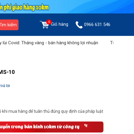
0
Giỏ hàng
0966 631 546
Tìm kiếm
: Tháng vàng - bán hàng không lợi nhuận
Tưng bừng khuyến mãi 
KMS-10
trả lời
 khi mua hàng để tuân thủ đúng quy định của pháp luật