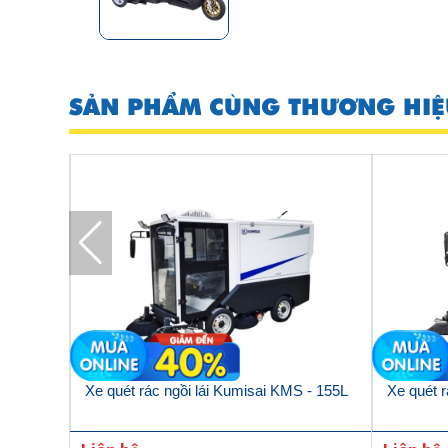
SẢN PHẨM CÙNG THƯƠNG HIỆ
S-S11
Xe quét rác ngồi lái Kumisai KMS - 155L
Xe quét r