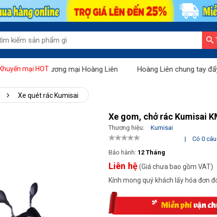
i Sàn thương mại Hoàng Liên
Hoàng Liên chung tay đẩy lùi Covid
Khuyến mại HOT
Xe quét rác Kumisai
Xe gom, chở rác Kumisai 
Thương hiệu:
Kumisai
|
Có 0 câu 
Bảo hành:
12 Tháng
Liên hệ
(Giá chưa bao gồm VAT)
Kính mong quý khách lấy hóa đơn đỏ