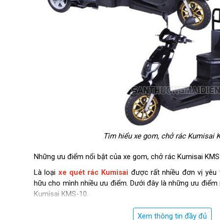
Tìm hiểu xe gom, chở rác Kumisai 
Những ưu điểm nổi bật của xe gom, chở rác Kumisai KMS
Là loại
xe quét rác Kumisai
được rất nhiều đơn vị yêu t
hữu cho mình nhiều ưu điểm. Dưới đây là những ưu điểm 
Kumisai KMS-10.
Kumisai -10 sở hữu tốc độ vận hành nổi bật
Xem thông tin đầy đủ