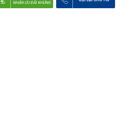
NHẬN ƯU ĐÃI KHỦNG