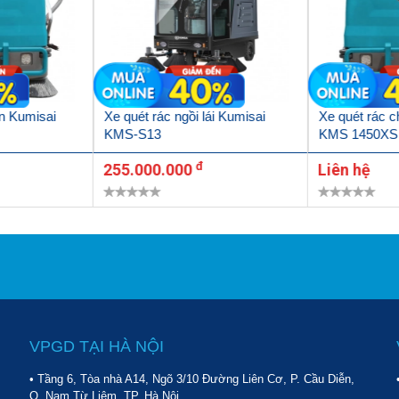
àn Kumisai
Xe quét rác ngồi lái Kumisai
Xe quét rác 
KMS-S13
KMS 1450XS
đ
255.000.000
Liên hệ
VPGD TẠI HÀ NỘI
 biệt sở hữu nhiều ưu điểm
• Tầng 6, Tòa nhà A14, Ngõ 3/10 Đường Liên Cơ, P. Cầu Diễn,
Q. Nam Từ Liêm, TP. Hà Nội