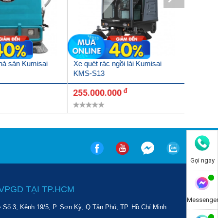
chà sàn Kumisai
Xe quét rác ngồi lái Kumisai
KMS-S13
đ
255.000.000
Gọi ngay
VPGD TẠI TP.HCM
Messenge
• Số 3, Kênh 19/5, P. Sơn Kỳ, Q Tân Phú, TP. Hồ Chí Minh