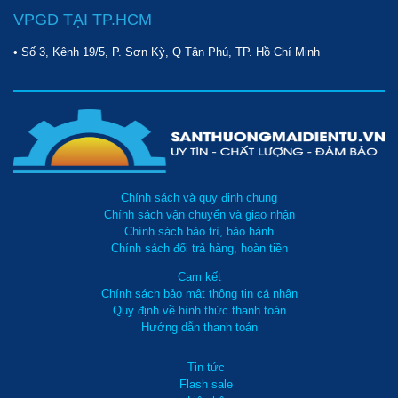
đường phố hiện đại với nhiều ưu điểm vượt trội như
Supper
VPGD TẠI TP.HCM
Clean, Palada, Kumisai…
Mỗi thương hiệu
máy quét đường
kể trên đều có những đặc điểm riêng, phù hợp với mục đích
• Số 3, Kênh 19/5, P. Sơn Kỳ, Q Tân Phú, TP. Hồ Chí Minh
sử dụng của từng đơn vị khác nhau.
Chính sách và quy định chung
Chính sách vận chuyển và giao nhận
Chính sách bảo trì, bảo hành
Chính sách đổi trả hàng, hoàn tiền
Cam kết
Chính sách bảo mật thông tin cá nhân
Quy định về hình thức thanh toán
Hướng dẫn thanh toán
Tin tức
Flash sale