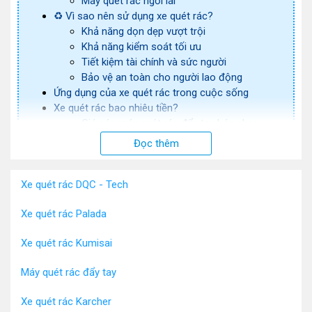
Máy quét rác ngồi lái
♻️ Vì sao nên sử dụng xe quét rác?
Khả năng dọn dẹp vượt trội
Khả năng kiểm soát tối ưu
Tiết kiệm tài chính và sức người
Bảo vệ an toàn cho người lao động
Ứng dụng của xe quét rác trong cuộc sống
Xe quét rác bao nhiêu tiền?
Giá các máy quét rác đẩy tay bán chạy
Giá các mẫu xe quét rác công nghiệp
Đọc thêm
Một số thương hiệu xe quét rác tốt nhất hiện nay
⚜️ Xe hút bụi Kumisai
Xe quét rác DQC - Tech
⚜️ Xe hút bụi Palada
⚜️ Xe hút bụi IPC
Xe quét rác Palada
♻️ Mua máy quét rác ở đâu uy tín- chất lượng?
Xe quét rác Kumisai
Xe quét rác
hay còn gọi là máy quét rác
đây là
Máy quét rác đẩy tay
những sản phẩm chuyên dụng dùng để vệ sinh
nhà cửa, đường phố, các khu nhà xưởng rộng
Xe quét rác Karcher
lớn mà không hề tốn nhân lực. Vậy địa chỉ bán