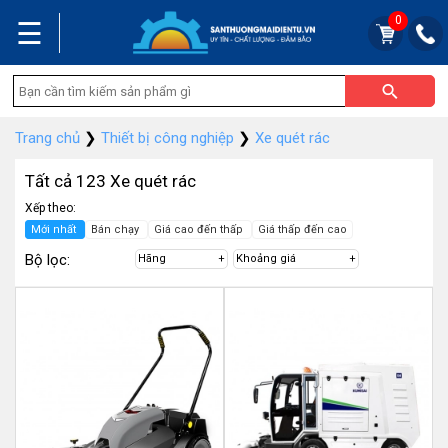
0
☰
Trang chủ
❯
Thiết bị công nghiệp
❯
Xe quét rác
Tất cả 123 Xe quét rác
Xếp theo:
Mới nhất
Bán chạy
Giá cao đến thấp
Giá thấp đến cao
Bộ lọc:
Hãng
Khoảng giá