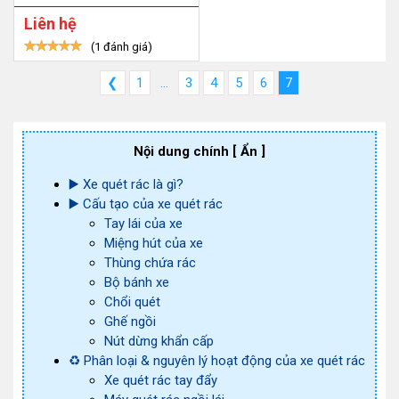
Liên hệ
(1 đánh giá)
❮
1
...
3
4
5
6
7
Nội dung chính
[ Ẩn ]
▶️ Xe quét rác là gì?
▶️ Cấu tạo của xe quét rác
Tay lái của xe
Miệng hút của xe
Thùng chứa rác
Bộ bánh xe
Chổi quét
Ghế ngồi
Nút dừng khẩn cấp
♻️ Phân loại & nguyên lý hoạt động của xe quét rác
Xe quét rác tay đẩy