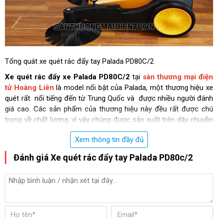
Tổng quát xe quét rác đẩy tay Palada PD80C/2
Xe quét rác đẩy xe Palada PD80C/2
tại
sàn thương mại điện
tử Hoàng Liên
là model nổi bật của Palada, một thương hiệu xe
quét rất nổi tiếng đến từ Trung Quốc và được nhiều người đánh
giá cao. Các sản phẩm của thương hiệu này đều rất được chú
trọng về chất lượng, vì vậy chúng được sản xuất trên dây chuyền
công nghệ hiện đại.
Xem thông tin đầy đủ
Nhiều tính năng được tích hợp nhằm đem lại hiệu quả cao trong
công việc, do đó thiết bị của Palada được ứng dụng rất nhiều
Đánh giá Xe quét rác đẩy tay Palada PD80c/2
trong đời sống. Đối với
xe quét rác đẩy tay Palada PD80C/2
là
một thiết bị được cải tiến rất nhiều từ những model cũ, vì vậy
chúng gần như mang tính đột phá.
Vì sao xe quét rác đẩy tay Palada PD80C/2 được ưa chuộng?