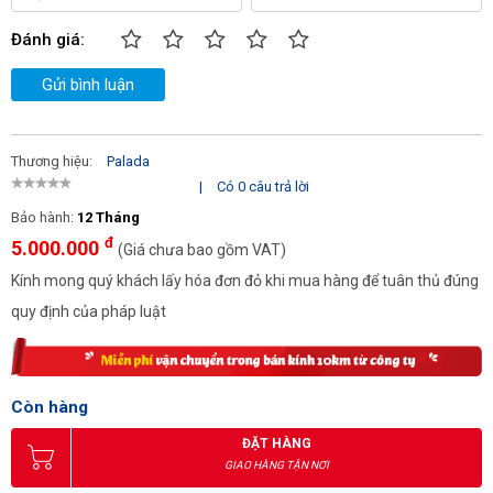
Để hiểu được lý do vì sao Palada PD80C/2 được ưa chuộng thì
Đánh giá:
hãy cùng chúng tôi tìm hiểu về những ưu điểm nổi bật của của
thiết bị này.
Gửi bình luận
Thương hiệu:
Palada
|
Có 0 câu trả lời
Bảo hành:
12 Tháng
đ
5.000.000
(Giá chưa bao gồm VAT)
Kính mong quý khách lấy hóa đơn đỏ khi mua hàng để tuân thủ đúng
quy định của pháp luật
Còn hàng
ĐẶT HÀNG
GIAO HÀNG TẬN NƠI
PD80C/2 có nhiều ưu điểm nổi trội đem lại nhiều lợi ích cho