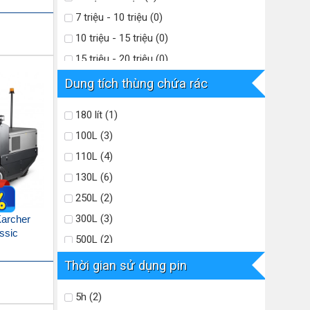
7 triệu - 10 triệu (0)
10 triệu - 15 triệu (0)
15 triệu - 20 triệu (0)
20 triệu - 25 triệu (0)
Dung tích thùng chứa rác
Trên 25 triệu (0)
180 lít (1)
100L (3)
110L (4)
130L (6)
250L (2)
300L (3)
Karcher
ssic
500L (2)
50L (1)
Thời gian sử dụng pin
600L (2)
5h (2)
60L (1)