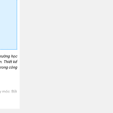
trường học
n. Thiết kế
trong công
y móc. Bởi
ch hàng có