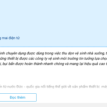
g mai điện tử
nh chuyên dụng được dùng trong việc thu dọn vệ sinh nhà xưởng, 
ững thiết bị được các công ty vệ sinh môi trường tin tưởng lựa chọ
ải, bụi bẩn được hoàn thành nhanh chóng và mang lại hiệu quả cao 
n từ nước Đức - quốc gia nổi tiếng thế giới về sản phẩm thiết bị má
đều được sản xuất từ những nguyên vật liệu cao cấp, đảm bảo khá
Đọc thêm