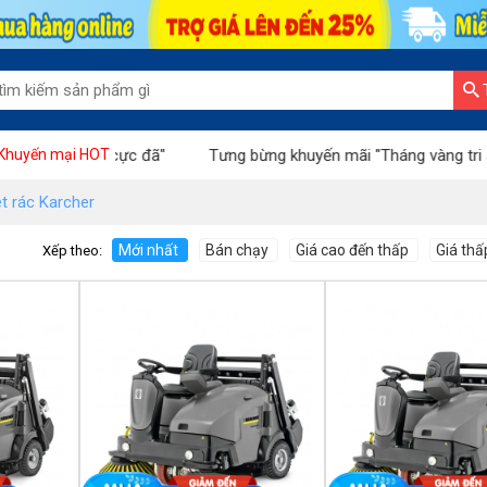
yến mãi cực đã"
Tưng bừng khuyến mãi "Tháng vàng tri ân"
Khuyến mại HOT
t rác Karcher
Mới nhất
Bán chạy
Giá cao đến thấp
Giá thấ
Xếp theo: