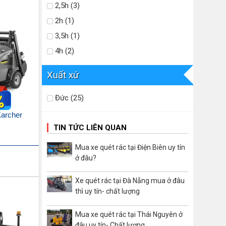
2,5h (3)
2h (1)
3,5h (1)
4h (2)
Xuất xứ
Đức (25)
Karcher
TIN TỨC LIÊN QUAN
Mua xe quét rác tại Điện Biên uy tín
ở đâu?
Xe quét rác tại Đà Nẵng mua ở đâu
thì uy tín- chất lượng
Mua xe quét rác tại Thái Nguyên ở
đâu uy tín- Chất lượng