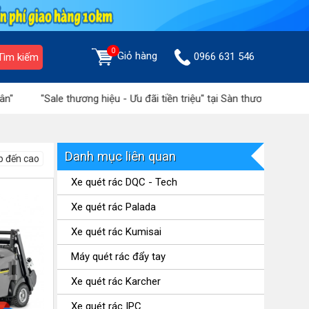
0
Giỏ hàng
0966 631 546
Tìm kiếm
"Sale thương hiệu - Ưu đãi tiền triệu" tại Sàn thương mại Hoàng Liê
Danh mục liên quan
p đến cao
Xe quét rác DQC - Tech
Xe quét rác Palada
Xe quét rác Kumisai
Máy quét rác đẩy tay
Xe quét rác Karcher
Xe quét rác IPC