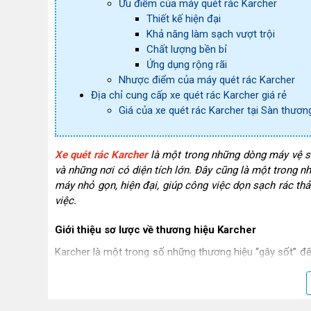
Ưu điểm của máy quét rác Karcher
Thiết kế hiện đại
Khả năng làm sạch vượt trội
Chất lượng bền bỉ
Ứng dụng rộng rãi
Nhược điểm của máy quét rác Karcher
Địa chỉ cung cấp xe quét rác Karcher giá rẻ
Giá của xe quét rác Karcher tại Sàn thươn
Xe quét rác Karcher
là một trong những dòng máy vệ si
và những nơi có diện tích lớn. Đây cũng là một trong nh
máy nhỏ gọn, hiện đại, giúp công việc dọn sạch rác th
việc.
Giới thiệu sơ lược về thương hiệu Karcher
Karcher là một trong số những thương hiệu “gây sốt” đế
những sản phẩm mà thương hiệu này cho ra thị trường 
được những sản phẩm chất lượng nhất.