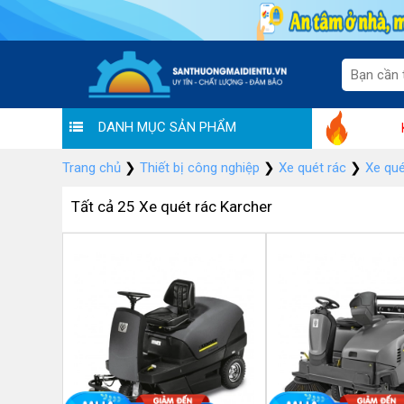
DANH MỤC SẢN PHẨM
Bùng nổ ưu đãi: "Chào hè rộn rã - khu
Trang chủ
❯
Thiết bị công nghiệp
❯
Xe quét rác
❯
Xe qué
Tất cả 25 Xe quét rác Karcher