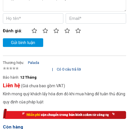
Tên bộ phận
Nhiệm vụ
Vô lăng
Điều hướng xe di chuy
Đánh giá:
Gửi bình luận
Tạo cảm giác thoải má
Ghế ngồi
cấp
Thương hiệu:
Palada
|
Có 0 câu trả lời
Hệ thống chổi quét và hút bụi thông minh
Xử lý mọi rác thải một
Bảo hành:
12 Tháng
Liên hệ
(Giá chưa bao gồm VAT)
Kính mong quý khách lấy hóa đơn đỏ khi mua hàng để tuân thủ đúng
Thùng chứa rác
Đựng rác sau khi đượ
quy định của pháp luật
Chân ga
Điều chỉnh tốc đi khi 
Còn hàng