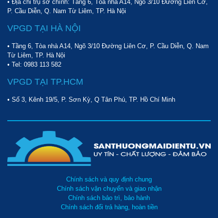
• Địa chỉ trụ sở chính: Tầng 6, Tòa nhà A14, Ngõ 3/10 Đường Liên Cơ,
Cuối cùng là sử dụng bảng điều chỉnh để điều khiển các bộ phận
P. Cầu Diễn, Q. Nam Từ Liêm, TP. Hà Nội
làm việc theo đúng chức năng.
VPGD TẠI HÀ NỘI
Tất cả các bộ phận của
xe quét rác Palada PD 1400
phối hợp
với nhau một cách nhịp nhàng từ đó làm sạch hoàn toàn mọi địa
• Tầng 6, Tòa nhà A14, Ngõ 3/10 Đường Liên Cơ, P. Cầu Diễn, Q. Nam
Từ Liêm, TP. Hà Nội
điểm chúng làm việc.
• Tel:
0983 113 582
Lưu ý khi mua xe quét rác công nghiệp Palada PD 1400
VPGD TẠI TP.HCM
Để có thể chọn mua được thiết bị quét rác chính hãng người tiêu
• Số 3, Kênh 19/5, P. Sơn Kỳ, Q Tân Phú, TP. Hồ Chí Minh
dùng cần cân nhắc và lựa chọn dễ dàng. Đặc biệt, với một sản
phẩm đang thịnh hành như
xe quét rác Palada
, hàng giả, hàng
nhái, không nguồn gốc xuất xứ sẽ rất nhiều. Điều này khiến nhiều
khách hàng gặp khó khăn trong việc chọn mua thiết bị. Chình vì
vậy để chọn mua được xe quét rác công nghiệp
Palada PD 1400 chính hãng, giá tốt bạn đọc cần lưu ý những điều
sau:
Chính sách và quy định chung
Chính sách vận chuyển và giao nhận
Chính sách bảo trì, bảo hành
Chính sách đổi trả hàng, hoàn tiền