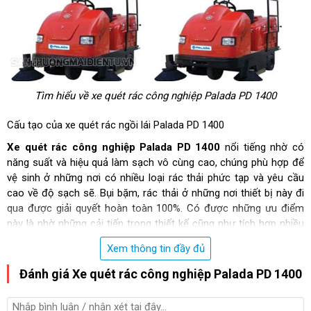
Tìm hiểu về xe quét rác công nghiệp Palada PD 1400
Cấu tạo của xe quét rác ngồi lái Palada PD 1400
Xe quét rác công nghiệp Palada PD 1400
nổi tiếng nhờ có
năng suất và hiệu quả làm sạch vô cùng cao, chúng phù hợp để
vệ sinh ở những nơi có nhiều loại rác thải phức tạp và yêu cầu
cao về độ sạch sẽ. Bụi bặm, rác thải ở những nơi thiết bị này đi
qua được giải quyết hoàn toàn 100%. Có được những ưu điểm
này là nhờ những cải tiến trong thiết kế cũng như tích hợp nhiều
tính năng mới, hiện đại.
Xem thông tin đầy đủ
Vậy để hiểu được tại sao sản phẩm lại có nhiều ưu điểm như vậy,
Đánh giá Xe quét rác công nghiệp Palada PD 1400
hãy cùng chúng tôi tìm hiểu về cấu tạo của nó.