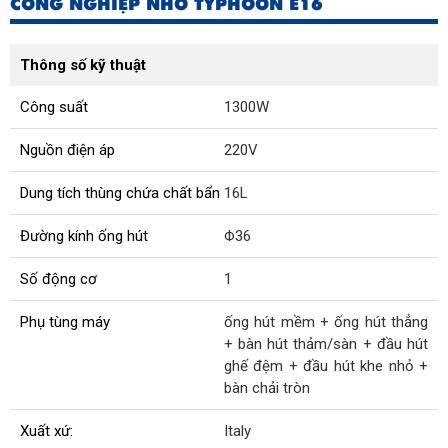
CÔNG NGHIỆP NHỎ TYPHOON E16
Thông số kỹ thuật
Công suất
1300W
Nguồn điện áp
220V
Dung tích thùng chứa chất bẩn
16L
Đường kính ống hút
Φ36
Số động cơ
1
Phụ tùng máy
ống hút mềm + ống hút thẳng
+ bàn hút thảm/sàn + đầu hút
ghế đệm + đầu hút khe nhỏ +
bàn chải tròn
Xuất xứ:
Italy