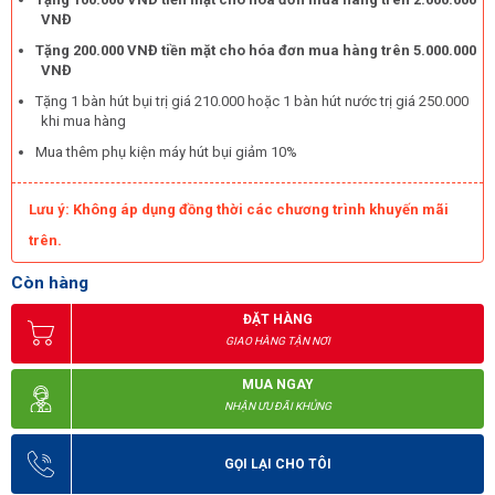
tiếc xảy ra. Do đó, bạn cần đọc kỹ hướng dẫn lắp ráp, hướng dẫn
VNĐ
vận hành của model trước khi sử dụng. Điều này cũng hữu ích khi
Tặng 200.000 VNĐ tiền mặt cho hóa đơn mua hàng trên 5.000.000
không may có sự cố, bạn sẽ biết mình nên kiểm tra bộ phận nào
VNĐ
và tìm cách khắc phục kịp thời.
Tặng 1 bàn hút bụi trị giá 210.000 hoặc 1 bàn hút nước trị giá 250.000
khi mua hàng
Mua thêm phụ kiện máy hút bụi giảm 10%
Lưu ý: Không áp dụng đồng thời các chương trình khuyến mãi
trên.
Còn hàng
ĐẶT HÀNG
GIAO HÀNG TẬN NƠI
MUA NGAY
NHẬN ƯU ĐÃI KHỦNG
GỌI LẠI CHO TÔI