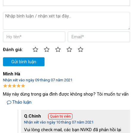
Mặc dù “nhỏ con” nhưng máy hút bụi Typhoon E16 vẫn sở hữu
công suất đáng nể là 1300W. Cùng với đó là thùng chứa dung
tích 16 lít sẽ giúp máy đựng được nhiều bụi bẩn hơn trong khi làm
việc.
Đánh giá:
Gửi bình luận
Minh Hà
Nhận xét vào ngày 09 tháng 07 năm 2021
Máy này dùng trong gia đình được không shop? Tôi muốn tư vấn
Thảo luận
Q.Chinh
Quản trị viên
Nhận xét vào ngày 10 tháng 07 năm 2021
Vui lòng check mail, các bạn NVKD đã phản hồi lại