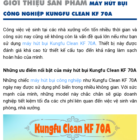
GIỚI THIỆU SẢN PHẨM
MÁY HÚT BỤI
CÔNG NGHIỆP KUNGFU CLEAN KF 70A
Công việc vệ sinh tại các nhà xưởng vốn tốn nhiều thời gian và
công sức nay cũng sẽ không còn là vấn đề quá lớn nếu như bạn
sử dụng
máy hút bụi Kungfu Clean KF 70A
. Thiết bị này được
đánh giá khá cao từ thiết kế cấu tạo đến khả năng làm sạch
hoàn hảo của mình.
Những ưu điểm nổi bật của máy hút bụi Kungfu Clean KF 70A
Những chiếc
máy hút bụi công nghiệp
như Kungfu Clean KF 70A
ngày nay được sử dụng phổ biến trong nhiều không gian. Với sức
mạnh của mình, những model này chắc chắn sẽ giúp doanh
nghiệp tiết kiệm tối đa các chi phí liên quan đến việc vệ sinh văn
phòng, nhà xưởng.