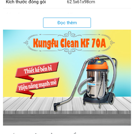
Kích thước đóng gói
62.5x61x98cm
Cân nặng
25kg
Đọc thêm
Chức năng
Hút bụi khô - ướt
Phụ tùng máy
1 bàn hút nước/bụi + ống dẫn
hướng + 1 ống dẫn mềm + 1
đầu hút góc + 1 đầu chổi tròn
Xuất xứ:
Chính hãng