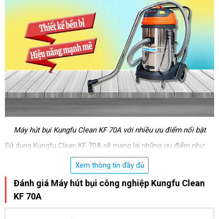
Máy hút bụi Kungfu Clean KF 70A với nhiều ưu điểm nổi bật
Sử dụng Kungfu Clean KF 70A sẽ mang lại những ưu điểm như:
Xem thông tin đầy đủ
Các bánh xe dễ dàng di chuyển đến các bề mặt khác nhau
Là một máy hút bụi nhà xưởng với 2 mô tơ nên không khó hiểu
Đánh giá Máy hút bụi công nghiệp Kungfu Clean
khi
máy hút bui Kungfu Clean
KF 70A có kích thước có phần
KF 70A
nhỉnh hơn những chiếc máy hút bụi loại nhỏ. Tuy nhiên, model
vẫn tạo được sự thuận tiện trong quá trình làm việc.