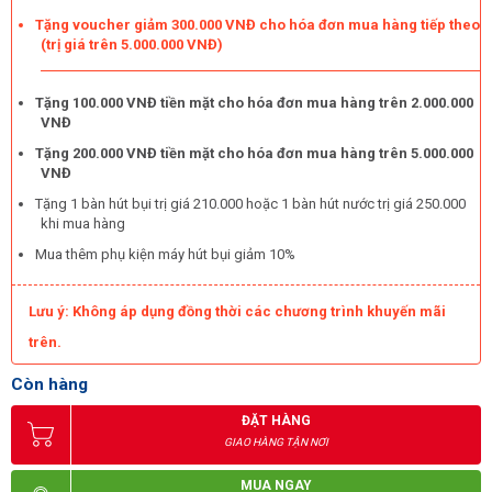
Tặng voucher giảm 300.000 VNĐ cho hóa đơn mua hàng tiếp theo
Động cơ khỏe cho lực hút mạnh mẽ, ổn định
(trị giá trên 5.000.000 VNĐ)
Công suất bền bỉ và khỏe khoắn
Tặng 100.000 VNĐ tiền mặt cho hóa đơn mua hàng trên 2.000.000
Mô tơ của thiết bị này được sản xuất với công nghệ hiện đại,
VNĐ
khép kín nên có chất lượng rất cao. Hơn nữa, phần lõi của động
Tặng 200.000 VNĐ tiền mặt cho hóa đơn mua hàng trên 5.000.000
cơ được quấn bằng dây đồng nguyên chất nên có độ bền rất
VNĐ
cao, ổn định khi làm việc.
Tặng 1 bàn hút bụi trị giá 210.000 hoặc 1 bàn hút nước trị giá 250.000
Kungfu Clean KF 70A có tổng công suất là 2800W với lưu lượng
khi mua hàng
khí rất lớn lên đến 195 lít/giây. Do đó, model có thể hút gọn tất cả
Mua thêm phụ kiện máy hút bụi giảm 10%
các bụi bẩn, rác thải và các chất lỏng nhanh chóng nhất.
Máy có thể hoạt động bền bỉ, êm ái và đa dạng khả năng làm
Lưu ý: Không áp dụng đồng thời các chương trình khuyến mãi
sạch mà không cần thêm dụng cụ hỗ trợ. Vì thế nên Kungfu
trên.
Clean KF 70A sẽ giúp tiết kiệm đáng kể chi phí nhân công, thời
gian vệ sinh nhà xưởng. Với việc sử dụng model này sẽ mang lại
Còn hàng
hình ảnh hiện đại, chuyên nghiệp cho nhà xưởng, văn phòng.
ĐẶT HÀNG
GIAO HÀNG TẬN NƠI
Ứng dụng rộng rãi của máy hút bụi nhà xưởng Kungfu Clean
KF 70A
MUA NGAY