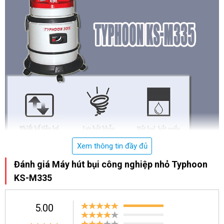
Xem thông tin đầy đủ
Ưu điểm của máy hút bụi Typhoon KS-M335
Đánh giá Máy hút bụi công nghiệp nhỏ Typhoon
Mặc dù chỉ có 1 động cơ nhưng model đã được nhà sản xuất
KS-M335
trang bị cả khả năng hút bụi khô và hút nước. Nhờ đó, nó nâng
cao hiệu quả vệ sinh của thiết bị và giúp quá trình làm việc của
5.00
bạn thuận tiện hơn rất nhiều.