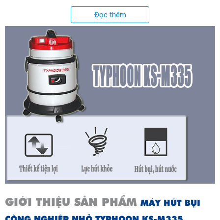
Phụ tùng máy
ống hút mềm 2,5m + ống hút
thẳng + ống hút cong + bàn
Đọc thêm
chải hút bụi + bàn hút nước +
đầu hút khe nhỏ + đầu hút
chổi tròn + 1 ống nối đầu chổi
tròn
Xuất xứ:
Italy
GIỚI THIỆU SẢN PHẨM
MÁY HÚT BỤI
CÔNG NGHIỆP NHỎ TYPHOON KS-M335