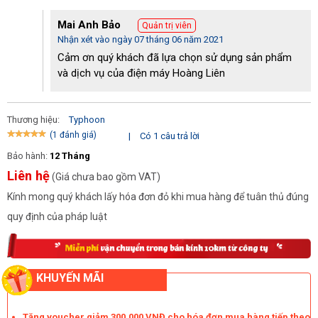
Mai Anh Bảo
Quản trị viên
Nhận xét vào ngày 07 tháng 06 năm 2021
Cảm ơn quý khách đã lựa chọn sử dụng sản phẩm
và dịch vụ của điện máy Hoàng Liên
Thương hiệu:
Typhoon
(1 đánh giá)
|
Có 1 câu trả lời
Bảo hành:
12 Tháng
Liên hệ
(Giá chưa bao gồm VAT)
Kính mong quý khách lấy hóa đơn đỏ khi mua hàng để tuân thủ đúng
quy định của pháp luật
KHUYẾN MÃI
Phụ kiện đầy đủ đáp ứng tốt các nhu cầu vệ sinh
Tặng voucher giảm 300.000 VNĐ cho hóa đơn mua hàng tiếp theo