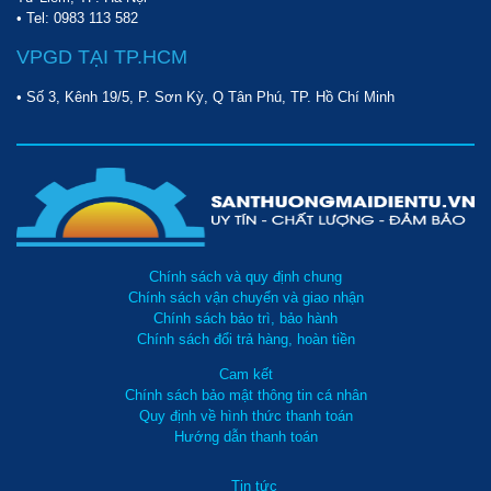
vị sẽ không phải thất vọng. Còn chần chừ gì mà bạn không nhấc
• Tel:
0983 113 582
máy lên và gọi đến
Hotline 098 777 9682 - 09123 70282
để nhận
sự tư vấn chi tiết nhất.
VPGD TẠI TP.HCM
• Số 3, Kênh 19/5, P. Sơn Kỳ, Q Tân Phú, TP. Hồ Chí Minh
Chính sách và quy định chung
Chính sách vận chuyển và giao nhận
Chính sách bảo trì, bảo hành
Chính sách đổi trả hàng, hoàn tiền
Cam kết
Chính sách bảo mật thông tin cá nhân
Quy định về hình thức thanh toán
Hướng dẫn thanh toán
Tin tức