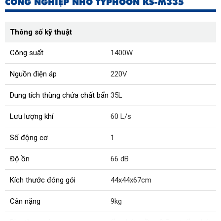
CÔNG NGHIỆP NHỎ TYPHOON KS-M335
Thông số kỹ thuật
Công suất
1400W
Nguồn điện áp
220V
Dung tích thùng chứa chất bẩn
35L
Lưu lượng khí
60 L/s
Số động cơ
1
Độ ồn
66 dB
Kích thước đóng gói
44x44x67cm
Cân nặng
9kg