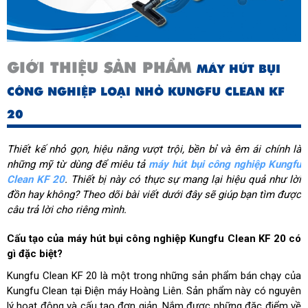
GIỚI THIỆU SẢN PHẨM
MÁY HÚT BỤI
CÔNG NGHIỆP LOẠI NHỎ KUNGFU CLEAN KF
20
Thiết kế nhỏ gọn, hiệu năng vượt trội, bền bỉ và êm ái chính là
những mỹ từ dùng để miêu tả
máy hút bụi công nghiệp Kungfu
Clean KF 20
. Thiết bị này có thực sự mang lại hiệu quả như lời
đồn hay không? Theo dõi bài viết dưới đây sẽ giúp bạn tìm được
câu trả lời cho riêng mình.
Cấu tạo của máy hút bụi công nghiệp Kungfu Clean KF 20 có
gì đặc biệt?
Kungfu Clean KF 20 là một trong những sản phẩm bán chạy của
Kungfu Clean tại Điện máy Hoàng Liên. Sản phẩm này có nguyên
lý hoạt động và cấu tạo đơn giản. Nắm được những đặc điểm về