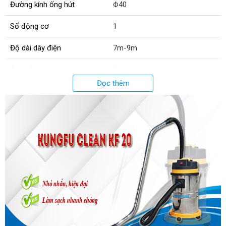
Đường kính ống hút
Φ40
Số động cơ
1
Độ dài dây điện
7m-9m
Cân nặng
8kg
Đọc thêm
Chức năng
Hút bụi khô - ướt
Phụ tùng máy
1 bàn hút nước/bụi + ống dẫn
hướng + 1 ống dẫn mềm + 1
đầu hút góc + 1 đầu chổi tròn
Xuất xứ:
Chính hãng