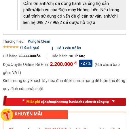
Cảm ơn anh/chị đã đồng hành và ủng hộ sản
phẩm/dịch vụ của Điện máy Hoàng Liên. Nếu trong
quá trình sử dụng có vấn đề gì cần tư vấn, anh/chị
liên hệ 098 777 9682 để được hỗ trợ ạ.
Thương hiệu:
Kungfu Clean
(1 đánh giá)
|
Có 1 câu trả lời
đ
Giá hãng:
3.000.000
đ
|
Bảo hành:
18 Tháng
đ
-27%
2.200.000
Độc Quyền Online Rẻ Hơn:
(Giá chưa bao
Động cơ vận hành êm ái, không ảnh hưởng đến những người
gồm VAT)
xung quanh
Kính mong quý khách lấy hóa đơn đỏ khi mua hàng để tuân thủ đúng
Bàn hút của Kungfu Clean KF 20 bao gồm 1 bàn hút nước,
quy định của pháp luật
1 bàn hút bụi, 1 đầu chổi tròn, 1 đầu hút khe. Mỗi loại bàn
hút thích hợp cho bề mặt, vị trí làm việc khác nhau nên bạn
cần chú ý lắp đúng bàn hút để nâng cao hiệu quả công
việc.
KHUYẾN MÃI
Bánh xe ngay dưới chân sẽ giúp bạn di chuyển Kungfu
Clean KF 20 đến các vị trí mà không gặp bất cứ trở ngại