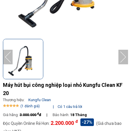
Máy hút bụi công nghiệp loại nhỏ Kungfu Clean KF
20
Thương hiệu:
Kungfu Clean
(1 đánh giá)
|
Có 1 câu trả lời
đ
Giá hãng:
3.000.000
đ
|
Bảo hành:
18 Tháng
đ
-27%
2.200.000
Độc Quyền Online Rẻ Hơn:
(Giá chưa bao