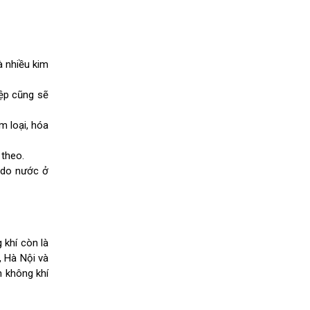
à nhiều kim
iệp cũng sẽ
m loại, hóa
 theo.
n do nước ở
 khí còn là
, Hà Nội và
m không khí