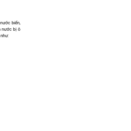
 nước biển,
n nước bị ô
 như: