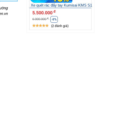
Xe quét rác đẩy tay Kumisai KMS S1
rường
đ
5.500.000
en.vn
đ
6.000.000
-8%
(2 đánh giá)