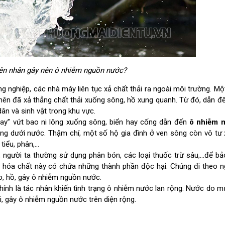
yên nhân gây nên ô nhiễm nguồn nước?
ông nghiệp, các nhà máy liên tục xả chất thải ra ngoài môi trường. M
i nên đã xả thẳng chất thải xuống sông, hồ xung quanh. Từ đó, dẫn đ
n và sinh vật trong khu vực.
g tay” vứt bao ni lông xuống sông, biển hay cống dẫn đến
ô nhiễm m
ống dưới nước. Thậm chí, một số hộ gia đình ở ven sông còn vô tư 
ểu, phân,...
ọt, người ta thường sử dụng phân bón, các loại thuốc trừ sâu,…để bả
oại hóa chất này có chứa những thành phần độc hại. Chúng đi theo
, hồ, gây ô nhiễm nguồn nước.
hính là tác nhân khiến tình trạng ô nhiễm nước lan rộng. Nước do m
ơi, gây ô nhiễm nguồn nước trên diện rộng.