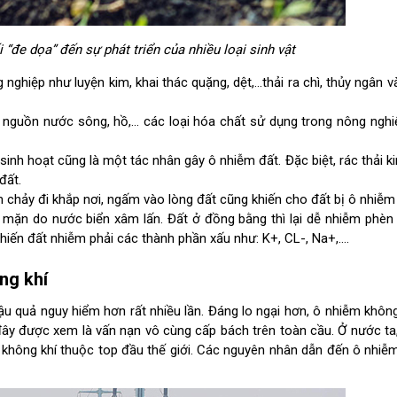
“đe dọa” đến sự phát triển của nhiều loại sinh vật
 nghiệp như luyện kim, khai thác quặng, dệt,…thải ra chì, thủy ngân v
nguồn nước sông, hồ,... các loại hóa chất sử dụng trong nông ngh
ừ sinh hoạt cũng là một tác nhân gây ô nhiễm đất. Đặc biệt, rác thải ki
đất.
 chảy đi khắp nơi, ngấm vào lòng đất cũng khiến cho đất bị ô nhiễm
m mặn do nước biển xâm lấn. Đất ở đồng bằng thì lại dễ nhiễm phè
hiến đất nhiễm phải các thành phần xấu như: K+, CL-, Na+,….
ng khí
u quả nguy hiểm hơn rất nhiều lần. Đáng lo ngại hơn, ô nhiễm không
, đây được xem là vấn nạn vô cùng cấp bách trên toàn cầu. Ở nước ta
 không khí thuộc top đầu thế giới. Các nguyên nhân dẫn đến ô nhiễ