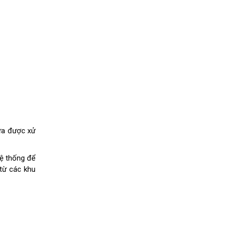
hưa được xử
hệ thống để
 từ các khu