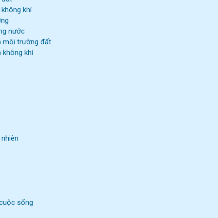
 không khí
ờng
ờng nước
m môi trường đất
 không khí
 nhiên
g cuộc sống