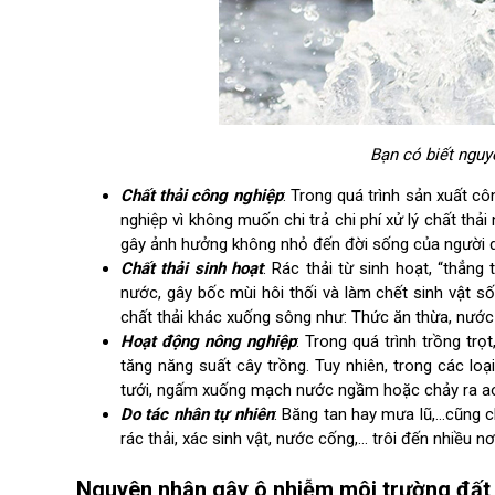
Bạn có biết ngu
Chất thải công nghiệp
: Trong quá trình sản xuất c
nghiệp vì không muốn chi trả chi phí xử lý chất thả
gây ảnh hưởng không nhỏ đến đời sống của người dâ
Chất thải sinh hoạt
: Rác thải từ sinh hoạt, “thẳn
nước, gây bốc mùi hôi thối và làm chết sinh vật s
chất thải khác xuống sông như: Thức ăn thừa, nước ti
Hoạt động nông nghiệp
: Trong quá trình trồng tr
tăng năng suất cây trồng. Tuy nhiên, trong các l
tưới, ngấm xuống mạch nước ngầm hoặc chảy ra ao
Do tác nhân tự nhiên
: Băng tan hay mưa lũ,…cũng c
rác thải, xác sinh vật, nước cống,… trôi đến nhiều n
Nguyên nhân gây ô nhiễm môi trường đất