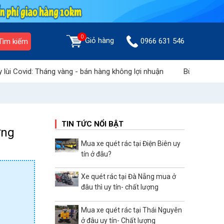
0
Giỏ hàng
0966 631 546
Tìm kiếm
áng vàng - bán hàng không lợi nhuận
Bùng nổ ưu đãi: "Chào hè r
TIN TỨC NỔI BẬT
ờng
Mua xe quét rác tại Điện Biên uy
tín ở đâu?
Xe quét rác tại Đà Nẵng mua ở
đâu thì uy tín- chất lượng
Mua xe quét rác tại Thái Nguyên
ở đâu uy tín- Chất lượng