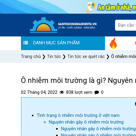
DANH MỤC SẢN PHẨM
"Sale thương hiệu - Ưu đãi tiền triệu" tại Sà
Trang chủ
❯
Tin tức
❯
Tin tức xe quét rác
❯
Ô nhiễm môi
Ô nhiễm môi trường là gì? Nguyên
02 Tháng 04, 2022
838 lượt xem
0
Tình trạng ô nhiễm môi trường ở việt nam
Nguyên nhân gây ô nhiễm môi trường
Nguyên nhân gây ô nhiễm môi trườn
Nguyên nhân gây ô nhiễm môi trường