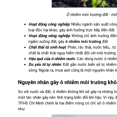
Ô nhiễm môi trường đất - mối 
Hoạt động công nghiệp
: Nhiều ngành sản xuất công
loại độc hại khác, gây ảnh hưởng trực tiếp đến đất.
Hoạt động nông nghiệp
: Không chỉ ảnh hưởng đến 
ngấm xuống đất, gây
ô nhiễm môi trường
đất.
Chất thải từ sinh hoạt
: Phân, rác thải, nước tiểu,…t
chất là chất thải nguy hiểm nhất đối với môi trường 
Hậu quả của ô nhiễm nước
: Các dòng nước ô nhiễm
Do yếu tố tự nhiên
: Đất gần nước biển sẽ bị nhiễ
sông. Ngoài ra, mưa axit cũng là một nguyên nhân k
Nguyên nhân gây ô nhiễm môi trường khô
So với nước và đất, ô nhiễm không khí sẽ gây ra những hậ
một tác nhân gây nên tình trạng biến đổi khí hậu. Vì vậy
TP.Hồ Chí Minh chính là hai điểm nóng có chỉ số ô nhiễm
như: