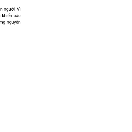
n người. Vì
g khiến các
hững nguyên