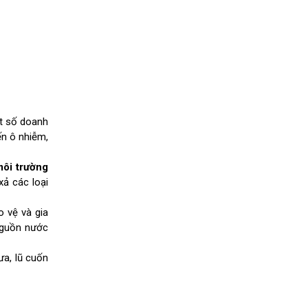
ột số doanh
ến ô nhiễm,
ôi trường
xả các loại
o vệ và gia
 nguồn nước
ưa, lũ cuốn