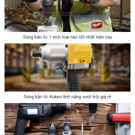
Súng bắn ốc 1 inch loại nào tốt nhất hiện nay
Súng bắn ốc Kuken tính năng vượt trội giá rẻ