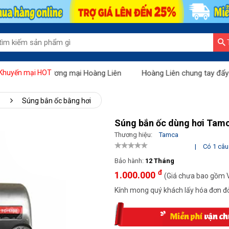
i Sàn thương mại Hoàng Liên
Hoàng Liên chung tay đẩy lùi Covid:
Khuyến mại HOT
Súng bắn ốc bằng hơi
Súng bắn ốc dùng hơi Tamc
Thương hiệu:
Tamca
|
Có 1 câu 
Bảo hành:
12 Tháng
đ
1.000.000
(Giá chưa bao gồm 
Kính mong quý khách lấy hóa đơn đỏ