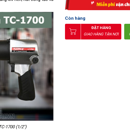
Còn hàng
ĐẶT HÀNG
GIAO HÀNG TẬN NƠI
C-1700 (1/2")