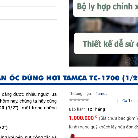
N ỐC DÙNG HƠI TAMCA TC-1700 (1/2
Thương hiệu:
Tamca
 càng được nhiều người ưa
t hôm nay, chúng ta hãy cùng
|
Có 1 câu 
0 (1/2")
- một trong những
Bảo hành:
12 Tháng
đ
1.000.000
(Giá chưa bao gồm 
Kính mong quý khách lấy hóa đơn đỏ
/2")
ng khí nén, nút công tắc và