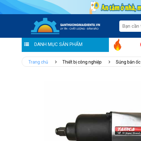
DANH MỤC SẢN PHẨM
"Sale thương hiệu - Ưu đãi tiền triệu" tạ
Trang chủ
Thiết bị công nghiệp
Súng bắn ốc