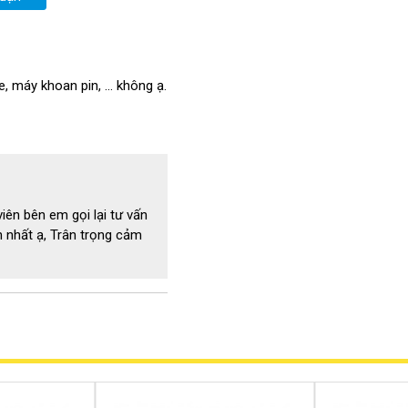
ác động lên tay của người
 máy khoan pin, ... không ạ.
iên bên em gọi lại tư vấn
 nhất ạ, Trân trọng cảm