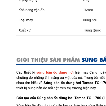
Khả năng vặn ốc
16mm
Loại máy
Dùng hơi
Xuất xứ:
Trung Quốc
GIỚI THIỆU SẢN PHẨM
SÚNG BẮ
Các thiết bị
súng bắn ốc dùng hơi
hiện nay đang ngày
chuộng do những tính năng ưu việt của nó. Trong bài viế
nhau tìm hiểu về
Súng bắn ốc dùng hơi Tamca TC-170
thiết bị súng bắn ốc nổi bật trên thị trường hiện nay.
Cấu tạo của Súng bắn ốc dùng hơi Tamca TC-1700 (1
Súng bắn ốc dùng hơi có cấu tạo cơ bản bao gồm thân sú