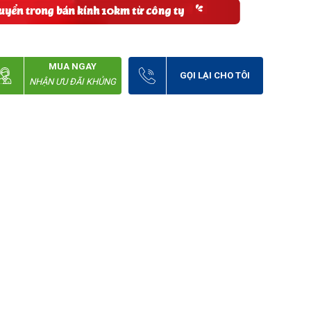
MUA NGAY
GỌI LẠI CHO TÔI
NHẬN ƯU ĐÃI KHỦNG