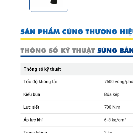
SẢN PHẨM CÙNG THƯƠNG HIỆ
THÔNG SỐ KỸ THUẬT
SÚNG BẮN
Thông số kỹ thuật
Tốc độ không tải
7500 vòng/phú
Kiểu búa
Búa kép
Lực siết
700 N.m
Áp lực khí
6-8 kg/cm²
Trọng lượng
2 kg