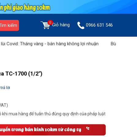
0
Giỏ hàng
0966 631 546
Tìm kiếm
 Tháng vàng - bán hàng không lợi nhuận
Bùng nổ ưu đãi: "Chào 
a TC-1700 (1/2")
trả lời
VAT)
 khi mua hàng để tuân thủ đúng quy định của pháp luật