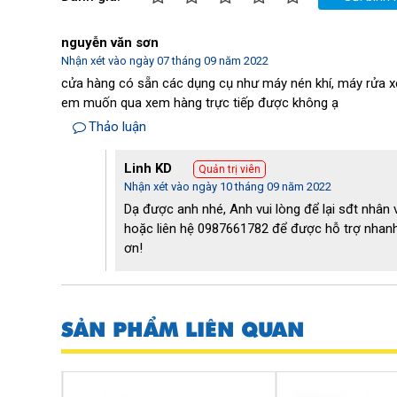
ứng mô-men xoắn thấp. Điều này giúp máy giảm được t
trực tiếp sử dụng.
nguyễn văn sơn
Nhận xét vào ngày 07 tháng 09 năm 2022
cửa hàng có sẵn các dụng cụ như máy nén khí, máy rửa xe,
em muốn qua xem hàng trực tiếp được không ạ
Thảo luận
Linh KD
Quản trị viên
Nhận xét vào ngày 10 tháng 09 năm 2022
Dạ được anh nhé, Anh vui lòng để lại sđt nhân v
hoặc liên hệ 0987661782 để được hỗ trợ nhanh
ơn!
SẢN PHẨM LIÊN QUAN