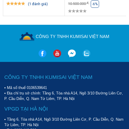
đ
lo thấm nước giúp bảo vệ các bộ phận khác bên trong máy. Nhờ 
10.500.000
(1 đánh giá)
-6%
đó mà tuổi thọ của máy được kéo dài, không tốn kém chi phí bảo 
dưỡng.
Nếu bạn đang có nhu cầu đầu tư vào sản phẩm 
máy nén khí 
Kumisai KMS-10500
hoặc các sản phẩm máy nén khí khác hãy 
nhanh chóng liên hệ với 
Sàn thương mại điện tử Hoàng Liên
CÔNG TY TNHH KUMISAI VIỆT NAM
thông qua số hotline 
098 777 9682 - 09123 70282
để được tư 
vấn chi tiết một cách nhanh chóng nhất nhé!
CÔNG TY TNHH KUMISAI VIỆT NAM
• Mã số thuế 0106539641
• Địa chỉ trụ sở chính: Tầng 6, Tòa nhà A14, Ngõ 3/10 Đường Liên Cơ,
P. Cầu Diễn, Q. Nam Từ Liêm, TP. Hà Nội
VPGD TẠI HÀ NỘI
• Tầng 6, Tòa nhà A14, Ngõ 3/10 Đường Liên Cơ, P. Cầu Diễn, Q. Nam
Từ Liêm, TP. Hà Nội