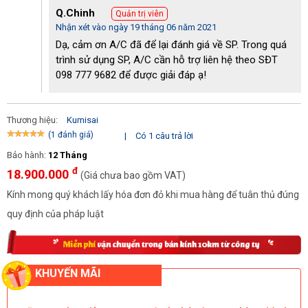
Q.Chinh
Quản trị viên
Nhận xét vào ngày 19 tháng 06 năm 2021
Dạ, cảm ơn A/C đã để lại đánh giá về SP. Trong quá
trình sử dụng SP, A/C cần hỗ trợ liên hệ theo SĐT
098 777 9682 để được giải đáp ạ!
Hệ thống van xả nước
Thương hiệu:
Kumisai
>>> Xem thêm: 
Giá máy nén khí công nghiệp
(1 đánh giá)
|
Có 1 câu trả lời
Bảo hành:
12 Tháng
Ưu điểm nổi bật của máy nén khí Kumisai KMS-10500
đ
18.900.000
(Giá chưa bao gồm VAT)
* Khả năng vận hành mạnh mẽ
Kính mong quý khách lấy hóa đơn đỏ khi mua hàng để tuân thủ đúng
Kumisai KMS-10500
 đáp ứng tốt nhu cầu làm việc trong nhiều 
quy định của pháp luật
ngành nghề khác nhau với thông số kỹ thuật ấn tượng như: Công 
suất hoạt động lên đến 10 HP, lưu lượng khí nén 1538 lít/phút, tốc 
độ quay puly đầu nén 816 vòng/phút giúp quá trình nén khí diễn 
ra nhanh chóng, nâng cao hiệu suất cho doanh nghiệp.
KHUYẾN MÃI
Đặc biệt, với mô tơ cuốn lõi dây đồng 100% cùng hệ thống giảm 
thanh hiện đại, 
Kumisai KMS-10500
 không chỉ giúp máy hoạt 