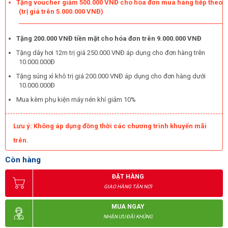
động ổn định trong thời gian dài mà còn hạn chế được tiếng ồn, 
Tặng voucher giảm 500.000 VNĐ cho hóa đơn mua hàng tiếp theo
tránh làm ảnh hưởng đến người xung quanh.
(trị giá trên 5.000.000 VNĐ)
* Cấu tạo đơn giản
Tặng 200.000 VNĐ tiền mặt cho hóa đơn trên 9.000.000 VNĐ
KMS-75500
 có cấu tạo không quá phức tạp, các nút điều khiển 
Tặng dây hơi 12m trị giá 250.000 VNĐ áp dụng cho đơn hàng trên
chức năng cũng được sắp xếp hợp lý. Do đó, ai cũng có thể sử 
10.000.000Đ
dụng máy nhanh chóng mà không tốn quá nhiều thời gian nghiên 
cứu tài liệu hướng dẫn. Tuy nhiên, người dùng vẫn cần tuân thủ 
Tặng súng xì khô trị giá 200.000 VNĐ áp dụng cho đơn hàng dưới
theo hướng dẫn của nhà sản xuất. 
10.000.000Đ
Mua kèm phụ kiện máy nén khí giảm 10%
Lưu ý: Không áp dụng đồng thời các chương trình khuyến mãi
trên.
Còn hàng
ĐẶT HÀNG
GIAO HÀNG TẬN NƠI
MUA NGAY
NHẬN ƯU ĐÃI KHỦNG