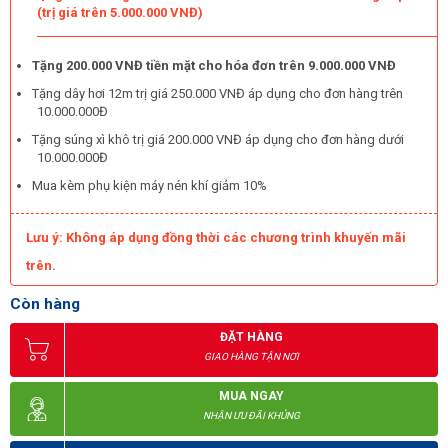
(trị giá trên 5.000.000 VNĐ)
Tặng 200.000 VNĐ tiền mặt cho hóa đơn trên 9.000.000 VNĐ
Tặng dây hơi 12m trị giá 250.000 VNĐ áp dụng cho đơn hàng trên
10.000.000Đ
Tặng súng xì khô trị giá 200.000 VNĐ áp dụng cho đơn hàng dưới
10.000.000Đ
Mua kèm phụ kiện máy nén khí giảm 10%
Lưu ý: Không áp dụng đồng thời các chương trình khuyến mãi
Đầu tư vào máy nén khí mini Kumisai KMS-1570 là quyết định 
trên.
đúng đắn
Còn hàng
Cách vận hành máy nén khí mini Kumisai KMS-1570
ĐẶT HÀNG
Nhiều người cho rằng 
máy nén khí công suất lớn
 rất khó để sử 
dụng nhưng đây là quan niệm sai lầm. Quy trình vận hành vô cùng 
GIAO HÀNG TẬN NƠI
đơn giản được thực hiện qua các bước sau:
MUA NGAY
Bước 1: Chuẩn bị
NHẬN ƯU ĐÃI KHỦNG
 Trước khi khởi động máy cần kiểm tra thật kỹ tình trạng kỹ 