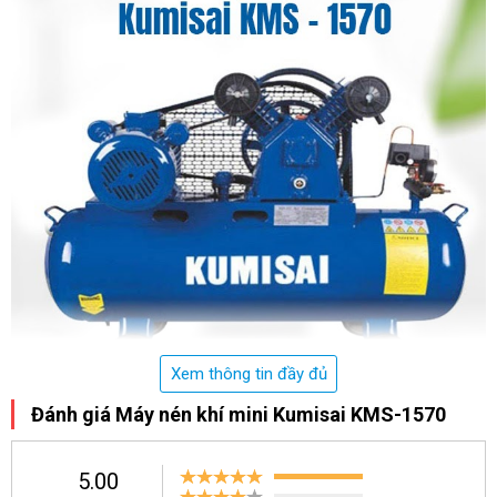
Xem thông tin đầy đủ
Đánh giá Máy nén khí mini Kumisai KMS-1570
Model Kumisai KMS-1570
Kiểu dáng gọn gàng
5.00