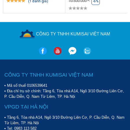
khắc phục kịp thời.
10.500.000
(1 đánh giá)
-6%
CÔNG TY TNHH KUMISAI VIỆT NAM
Nên vệ sinh hệ thống lọc gió ngay sau khi vận hành
CÔNG TY TNHH KUMISAI VIỆT NAM
Những thông tin chi tiết mà chúng tôi đã chia sẻ trong bài viết 
• Mã số thuế 0106539641
trên đây về sản phẩm 
máy nén khí mini Kumisai KMS-1570
, hy 
• Địa chỉ trụ sở chính: Tầng 6, Tòa nhà A14, Ngõ 3/10 Đường Liên Cơ,
vọng đã giúp ích được cho người dùng trước khi đưa ra quyết 
P. Cầu Diễn, Q. Nam Từ Liêm, TP. Hà Nội
định đầu tư mua hàng. Và nếu, bạn có nhu cầu sở hữu sản phẩm 
này thì hãy liên hệ ngay với 
Sàn thương mại điện tử Hoàng Liên
VPGD TẠI HÀ NỘI
thông qua số điện thoại 
098 777 9682 - 09123 70282
 để được 
• Tầng 6, Tòa nhà A14, Ngõ 3/10 Đường Liên Cơ, P. Cầu Diễn, Q. Nam
các nhân viên chăm sóc tư vấn nhanh chóng nhé.
Từ Liêm, TP. Hà Nội
• Tel:
0983 113 582