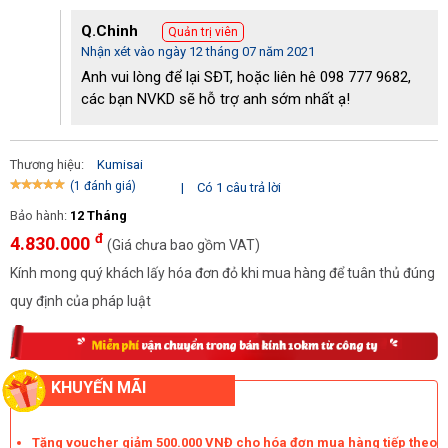
chống gỉ cao cấp, chắc chắn. Không chỉ giúp cho máy có hiệu 
quả nén khí vượt trội mà còn kéo dài tuổi thọ, ít khi xảy ra tình 
Q.Chinh
Quản trị viên
trạng hỏng hóc. Nhờ đó tiết kiệm được tối đa chi phí bảo dưỡng, 
Nhận xét vào ngày 12 tháng 07 năm 2021
sửa chữa cho các đơn vị cũng như doanh nghiệp.
Anh vui lòng để lại SĐT, hoặc liên hê 098 777 9682,
Giá thành hợp lý
các bạn NVKD sẽ hỗ trợ anh sớm nhất ạ!
Vì là dòng mini nên giá bán của 
Kumisai KMS-1570
 vô cùng hợp 
lý và phải chăng. Chỉ cần bỏ ra mức chi phí đầu tư 4.830.000 
Thương hiệu:
Kumisai
đồng là bạn đã có thể sở hữu cho mình một sản phẩm vô cùng 
(1 đánh giá)
|
Có 1 câu trả lời
chất lượng rồi. 
Bảo hành:
12 Tháng
Đây là mức giá được cho là rẻ hơn rất nhiều so với các dòng máy 
đ
4.830.000
khác cùng loại trên thị trường nhưng vẫn đảm bảo được chất 
(Giá chưa bao gồm VAT)
lượng cũng như đa dạng tính năng.
Kính mong quý khách lấy hóa đơn đỏ khi mua hàng để tuân thủ đúng
quy định của pháp luật
KHUYẾN MÃI
Tặng voucher giảm 500.000 VNĐ cho hóa đơn mua hàng tiếp theo