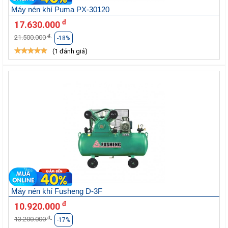
Máy nén khí Puma PX-30120
đ
17.630.000
đ
21.500.000
-18%
(1 đánh giá)
Máy nén khí Fusheng D-3F
đ
10.920.000
đ
13.200.000
-17%