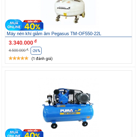
Máy nén khí giảm âm Pegasus TM-OF550-22L
đ
3.340.000
đ
4.500.000
-26%
(1 đánh giá)