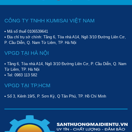
dụng mô tơ cảm ứng từ quấn dây đồng 100% cho khả năng vận
hành mạnh mẽ. Bình chứa khí nén được làm từ thép cao cấp, dày
dặn cho khả năng chịu được áp suất khí nén. Không những thế,
CÔNG TY TNHH KUMISAI VIỆT NAM
bên ngoài bình còn được sơn phủ lớp sơn tĩnh điện chống ăn
mòn cao.
• Mã số thuế 0106539641
• Địa chỉ trụ sở chính: Tầng 6, Tòa nhà A14, Ngõ 3/10 Đường Liên Cơ,
Tại sao nên mua máy nén khí đầu liền Wing TM-0.1/8-9L tại
P. Cầu Diễn, Q. Nam Từ Liêm, TP. Hà Nội
Điện máy Hoàng Liên?
VPGD TẠI HÀ NỘI
Nếu bạn đang không biết nên mua những model máy nén không
khí Wing TM-0.1/8-9L ở đâu thì hãy đến ngay
Sàn thương mại
• Tầng 6, Tòa nhà A14, Ngõ 3/10 Đường Liên Cơ, P. Cầu Diễn, Q. Nam
Hoàng Liên
. Sở dĩ chúng tôi đưa ra gợi ý này là vì khi mua hàng
Từ Liêm, TP. Hà Nội
• Tel:
0983 113 582
tại Hoàng Liên sẽ mang lại nhiều lợi thế như sau:
VPGD TẠI TP.HCM
• Số 3, Kênh 19/5, P. Sơn Kỳ, Q Tân Phú, TP. Hồ Chí Minh