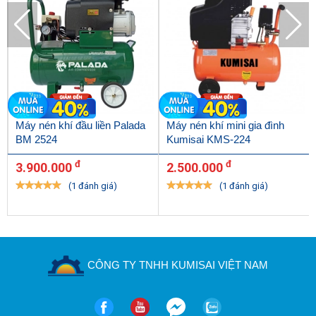
Máy nén khí đầu liền Palada
Máy nén khí mini gia đình
BM 2524
Kumisai KMS-224
đ
đ
3.900.000
2.500.000
(1 đánh giá)
(1 đánh giá)
Đầu nén và hệ thống van
Chất lượng máy tốt
CÔNG TY TNHH KUMISAI VIỆT NAM
Những chiếc máy bơm nén không khí Wing TM-0.1/8-9L được
sản xuất trên dây chuyền công nghệ hiện đại. Các nguyên vật liệu
hàng đầu. Do đó mà chúng ta có những model máy bơm hơi sử