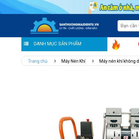
DANH MỤC SẢN PHẨM
Hoàng Liên chung tay đẩy
Trang chủ
Máy Nén Khí
Máy nén khí không 