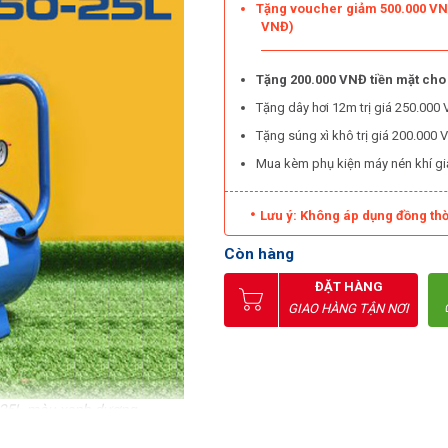
Tặng voucher giảm 500.000 VNĐ
VNĐ)
Tặng 200.000 VNĐ tiền mặt cho
Tặng dây hơi 12m trị giá 250.00
Tặng súng xì khô trị giá 200.00
Mua kèm phụ kiện máy nén khí g
Lưu ý: Không áp dụng đồng thờ
Còn hàng
ĐẶT HÀNG
GIAO HÀNG TẬN NƠI
-25L màu xanh dương