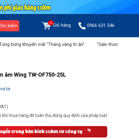
0
Giỏ hàng
0966 631 546
Tìm kiếm
uyến mãi "Tháng vàng tri ân"
"Sale thương hiệu - Ưu đãi tiền t
ảm âm Wing TW-OF750-25L
trả lời
VAT)
 khi mua hàng để tuân thủ đúng quy định của pháp luật