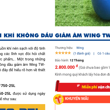
N KHÍ KHÔNG DẦU GIẢM ÂM WING TW
Thương hiệu:
Wing
guồn khí nén sạch với độ tinh
g các lĩnh vực đòi hỏi chất
|
Có 1 câu 
(1 đánh giá)
c phẩm,... Một trong những
Bảo hành:
12 Tháng
không dầu giảm âm Wing TW-
đ
2.800.000
(Giá chưa bao gồm 
đây để hiểu rõ hơn về thiết
Kính mong quý khách lấy hóa đơn đỏ
F750-25L
50-25L
được sử dụng ngày
KHUYẾN MÃI
hể như sau: