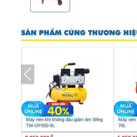
SẢN PHẨM CÙNG THƯƠNG HIỆ
 Wing
Máy nén khí không dầu giảm âm Wing
Máy nén 
TW-OF550-9L
70L
đ