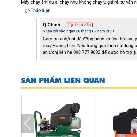
Máy chạy êm du à, chạy như không chạy ý, giá rẻ, tư vấn nh
Thảo luận
Q.Chinh
Quản trị viên
Nhận xét vào ngày 08 tháng 07 năm 2021
Cảm ơn anh/chị đã đồng hành và ủng hộ sản 
máy Hoàng Liên. Nếu trong quá trình sử dụng c
anh/chị liên hệ 098 777 9682 để được hỗ trợ ạ.
SẢN PHẨM LIÊN QUAN
Đầu nén không dầu mạnh mẽ