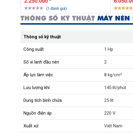
2.250.000
6.050.0
(1 đánh giá)
THÔNG SỐ KỸ THUẬT
MÁY NÉN 
Thông số kỹ thuật
Công suất
1 Hp
Số xi lanh đầu nén
2
Áp lực làm việc
8 kg/cm²
Lưu lượng khí
145 lít/phút
Dung tích bình chứa
25 lít
Nguồn điện áp
220 V
Xuất xứ:
Việt Nam