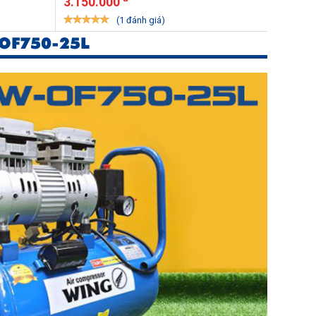
3.150.000
2.900.
(1 đánh giá)
OF750-25L