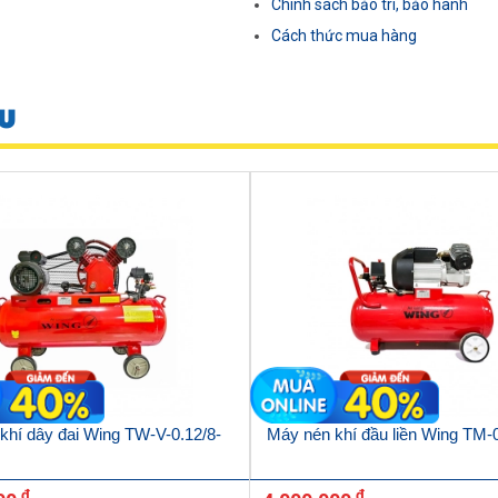
Chính sách bảo trì, bảo hành
Cách thức mua hàng
U
khí dây đai Wing TW-V-0.12/8-
Máy nén khí đầu liền Wing TM-
đ
đ