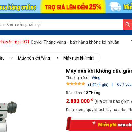
 lùi Covid: Tháng vàng - bán hàng không lợi nhuận
Tưng bừng kh
Khuyến mại HOT
dầu
Máy nén khí Wing
Máy nén khí mini
Máy nén khí không dầu gi
Thương hiệu:
Wing
|
Có 1 câu 
(1 đánh giá)
Bảo hành:
12 Tháng
đ
2.800.000
(Giá chưa bao gồm 
Kính mong quý khách lấy hóa đơn đỏ