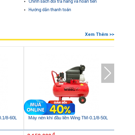
Chính sách đổi trả hàng và hoàn tiền
Hướng dẫn thanh toán
Xem Thêm >>
0.1/8-60L
Máy nén khí đầu liền Wing TM-0.1/8-50L
Máy nén
(2HP)
đ