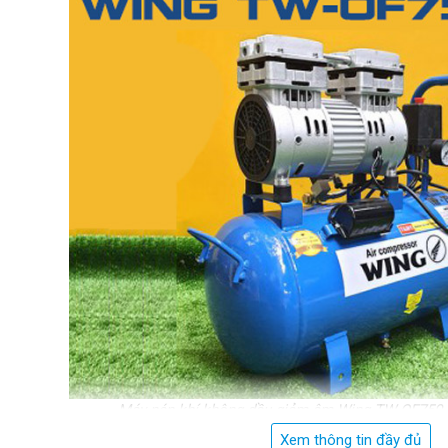
Máy nén khí không dầu giảm âm Wing TW-OF750
Xem thông tin đầy đủ