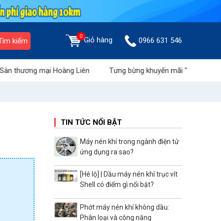
0
Giỏ hàng
0966 631 546
Tìm kiếm
 mại Hoàng Liên
Tưng bừng khuyến mãi "Tháng vàng tri ân"
TIN TỨC NỔI BẬT
Máy nén khí trong ngành điện tử
ứng dụng ra sao?
[Hé lộ] | Dầu máy nén khí trục vít
Shell có điểm gì nổi bật?
Phớt máy nén khí không dầu:
Phân loại và công năng