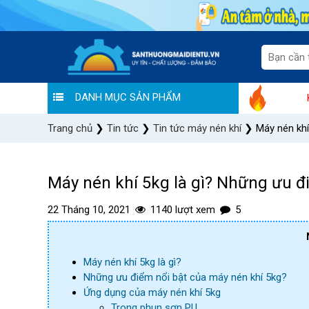
DANH MỤC SẢN PHẨM
Bùng nổ ưu đãi: "Chào hè rộn rã - khuyến mã
Trang chủ
❯
Tin tức
❯
Tin tức máy nén khí
❯
Máy nén khí
Máy nén khí 5kg là gì? Những ưu 
22 Tháng 10, 2021
1140 lượt xem
5
Máy nén khí 5kg là gì?
Những ưu điểm nổi bật của máy nén khí 5kg?
Ứng dụng của máy nén khí 5kg
Trong phun sơn PU