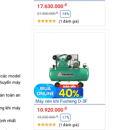
đ
17.630.000
đ
21.500.000
-18%
(1 đánh giá)
n các model
 chuyển máy
oàn toàn an
Máy nén khí Fusheng D-3F
ộng khi máy
đ
10.920.000
đ
13.200.000
-17%
định nhất.
(1 đánh giá)