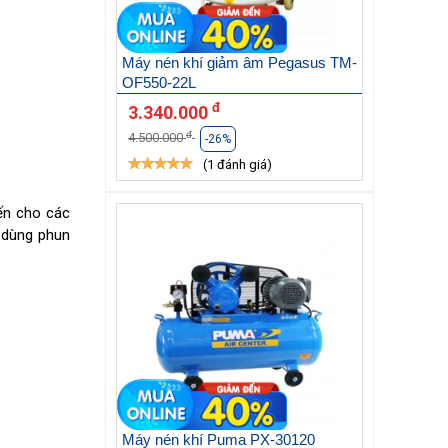
Máy nén khí giảm âm Pegasus TM-
OF550-22L
đ
3.340.000
đ
4.500.000
-26%
(1 đánh giá)
ến cho các
 dùng phun
Máy nén khí Puma PX-30120