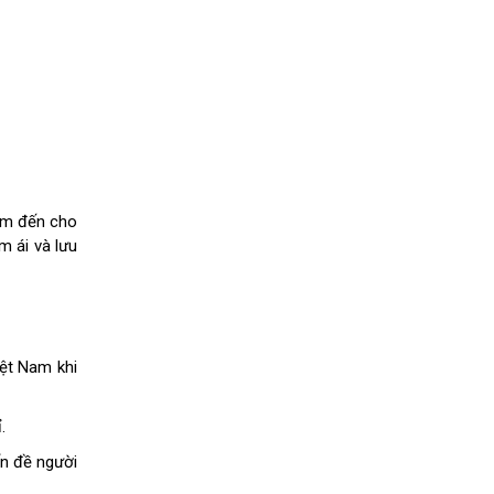
đem đến cho
m ái và lưu
iệt Nam khi
ỉ.
ấn đề người