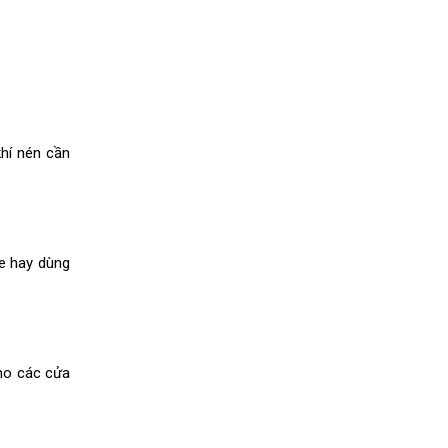
khí nén cần
xe hay dùng
cho các cửa