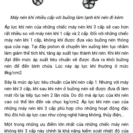
Máy nén khí nhiều cấp với buồng làm lạnh khí nén đi kèm
Áp lực khí nén của những chiếc máy nén khí 3 cấp sẽ cao hơn
rất nhiều so với máy nén khí 1 cấp và 2 cấp. Đối với những chiếc
máy nén khí 1 cấp, không khí được đưa vào buồng nén thông
qua cửa nạp. Tại đây piston di chuyển lên xuống liên tục nhằm
làm giảm thể tích khí, tăng áp suất tạo thành khí nén. Khi khí nén
đạt đến mức áp suất tiêu chuẩn sẽ được đưa ra khỏi buồng
nén để đến bình chứa. Lúc này áp lực khí thường ở mức
8kg/cm2.
Đây là mức áp lực tiêu chuẩn của khí nén cấp 1. Nhưng với máy
nén khí 3 cấp, khí sau khi nén ở buồng nén sẽ được đưa đi làm
mát rồi lại tiếp tục nén 2 lần nữa. Do đó mà áp lực của khí nén
cao có thể lên đến vài chục kg/cm2. Áp lực khí nén cao của
những máy nén khí 3 cấp phù hợp cho những hoạt động đặc
thù đòi hỏi áp lực cao như công nghệ hàng không, thủy điện,...
Một trong những ưu điểm lớn nhất của những chiếc máy nén
không khí 3 cấp này chính là khả năng kiểm soát nhiệt độ của