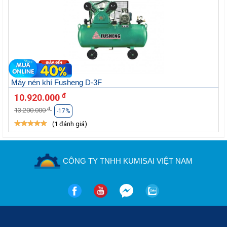
Máy nén khí Fusheng D-3F
đ
10.920.000
đ
13.200.000
-17%
(1 đánh giá)
CÔNG TY TNHH KUMISAI VIỆT NAM