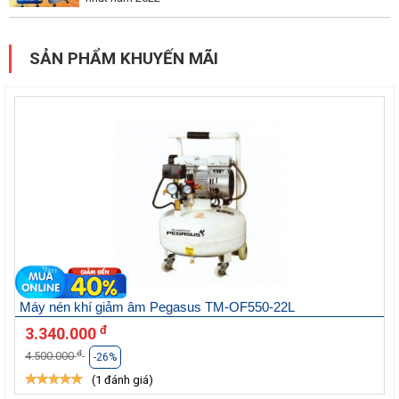
SẢN PHẨM KHUYẾN MÃI
Máy nén khí giảm âm Pegasus TM-OF550-22L
đ
3.340.000
đ
4.500.000
-26%
(1 đánh giá)