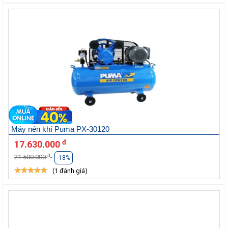
Máy nén khí Puma PX-30120
đ
17.630.000
đ
21.500.000
-18%
(1 đánh giá)