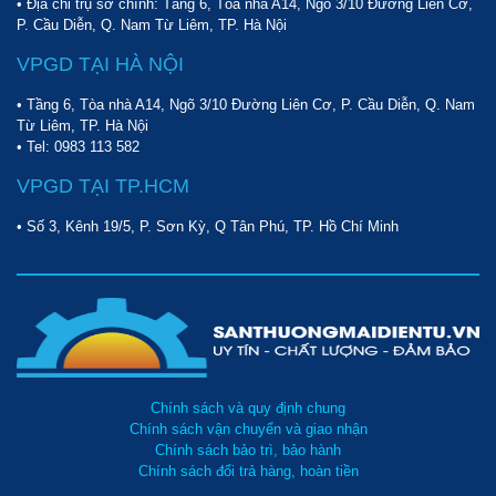
• Địa chỉ trụ sở chính: Tầng 6, Tòa nhà A14, Ngõ 3/10 Đường Liên Cơ,
P. Cầu Diễn, Q. Nam Từ Liêm, TP. Hà Nội
VPGD TẠI HÀ NỘI
• Tầng 6, Tòa nhà A14, Ngõ 3/10 Đường Liên Cơ, P. Cầu Diễn, Q. Nam
Từ Liêm, TP. Hà Nội
• Tel:
0983 113 582
VPGD TẠI TP.HCM
• Số 3, Kênh 19/5, P. Sơn Kỳ, Q Tân Phú, TP. Hồ Chí Minh
Thiết bị xe quét rác được vận hành vô cùng êm ái nên rất được
yêu thích
Chính sách và quy định chung
Chính sách vận chuyển và giao nhận
Ba cách nhanh nhất để mua sản phẩm xe quét rác IPC 705 ET
Chính sách bảo trì, bảo hành
Chính sách đổi trả hàng, hoàn tiền
Dưới đây là ba cách để bạn có thể mua được sản phẩm máy