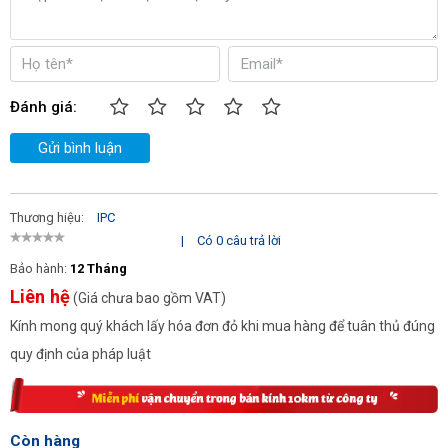
quan và dễ học, dễ điều khiển.
Mức giá của các sản phẩm này được đánh giá là rẻ hơn so
với những sản phẩm có cùng công suất khác. Thích hợp
với ngân sách và kinh tế tại thị trường Việt Nam.
Đánh giá:
Gửi bình luận
Thương hiệu:
IPC
|
Có 0 câu trả lời
Bảo hành:
12 Tháng
Liên hệ
(Giá chưa bao gồm VAT)
Kính mong quý khách lấy hóa đơn đỏ khi mua hàng để tuân thủ đúng
quy định của pháp luật
Còn hàng