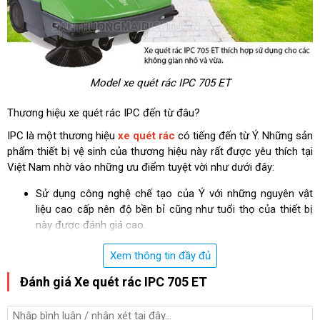
Model xe quét rác IPC 705 ET
Thương hiệu xe quét rác IPC đến từ đâu?
IPC là một thương hiệu
xe quét rác
có tiếng đến từ Ý. Những sản
phẩm thiết bị vệ sinh của thương hiệu này rất được yêu thích tại
Việt Nam nhờ vào những ưu điểm tuyệt vời như dưới đây:
Sử dụng công nghệ chế tạo của Ý với những nguyên vật
liệu cao cấp nên độ bền bỉ cũng như tuổi thọ của thiết bị
này được đánh giá cao.
Thiết kế bên ngoài tinh tế với hai màu xanh đen đặc trưng,
Xem thông tin đầy đủ
có thể luồn lách vào những vị trí nhỏ hẹp để quét dọn.
Mẫu mã của các sản phẩm xe quét rác vô cùng đa dạng,
Đánh giá Xe quét rác IPC 705 ET
người mua sắm có thể cân nhắc theo nhu cầu công việc
của mình để lựa ra một sản phẩm phù hợp nhất.
Hệ thống điều khiển của các mẫu xe quét rác IPC trực