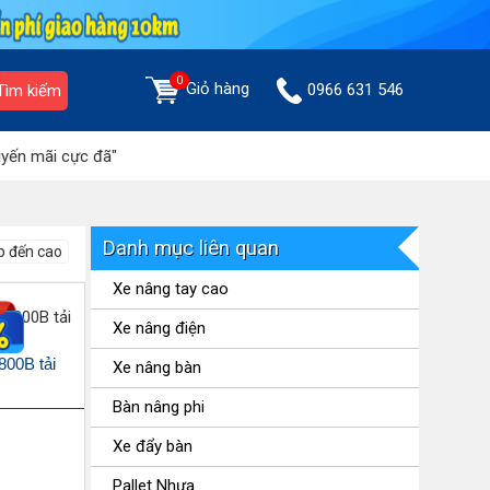
0
Giỏ hàng
0966 631 546
Tìm kiếm
n mãi cực đã"
Danh mục liên quan
p đến cao
Xe nâng tay cao
Xe nâng điện
800B tải
Xe nâng bàn
Bàn nâng phi
Xe đẩy bàn
Pallet Nhựa