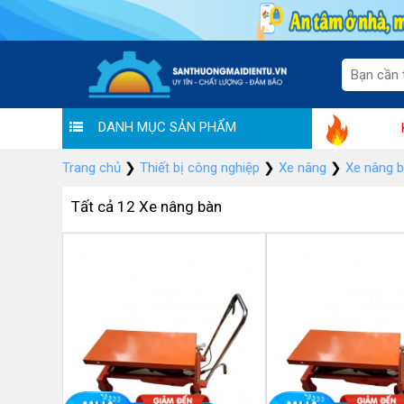
DANH MỤC SẢN PHẨM
i tiền triệu" tại Sàn thương mại Hoàng Liên
Tưng bừng khuyến mã
Trang chủ
❯
Thiết bị công nghiệp
❯
Xe nâng
❯
Xe nâng 
Tất cả 12 Xe nâng bàn