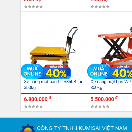
Xe nâng mặt bàn PTS350B tải
Xe nâng mặt bàn WP3
350kg
300kg
đ
đ
6.800.000
5.500.000
CÔNG TY TNHH KUMISAI VIỆT NAM