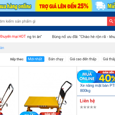
i "Tháng vàng tri ân"
Bùng nổ ưu đãi: "Chào hè rộn rã - khuyế
Khuyến mại HOT
bàn
Mới nhất
Bán chạy
Giá cao đến thấp
Giá thấ
Xếp theo:
Xe nâng mặt bàn PT
800kg
Liên hệ