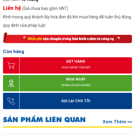
Liên hệ
(Giá chưa bao gồm VAT)
Kính mong quý khách lấy hóa đơn đỏ khi mua hàng để tuân thủ đúng
quy định của pháp luật
Còn hàng
ĐẶT HÀNG
GIAO HÀNG TẬN NƠI
MUA NGAY
NHẬN ƯU ĐÃI KHỦNG
GỌI LẠI CHO TÔI
SẢN PHẨM LIÊN QUAN
Xem Thêm >>