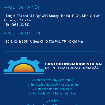
Kiểm tra độ ẩm trên đồng hồ thường xuyên để kiểm soát
mức độ ẩm sao cho chính xác nhất.
VPGD TẠI HÀ NỘI
• Tầng 6, Tòa nhà A14, Ngõ 3/10 Đường Liên Cơ, P. Cầu Diễn, Q. Nam
Từ Liêm, TP. Hà Nội
• Tel:
0983 113 582
VPGD TẠI TP.HCM
• Số 3, Kênh 19/5, P. Sơn Kỳ, Q Tân Phú, TP. Hồ Chí Minh
Chính sách và quy định chung
Chính sách vận chuyển và giao nhận
Chính sách bảo trì, bảo hành
Chính sách đổi trả hàng, hoàn tiền
Cách sử dụng tủ hút ẩm Nikatei Nc-600s
Cam kết
Có thể bạn quan tâm: