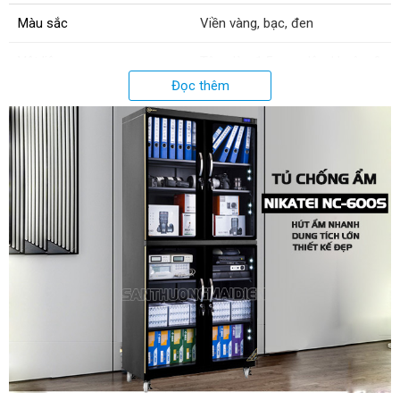
Màu sắc
Viền vàng, bạc, đen
Vật liệu
Tôn dày 1.5mm, dập khuôn &
hàn đính
Đọc thêm
Xuất xứ:
Chính hãng