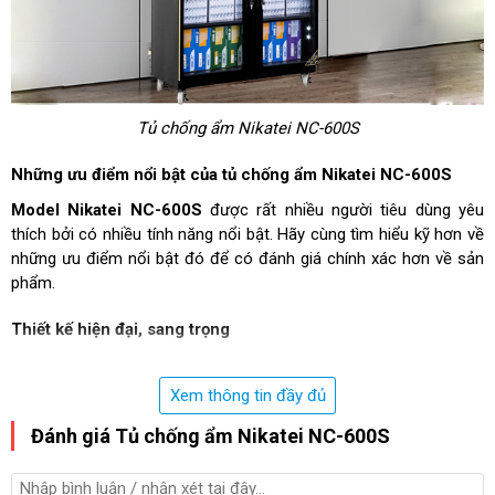
Tủ chống ẩm Nikatei NC-600S
Những ưu điểm nổi bật của tủ chống ẩm Nikatei NC-600S
Model Nikatei
NC-600S
được rất nhiều người tiêu dùng yêu
thích bởi có nhiều tính năng nổi bật. Hãy cùng tìm hiểu kỹ hơn về
những ưu điểm nổi bật đó để có đánh giá chính xác hơn về sản
phẩm.
Thiết kế hiện đại, sang trọng
Model NC-600S sử dụng cửa kính cường lực trong suốt
giúp người dùng dễ dàng quan sát được các đồ vật bên
Xem thông tin đầy đủ
trong. Đồng hồ điện tử được cài đặt ở bên ngoài rất tiện lợi
Đánh giá Tủ chống ẩm Nikatei NC-600S
cho việc quan sát và điều chỉnh độ ẩm.
Ngoài ra NC-600S còn được sản xuất với 3 màu sắc gồm:
Mạ vàng, mạ bạc và tủ thường. Chính vì vậy thiết bị giúp