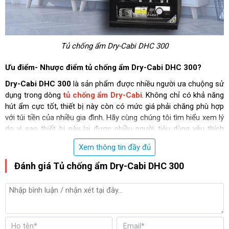
Tủ chống ẩm Dry-Cabi DHC 300
Ưu điểm- Nhược điểm tủ chống ẩm Dry-Cabi DHC 300?
Dry-Cabi
DHC 300
là sản phẩm được nhiều người ưa chuộng sử
dụng trong dòng
tủ chống ẩm Dry-Cabi
. Không chỉ có khả năng
hút ẩm cực tốt, thiết bị này còn có mức giá phải chăng phù hợp
với túi tiền của nhiều gia đình. Hãy cùng chúng tôi tìm hiểu xem lý
do vì sao thiết bị này lại được nhiều người tiêu dùng yêu thích
đến vậy.
Xem thông tin đầy đủ
Khả năng chống ẩm vượt trội
Đánh giá Tủ chống ẩm Dry-Cabi DHC 300
Tủ chống ẩm Dry-Cabi DHC 300
có dung tích 300 lít, được tích
hợp công nghệ hút ẩm IC hiện đại bậc nhất giúp cho việc làm
lạnh và hút ẩm cực nhanh. Công suất của tủ chỉ 10W nhưng lại
giúp điều chỉnh phạm vi độ ẩm ở mức từ 30 - 80% RH rất hiệu
quả.