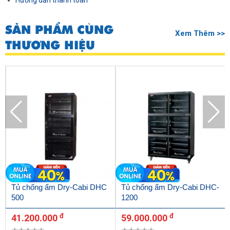
Hướng dẫn thanh toán
SẢN PHẨM CÙNG
Xem Thêm >>
THƯƠNG HIỆU
Tủ chống ẩm Dry-Cabi DHC
Tủ chống ẩm Dry-Cabi DHC-
500
1200
đ
đ
41.200.000
59.000.000