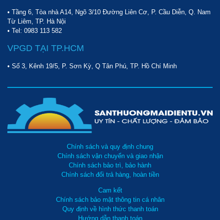
khoang tủ.
• Tầng 6, Tòa nhà A14, Ngõ 3/10 Đường Liên Cơ, P. Cầu Diễn, Q. Nam
Từ Liêm, TP. Hà Nội
Dễ sử dụng, độ ồn thấp
• Tel:
0983 113 582
Thiết bị rất dễ sử dụng, chỉ cần các bạn đọc kỹ hướng dẫn sử
VPGD TẠI TP.HCM
dụng của nhà sản xuất là có thể dùng dễ dàng mà không cần đến
sự giúp đỡ của các chuyên viên kỹ thuật. Các nút điều chỉnh mức
• Số 3, Kênh 19/5, P. Sơn Kỳ, Q Tân Phú, TP. Hồ Chí Minh
độ ẩm có các thông số rõ ràng giúp người dùng cài đặt chính
xác nhất. Đặc biệt, thiết bị có độ ồn rất thấp không gây ảnh
hưởng đến những người xung quanh nghỉ ngơi và làm việc.
Nhược điểm của DHC 300
Đầu tiên là model DHC 300 này có mức tiêu hao điện lớn
hơn loại dùng IC
Chính sách và quy định chung
Nhược điểm quan trọng nhất là khó khống chế độ ẩm
Chính sách vận chuyển và giao nhận
Chính sách bảo trì, bảo hành
Chính sách đổi trả hàng, hoàn tiền
Ứng dụng của tủ chống ẩm Dry-Cabi DHC 300
Cam kết
Tủ chống ẩm
được sử dụng nhiều trong các khu văn phòng, bảo
Chính sách bảo mật thông tin cá nhân
tàng, bệnh viện,... nhằm mục đích bảo quản các đồ vật khỏi ẩm
Quy định về hình thức thanh toán
mốc. Dưới đây là những ứng dụng của
tủ chống ẩm Dry-Cabi
Hướng dẫn thanh toán