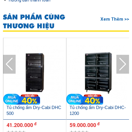
Hướng dẫn thanh toán
SẢN PHẨM CÙNG
Xem Thêm >>
THƯƠNG HIỆU
Tủ chống ẩm Dry-Cabi DHC
Tủ chống ẩm Dry-Cabi DHC-
500
1200
đ
đ
41.200.000
59.000.000