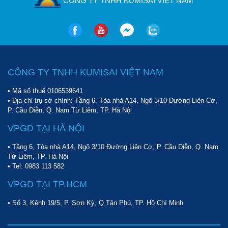
CÔNG TY TNHH KUMISAI VIỆT NAM
bản để cài đặt chế độ hút ẩm cho tủ.
Màn hình LCD bên ngoài tủ cho phép người sử dụng theo dõi đầy
đủ các thông số về độ ẩm một cách chính xác khi được liên kết
trực tiếp với ẩm kế bên trong tủ. Các nút điều chỉnh cũng được
đặt ở bên ngoài để thuận tiện cho việc điều chỉnh chế độ bên
trong tủ.
CÔNG TY TNHH KUMISAI VIỆT NAM
Bảo quản thiết bị ở điều kiện lý tưởng
• Mã số thuế 0106539641
• Địa chỉ trụ sở chính: Tầng 6, Tòa nhà A14, Ngõ 3/10 Đường Liên Cơ,
Theo nhiều chuyên gia, các thiết bị trong gia đình cần được sử
P. Cầu Diễn, Q. Nam Từ Liêm, TP. Hà Nội
dụng và bảo quản trong môi trường có độ ẩm lý tưởng từ 40-
50%. Tuy nhiên, đây là điều không thể xảy ra khi độ ẩm trung bình
VPGD TẠI HÀ NỘI
của nước ta luôn ở mức trên 70%. Sử dụng
tủ chống ẩm Dry-
• Tầng 6, Tòa nhà A14, Ngõ 3/10 Đường Liên Cơ, P. Cầu Diễn, Q. Nam
Cabi DHC 080
là quyết định sáng suốt để bảo vệ thiết bị trong
Từ Liêm, TP. Hà Nội
gia đình bạn. Với giải độ ẩm rộng từ 30-80%, người dùng hoàn
• Tel:
0983 113 582
toàn có thể sử dụng tủ để giữ an toàn cho nhiều thiết bị với các
độ ẩm lý tưởng khác nhau.
VPGD TẠI TP.HCM
• Số 3, Kênh 19/5, P. Sơn Kỳ, Q Tân Phú, TP. Hồ Chí Minh