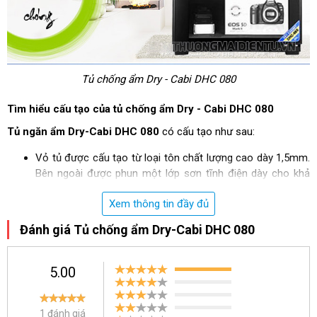
Tủ chống ẩm Dry - Cabi DHC 080
Tìm hiểu cấu tạo của tủ chống ẩm Dry - Cabi DHC 080
Tủ ngăn ẩm Dry-Cabi DHC 080
có cấu tạo như sau:
Vỏ tủ được cấu tạo từ loại tôn chất lượng cao dày 1,5mm.
Bên ngoài được phun một lớp sơn tĩnh điện dày cho khả
năng chống điện rất tốt.
Xem thông tin đầy đủ
Cửa kính 2 lớp cường lực chống tác động từ phía ngoại lực.
Gioăng cao su dẻo, ngăn chặn sự xâm nhập của hơi ẩm từ
Đánh giá Tủ chống ẩm Dry-Cabi DHC 080
không khí bên ngoài.
Khóa inox chất lượng cao, không gãy, không gỉ, đảm bảo
an toàn tuyệt đối.
5.00
02 khay đựng được làm bằng nhựa có độ bền cao và dễ
dàng thay mới.
Màn hình hiển thị đồng hồ đo độ ẩm và những nút điều
1 đánh giá