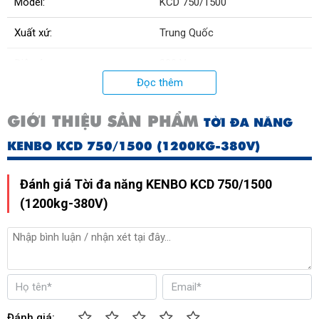
Model:
KCD 750/1500
Xuất xứ:
Trung Quốc
Điện áp
380 V
Đọc thêm
Tải trọng 1 móc
600 kg
GIỚI THIỆU SẢN PHẨM
TỜI ĐA NĂNG
Công suất
2 kw
KENBO KCD 750/1500 (1200KG-380V)
Đánh giá Tời đa năng KENBO KCD 750/1500
(1200kg-380V)
Đánh giá: