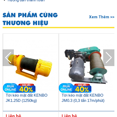
Hướng dẫn thanh toán
SẢN PHẨM CÙNG
Xem Thêm >>
THƯƠNG HIỆU
Tời kéo mặt đất KENBO
Tời kéo mặt đất KENBO
JK1.25D (1250kg)
JM0.3 (0,3 tấn 17m/phút)
Liên hệ
Liên hệ