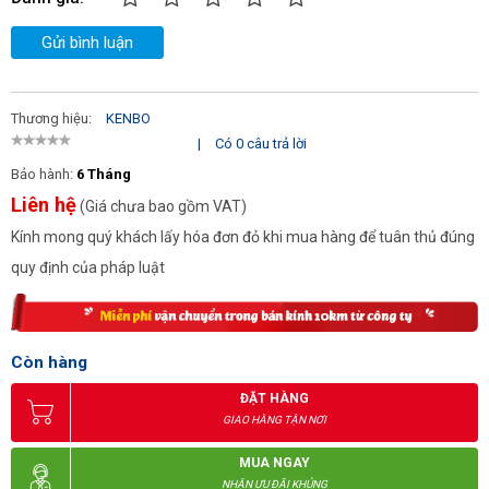
Gửi bình luận
Thương hiệu:
KENBO
|
Có 0 câu trả lời
Bảo hành:
6 Tháng
Liên hệ
(Giá chưa bao gồm VAT)
Kính mong quý khách lấy hóa đơn đỏ khi mua hàng để tuân thủ đúng
quy định của pháp luật
Còn hàng
ĐẶT HÀNG
GIAO HÀNG TẬN NƠI
MUA NGAY
NHẬN ƯU ĐÃI KHỦNG