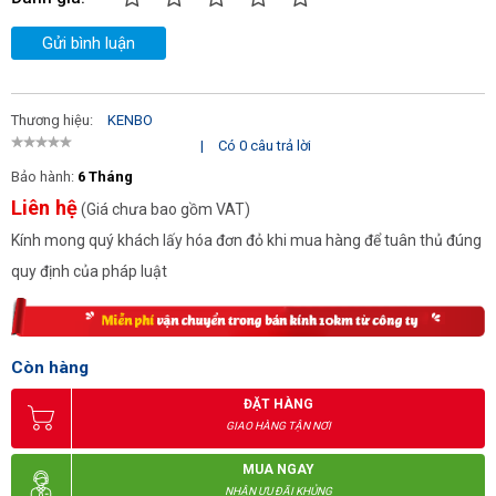
Gửi bình luận
Thương hiệu:
KENBO
|
Có 0 câu trả lời
Bảo hành:
6 Tháng
Liên hệ
(Giá chưa bao gồm VAT)
Kính mong quý khách lấy hóa đơn đỏ khi mua hàng để tuân thủ đúng
quy định của pháp luật
Còn hàng
ĐẶT HÀNG
GIAO HÀNG TẬN NƠI
MUA NGAY
NHẬN ƯU ĐÃI KHỦNG