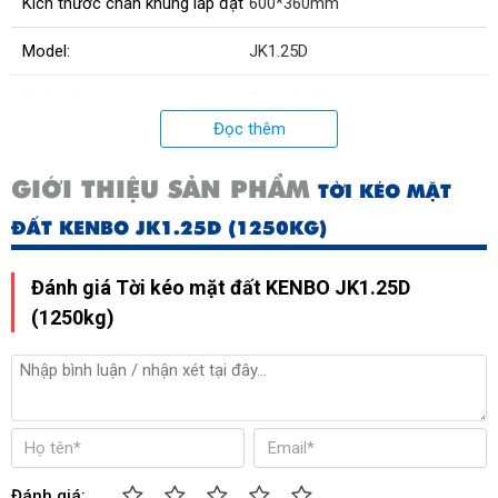
Kích thước chân khung lắp đặt
600*360mm
Model:
JK1.25D
Xuất xứ:
Trung Quốc
Đọc thêm
Điện áp
380 V
GIỚI THIỆU SẢN PHẨM
TỜI KÉO MẶT
Công suất
7.5KW
ĐẤT KENBO JK1.25D (1250KG)
Đánh giá Tời kéo mặt đất KENBO JK1.25D
(1250kg)
Đánh giá: