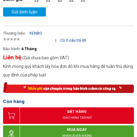
Gửi bình luận
Thương hiệu:
KENBO
|
Có 0 câu trả lời
Bảo hành:
6 Tháng
Liên hệ
(Giá chưa bao gồm VAT)
Kính mong quý khách lấy hóa đơn đỏ khi mua hàng để tuân thủ đúng
quy định của pháp luật
Còn hàng
ĐẶT HÀNG
GIAO HÀNG TẬN NƠI
MUA NGAY
NHẬN ƯU ĐÃI KHỦNG