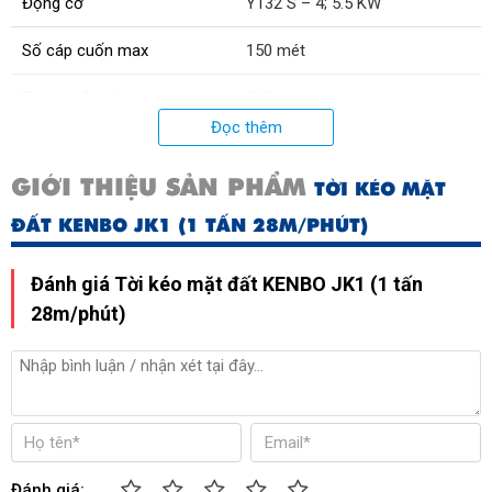
Động cơ
Y132 S – 4; 5.5 KW
Số cáp cuốn max
150 mét
Tang cuốn cáp
218 mm
Đọc thêm
Loại cáp
6 x 19 – 9.3 mm
GIỚI THIỆU SẢN PHẨM
TỜI KÉO MẶT
Số cáp có sẵn
100 mét
ĐẤT KENBO JK1 (1 TẤN 28M/PHÚT)
Phanh điện từ an toàn
TJ2 – 150
Đánh giá Tời kéo mặt đất KENBO JK1 (1 tấn
28m/phút)
Đánh giá: