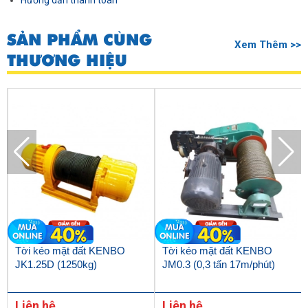
Hướng dẫn thanh toán
SẢN PHẨM CÙNG
Xem Thêm >>
THƯƠNG HIỆU
Tời kéo mặt đất KENBO
Tời kéo mặt đất KENBO
JK1.25D (1250kg)
JM0.3 (0,3 tấn 17m/phút)
Liên hệ
Liên hệ