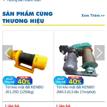
Hướng dẫn thanh toán
SẢN PHẨM CÙNG
Xem Thêm >>
THƯƠNG HIỆU
Tời kéo mặt đất KENBO
Tời kéo mặt đất KENBO
JK1.25D (1250kg)
JM0.3 (0,3 tấn 17m/phút)
Liên hệ
Liên hệ