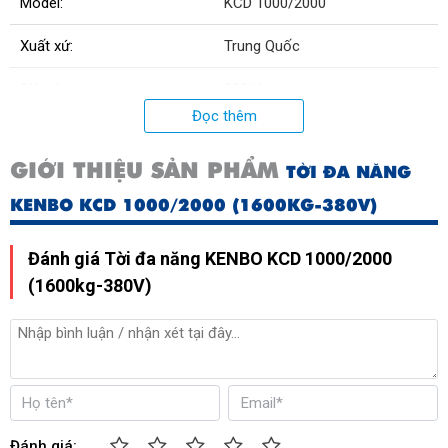
Model:
KCD 1000/2000
Xuất xứ:
Trung Quốc
Điện áp
380 V
Đọc thêm
Tải trọng 1 móc
800kg
GIỚI THIỆU SẢN PHẨM
TỜI ĐA NĂNG
Công suất
3kw
KENBO KCD 1000/2000 (1600KG-380V)
Đánh giá Tời đa năng KENBO KCD 1000/2000
(1600kg-380V)
Đánh giá: