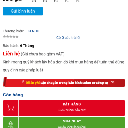
Gửi bình luận
Thương hiệu:
KENBO
|
Có 0 câu trả lời
Bảo hành:
6 Tháng
Liên hệ
(Giá chưa bao gồm VAT)
Kính mong quý khách lấy hóa đơn đỏ khi mua hàng để tuân thủ đúng
quy định của pháp luật
Còn hàng
ĐẶT HÀNG
GIAO HÀNG TẬN NƠI
MUA NGAY
NHẬN ƯU ĐÃI KHỦNG