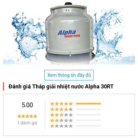
Xem thông tin đầy đủ
Đánh giá Tháp giải nhiệt nước Alpha 30RT
T
hiết kế tháp giải nhiệt Alpha 30RT dạng tròn
5.00
Hiệu quả làm mát cao 
Tháp Alpha 30RT sở hữu động cơ khỏe. Do đó khả năng làm mát 
của thiết bị là 117000 Kcal/Hr. Đồng thời, tốc độ chảy của dòng 
1 đánh giá
nước đạt 390 lít/phút cũng chứng minh hiệu suất làm việc hiệu 
quả của thiết bị làm mát bằng nước này. 