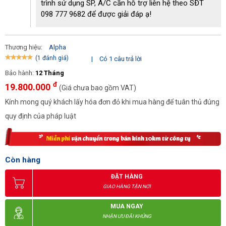
trình sử dụng SP, A/C cần hỗ trợ liên hệ theo SĐT
098 777 9682 để được giải đáp ạ!
Thương hiệu:
Alpha
(1 đánh giá)
|
Có 1 câu trả lời
Bảo hành:
12 Tháng
đ
19.800.000
(Giá chưa bao gồm VAT)
Kính mong quý khách lấy hóa đơn đỏ khi mua hàng để tuân thủ đúng
quy định của pháp luật
Cấu tạo đơn giản của model Alpha 30RT
Tại sao nên chọn thiết bị làm mát Alpha?
Còn hàng
Thương hiệu Alpha bắt đầu thành lập tại Việt Nam vào năm 2009.
ĐẶT HÀNG
Ngay từ ngày đầu thành lập thương hiệu này đã ghi được dấu ấn
GIAO HÀNG TẬN NƠI
riêng với nhiều đối tượng khách hàng. Alpha đã và đang mang
đến những sản phẩm có chất lượng tốt, hiệu suất và độ bền của
MUA NGAY
thiết bị cao.
NHẬN ƯU ĐÃI KHỦNG