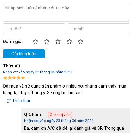
Tiết kiệm chi phí
Sử dụng thiết bị làm mát Alpha 30RT trong các phân xưởng, các
khu công nghiệp giúp máy móc duy trì được hoạt động.
Lượng nhiệt sinh ra trong quá trình sản xuất được giảm đáng kể,
Đánh giá:
giúp khắc phục các sự cố không đáng có của tháp giải nhiệt.
Điều này giúp cho cho các doanh nghiệp giảm được chi phí vận
Gửi bình luận
hành và chi phí sửa chữa.
Thủy Vũ
Giá thành rẻ
Nhận xét vào ngày 22 tháng 06 năm 2021
So với các model có công suất lớn khác thậm chí so với các
thương hiệu khác, thì thương hiệu Alpha được đánh giá là có giá
Đã mua và sử dụng sản phẩm ở nhiều nơi nhưng cảm thấy mua
thành thấp hơn so với các thương hiệu khác.
hàng tại đây rất ưng ý. Sẽ ủng hộ lần sau
Bởi có dây chuyền sản xuất trực tiếp tại Việt Nam, không phải
Thảo luận
chịu nhiều chi phí về thuế nhập khẩu. Do đó giá thành phù hợp với
nhiều doanh nghiệp trong nước.
Q.Chinh
Quản trị viên
Nhận xét vào ngày 23 tháng 06 năm 2021
Dạ, cảm ơn A/C đã để lại đánh giá về SP. Trong quá