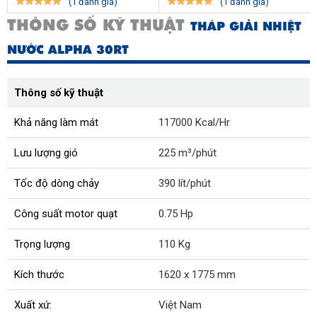
(1 đánh giá)
(1 đánh giá)
THÔNG SỐ KỸ THUẬT
THÁP GIẢI NHIỆT
NƯỚC ALPHA 30RT
Thông số kỹ thuật
Khả năng làm mát
117000 Kcal/Hr
Lưu lượng gió
225 m³/phút
Tốc độ dòng chảy
390 lít/phút
Công suất motor quạt
0.75 Hp
Trọng lượng
110 Kg
Kích thước
1620 x 1775 mm
Xuất xứ:
Việt Nam