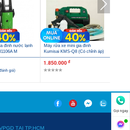
ia đình nước lạnh
Máy rửa xe mini gia đình
Máy rửa 
I1106A M
Kumisai KMS-Q8 (Có chỉnh áp)
KMS 16
đ
1.850.000
1.600.
 đánh giá)
Gọi ngay
VPGD TẠI TP.HCM