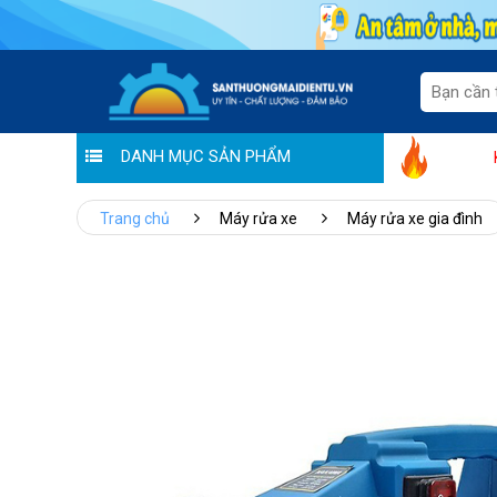
DANH MỤC SẢN PHẨM
Hoàng Liên chung tay đẩy lùi Covid: Tháng vàng - bán hàng không lợ
Trang chủ
Máy rửa xe
Máy rửa xe gia đình