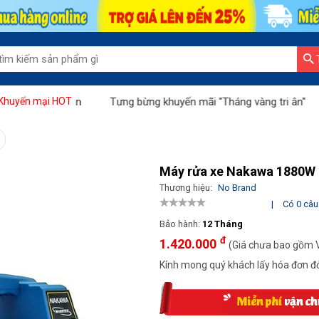
i nhuận
Tưng bừng khuyến mãi "Tháng vàng tri ân"
"Sale t
Khuyến mại HOT
Máy rửa xe Nakawa 1880W
Thương hiệu:
No Brand
|
Có 0 câu 
Bảo hành:
12 Tháng
đ
1.420.000
(Giá chưa bao gồm 
Kính mong quý khách lấy hóa đơn đỏ