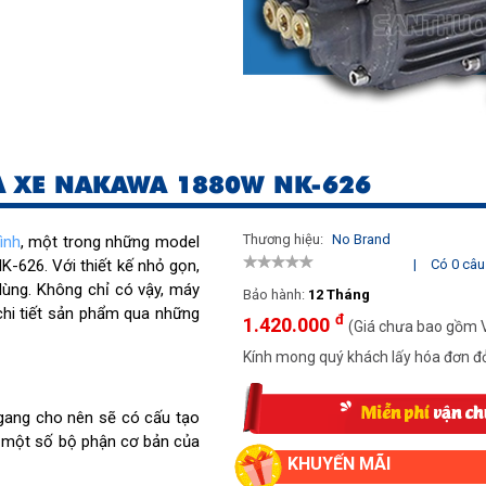
A XE NAKAWA 1880W NK-626
Thương hiệu:
No Brand
ình
, một trong những model
-626. Với thiết kế nhỏ gọn,
|
Có 0 câu 
dùng. Không chỉ có vậy, máy
Bảo hành:
12 Tháng
hi tiết sản phẩm qua những
đ
1.420.000
(Giá chưa bao gồm 
Kính mong quý khách lấy hóa đơn đỏ
gang cho nên sẽ có cấu tạo
à một số bộ phận cơ bản của
KHUYẾN MÃI