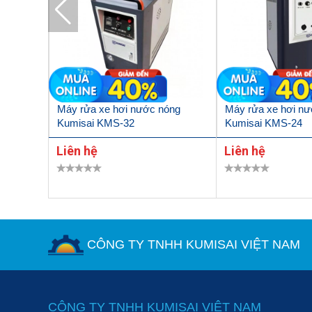
misai
Máy rửa xe hơi nước nóng
Máy rửa xe hơi n
Kumisai KMS-32
Kumisai KMS-24
Liên hệ
Liên hệ
CÔNG TY TNHH KUMISAI VIỆT NAM
Đa dạng phụ kiện
Nguyên lý vận hành của máy rửa xe Nakawa 1880W N
CÔNG TY TNHH KUMISAI VIỆT NAM