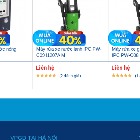
ước nóng
Máy rửa xe nước lạnh IPC PW-
Máy rửa xe g
C09 I1207A M
IPC PW-C08 
Liên hệ
Liên hệ
(2 đánh giá)
(1
K-626
VPGD TẠI HÀ NỘI