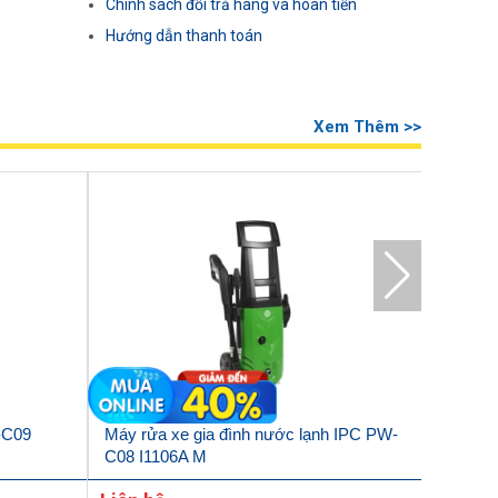
Chính sách đổi trả hàng và hoàn tiền
Hướng dẫn thanh toán
Xem Thêm >>
-C09
Máy rửa xe gia đình nước lạnh IPC PW-
Máy rửa
C08 I1106A M
Q8 (Có 