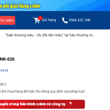
0
Giỏ hàng
0966 631 546
Tìm kiếm
hương hiệu - Ưu đãi tiền triệu" tại Sàn thương mại Hoàng Liên
Bù
 NK-626
trả lời
VAT)
 khi mua hàng để tuân thủ đúng quy định của pháp luật