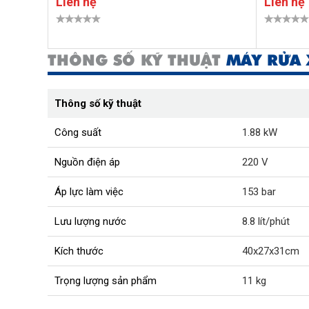
Liên hệ
Liên hệ
THÔNG SỐ KỸ THUẬT
MÁY RỬA 
Thông số kỹ thuật
Công suất
1.88 kW
Nguồn điện áp
220 V
Áp lực làm việc
153 bar
Lưu lượng nước
8.8 lít/phút
Kích thước
40x27x31cm
Trọng lượng sản phẩm
11 kg