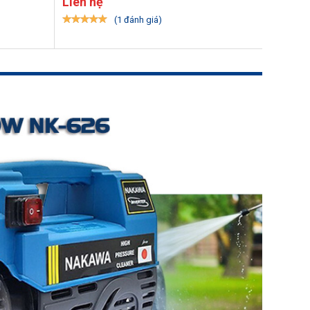
Liên hệ
1.850.
(1 đánh giá)