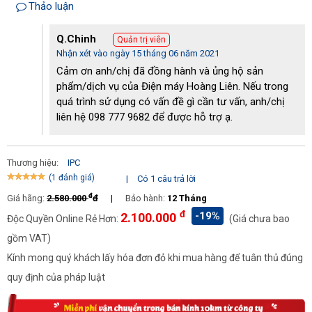
Thảo luận
Q.Chinh
Quản trị viên
Nhận xét vào ngày 15 tháng 06 năm 2021
Cảm ơn anh/chị đã đồng hành và ủng hộ sản
phẩm/dịch vụ của Điện máy Hoàng Liên. Nếu trong
quá trình sử dụng có vấn đề gì cần tư vấn, anh/chị
Model IPC PW-C04 có độ bền cao
liên hệ 098 777 9682 để được hỗ trợ ạ.
Độ bền cao
Thương hiệu:
IPC
Thiết bị này được sản xuất bằng những chất liệu cao cấp như
(1 đánh giá)
|
Có 1 câu trả lời
nhựa ABS, inox, đồng nguyên chất có khả năng chống gỉ, chống
ăn mòn, chịu nhiệt và chịu lực va đập tốt. Vậy nên khi các bạn sử
đ
Giá hãng:
2.580.000
đ
|
Bảo hành:
12 Tháng
dụng và bảo quản máy đúng cách thì tuổi thọ của máy rất bền.
đ
-19%
2.100.000
Độc Quyền Online Rẻ Hơn:
(Giá chưa bao
gồm VAT)
Ứng dụng đa dạng
Kính mong quý khách lấy hóa đơn đỏ khi mua hàng để tuân thủ đúng
Máy xịt rửa IPC PW-C04 không chỉ được sử dụng để rửa xe cộ
quy định của pháp luật
mà nó còn được ứng dụng trong những công việc khác nhau. Rất
nhiều gia đình sử dụng thiết bị này để dọn dẹp chuồng trại chăn
nuôi, dọn dẹp vệ sinh sàn nhà vệ sinh, nhà bếp, các vật dụng gia