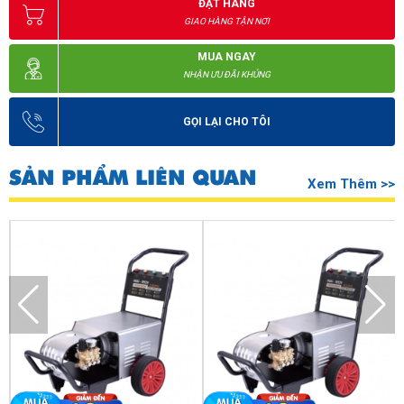
ĐẶT HÀNG
GIAO HÀNG TẬN NƠI
MUA NGAY
NHẬN ƯU ĐÃI KHỦNG
GỌI LẠI CHO TÔI
Máy xịt rửa xe gia đình IPC PW-C04 tại Hoàng Liên
Khi các bạn mua hàng của chúng tôi sẽ được:
SẢN PHẨM LIÊN QUAN
Xem Thêm >>
Bảo hành sản phẩm dài lâu, được đổi trả trong 7 ngày nếu
máy bị lỗi do nhà sản xuất.
Sử dụng nhiều chương trình ưu đãi, giảm giá lớn.
Sản phẩm chính hãng của thương hiệu IPC, được nhập
khẩu nguyên chiếc có đầy đủ giấy tờ nên các bạn có thể
yên tâm.
Thời gian giao hàng nhanh chóng chỉ từ 2 - 3 ngày là các
bạn đã nhận được.
Bên trên là những thông tin về
máy xịt rửa xe gia đình IPC PW-
C04
để các bạn tham khảo và đưa ra lựa chọn chính xác nhất khi