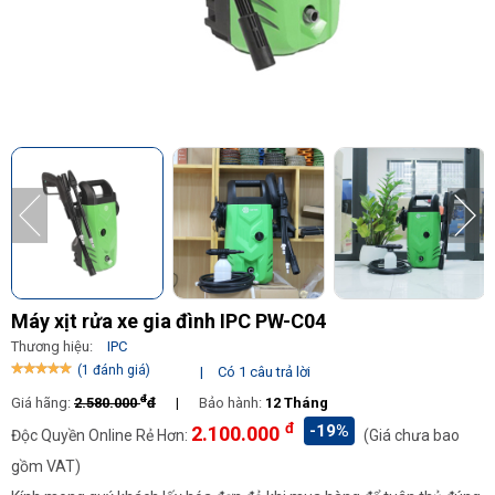
Máy xịt rửa xe gia đình IPC PW-C04
Thương hiệu:
IPC
(1 đánh giá)
|
Có 1 câu trả lời
đ
Giá hãng:
2.580.000
đ
|
Bảo hành:
12 Tháng
đ
-19%
2.100.000
Độc Quyền Online Rẻ Hơn:
(Giá chưa bao
gồm VAT)