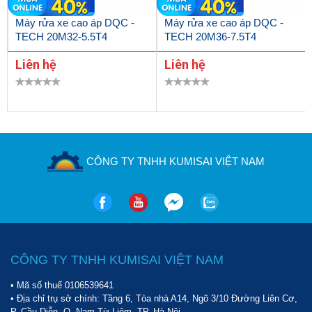
mua hàng. Các bạn hãy liên hệ đến số điện thoại: 098 777 9682
để được tư vấn kỹ và hướng dẫn mua hàng.
Máy rửa xe cao áp DQC -
Máy rửa xe cao áp DQC -
TECH 20M32-5.5T4
TECH 20M36-7.5T4
Liên hệ
Liên hệ
CÔNG TY TNHH KUMISAI VIỆT NAM
CÔNG TY TNHH KUMISAI VIỆT NAM
• Mã số thuế 0106539641
• Địa chỉ trụ sở chính: Tầng 6, Tòa nhà A14, Ngõ 3/10 Đường Liên Cơ,
P. Cầu Diễn, Q. Nam Từ Liêm, TP. Hà Nội