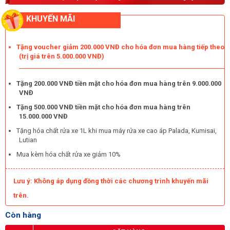
đình,...
KHUYẾN MÃI
Mua máy xịt rửa xe gia đình IPC PW-C04 chính hãng ở đâu?
Tặng voucher giảm 200.000 VNĐ cho hóa đơn mua hàng tiếp theo
Sàn thương mại Hoàng Liên chuyên cung cấp các dòng máy rửa
(trị giá trên 5.000.000 VNĐ)
xe giá rẻ đến các sản phẩm cao cấp, chính hãng đến từ các
thương hiệu nổi tiếng. Với gần 10 năm hoạt động trên thị trường
Việt Nam, chúng tôi luôn mong muốn mang đến cho người dùng
Tặng 200.000 VNĐ tiền mặt cho hóa đơn mua hàng trên 9.000.000
những trải nghiệm tuyệt vời. Máy rửa xe gia đình IPC PW-C04 đã
VNĐ
có mặt tại kho của Hoàng Liên, với đầy đủ giấy tờ, nguồn gốc rõ
Tặng 500.000 VNĐ tiền mặt cho hóa đơn mua hàng trên
ràng.
15.000.000 VNĐ
Tặng hóa chất rửa xe 1L khi mua máy rửa xe cao áp Palada, Kumisai,
Lutian
Mua kèm hóa chất rửa xe giảm 10%
Lưu ý: Không áp dụng đồng thời các chương trình khuyến mãi
trên.
Còn hàng