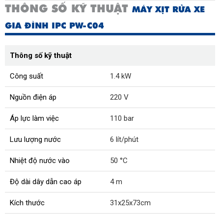
THÔNG SỐ KỸ THUẬT
MÁY XỊT RỬA XE
GIA ĐÌNH IPC PW-C04
Thông số kỹ thuật
Công suất
1.4 kW
Nguồn điện áp
220 V
Áp lực làm việc
110 bar
Lưu lượng nước
6 lít/phút
Nhiệt độ nước vào
50 °C
Độ dài dây dẫn cao áp
4 m
Kích thước
31x25x73cm