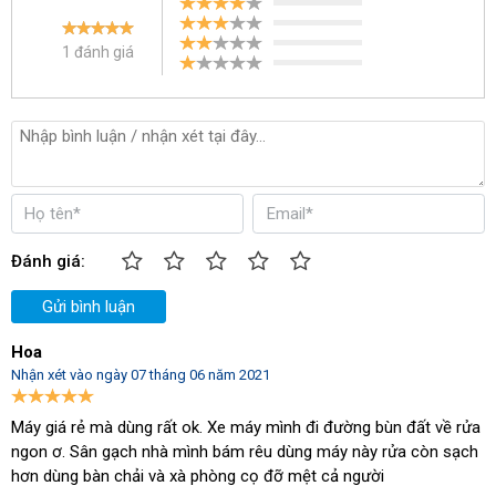
các bạn cũng có thể nối thêm dây dẫn cao áp dài đến 20 - 30m.
Tiết kiệm chi phí
1 đánh giá
Thiết bị phun rửa này sử dụng nguồn điện áp 220V với công suất
1.4kW nên rất tiết kiệm điện năng. Đặc biệt lượng nước sử dụng
chỉ bằng một nửa so với
xịt rửa xe
bằng các loại máy thông
thường. Vậy nên người dùng có thể tiết kiệm điện nước, tiết kiệm
chi phí.
Thiết kế gọn gàng
Đánh giá:
Model phun rửa này có thiết kế nhỏ gọn, kích thước chiều dài x
rộng x cao chỉ 31x25x73cm phù hợp với những không gian nhỏ.
Gửi bình luận
Trọng lượng của máy chỉ 7kg nên rất dễ dàng mang sang những
vị trí khác.
Hoa
Nhận xét vào ngày 07 tháng 06 năm 2021
Máy giá rẻ mà dùng rất ok. Xe máy mình đi đường bùn đất về rửa
ngon ơ. Sân gạch nhà mình bám rêu dùng máy này rửa còn sạch
hơn dùng bàn chải và xà phòng cọ đỡ mệt cả người