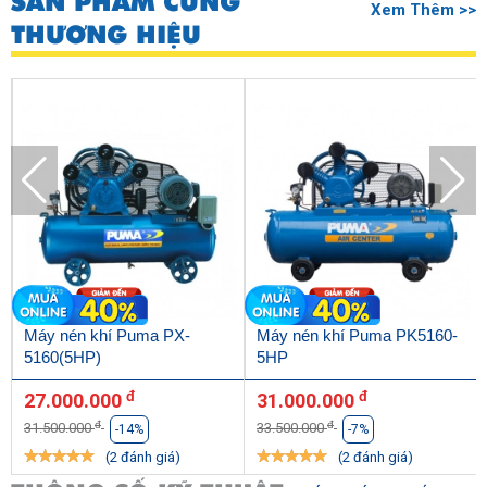
SẢN PHẨM CÙNG
Xem Thêm >>
THƯƠNG HIỆU
Máy nén khí Puma PX-
Máy nén khí Puma PK5160-
5160(5HP)
5HP
đ
đ
27.000.000
31.000.000
đ
đ
31.500.000
33.500.000
-14%
-7%
(2 đánh giá)
(2 đánh giá)