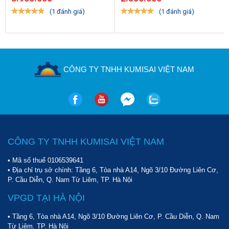
(1 đánh giá)
(1 đánh giá)
CÔNG TY TNHH KUMISAI VIỆT NAM
Hệ thống bánh xe cơ động
Vận hành êm ái, độ ồn nhỏ
Độ ồn phát sinh trong quá trình vận hành là khó tránh khỏi, đặc
biệt là với những máy nén khí công nghiệp. Nhận thấy điều đó,
model
Puma GX-20300(20HP)
đã được trang bị lớp vỏ cách
CÔNG TY TNHH KUMISAI VIỆT NAM
âm tốt cùng với hệ thống giảm rung chấn hiện đại. Do đó mà âm
• Mã số thuế 0106539641
thanh của máy không quá lớn, không ảnh hưởng đến các hoạt
• Địa chỉ trụ sở chính: Tầng 6, Tòa nhà A14, Ngõ 3/10 Đường Liên Cơ,
động của mọi người xung quanh.
P. Cầu Diễn, Q. Nam Từ Liêm, TP. Hà Nội
Hiện nay những model này đã được nhập sẵn về tại showroom
VPGD TẠI HÀ NỘI
của
Sàn thương mại Hoàng Liên
. Để mua máy
nén khí giá rẻ
Puma GX-20300(20HP)
quý vị vui lòng liên hệ ngay hotline
• Tầng 6, Tòa nhà A14, Ngõ 3/10 Đường Liên Cơ, P. Cầu Diễn, Q. Nam
09123 70282
.
Từ Liêm, TP. Hà Nội