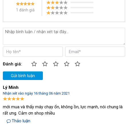
ổn định. Không những thế cơ chế tự động nạp khí cũng đảm bảo
nguồn khí nén luôn ổn cho máy. Máy có thiết kế điểm giới hạn khí
1 đánh giá
nén tối thiểu cho máy. Ngay khi khí nén trong bình chứa xuống
đến điểm này, máy sẽ tiến hành tự động nạp đến khi bình chứa
đầy thì dừng lại. Do đó hệ thống máy móc sử dụng khí nén không
bao giờ bị thiếu hụt.
Đánh giá:
Gửi bình luận
Lý Minh
Nhận xét vào ngày 16 tháng 06 năm 2021
mới mua và thấy máy chạy ổn, không ồn, lực mạnh, nói chung là
rất ưng. Cảm ơn shop nhiều
Thảo luận