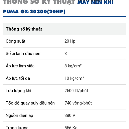
THÔNG SỐ KỸ THUẬT
MÁY NÉN KHÍ
PUMA GX-20300(20HP)
Thông số kỹ thuật
Công suất
20 Hp
Số xi lanh đầu nén
3
Áp lực làm việc
8 kg/cm²
Áp lực tối đa
10 kg/cm²
Lưu lượng khí
2500 lít/phút
Tốc độ quay puly đầu nén
740 vòng/phút
Nguồn điện áp
380 V
Trọng lượng
556 Kg