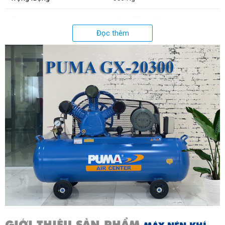
Kích thước
191 x 75 x 142 cm
Đọc thêm
Xuất xứ:
Đài Loan
GIỚI THIỆU SẢN PHẨM