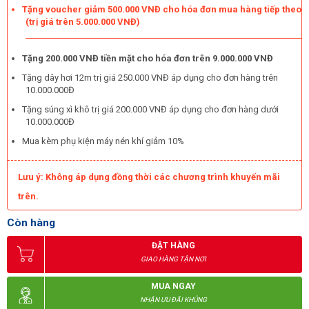
Tặng voucher giảm 500.000 VNĐ cho hóa đơn mua hàng tiếp theo
(trị giá trên 5.000.000 VNĐ)
Tặng 200.000 VNĐ tiền mặt cho hóa đơn trên 9.000.000 VNĐ
Tặng dây hơi 12m trị giá 250.000 VNĐ áp dụng cho đơn hàng trên
10.000.000Đ
Tặng súng xì khô trị giá 200.000 VNĐ áp dụng cho đơn hàng dưới
10.000.000Đ
Mua kèm phụ kiện máy nén khí giảm 10%
Đầu nén bền bỉ
Lưu ý: Không áp dụng đồng thời các chương trình khuyến mãi
Những model này có động cơ thuộc loại cảm ứng từ với phần lõi
được cuốn dây đồng cao cấp, cho khả năng vận hành mạnh mẽ,
trên.
bền bỉ, ít gia nhiệt. Đầu nén cùng với bình nén khí đều dùng thép
Còn hàng
cao cấp cho khả năng chịu áp lực khí nén vô cùng tốt. Lớp sơn
phủ tĩnh điện cũng gia tăng sự bền bỉ với khả năng chống han gỉ
ĐẶT HÀNG
tốt.
GIAO HÀNG TẬN NƠI
Tính cơ động cao
MUA NGAY
NHẬN ƯU ĐÃI KHỦNG
Thực tế cho thấy những chiếc
máy nén khí công nghiệp
này có