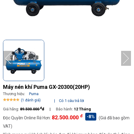
Máy nén khí Puma GX-20300(20HP)
Thương hiệu:
Puma
(1 đánh giá)
|
Có 1 câu trả lời
đ
Giá hãng:
89.500.000
đ
|
Bảo hành:
12 Tháng
đ
-8%
82.500.000
Độc Quyền Online Rẻ Hơn:
(Giá đã bao gồm
VAT)