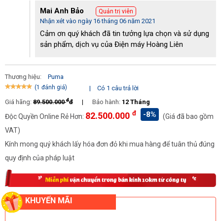
Động cơ 20HP vô cùng mạnh mẽ
Mai Anh Bảo
Quản trị viên
Nhận xét vào ngày 16 tháng 06 năm 2021
Những điểm thu hút người dùng của máy nén khí công
Cảm ơn quý khách đã tin tưởng lựa chọn và sử dụng
nghiệp Puma GX-20300(20HP)
sản phẩm, dịch vụ của Điện máy Hoàng Liên
Hiện nay những model
máy nén hơi Puma GX-20300(20HP)
được
rất nhiều đơn vị lựa chọn cho các hoạt động quy mô lớn của
Thương hiệu:
Puma
mình. Ngoài khả năng nạp khí mạnh mẽ những model này mang
(1 đánh giá)
nhiều ưu điểm nổi bật. Cụ thể như sau:
|
Có 1 câu trả lời
đ
Giá hãng:
89.500.000
đ
|
Bảo hành:
12 Tháng
Chất lượng bền bỉ, tuổi thọ lâu dài
đ
-8%
82.500.000
Độc Quyền Online Rẻ Hơn:
(Giá đã bao gồm
Những model
máy nén Puma GX-20300(20HP)
được đánh giá
VAT)
cao về chất lượng. Thiết bị là sản phẩm nhập khẩu trực tiếp từ
Kính mong quý khách lấy hóa đơn đỏ khi mua hàng để tuân thủ đúng
Đài Loan. Puma là một trong những thương hiệu lớn nhất trong
lĩnh vực chế tạo máy nén không khí tại xứ Đài. Do đó mà bạn
quy định của pháp luật
không cần quá lo lắng về chất lượng máy.
KHUYẾN MÃI