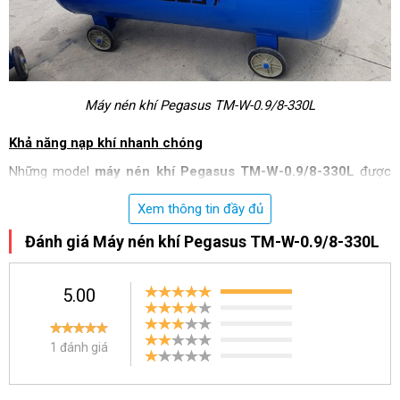
Máy nén khí Pegasus TM-W-0.9/8-330L
Khả năng nạp khí nhanh chóng
Những model
máy nén khí Pegasus TM-W-0.9/8-330L
được
trang bị động cơ có công suất 10HP. Do đó mà tốc độ quay puly
Xem thông tin đầy đủ
đầu nén lớn từ đó nạp khí nhanh. Đầu nén lại được trang bị có 3
xi lanh nén khí cho công suất nạp khí nhanh, lưu lượng đạt tận
Đánh giá Máy nén khí Pegasus TM-W-0.9/8-330L
900 lít/phút, áp lực làm việc đạt 10kg/cm².
Nguồn khí nén ổn định
5.00
Thiết bị được trang bị cơ chế tự nạp khí vô cùng tiện dụng. Trong
máy được thiết lập một mức khí nén tối thiểu. Khi mà nguồn khí
1 đánh giá
nén trong bình nén khí bị sử dụng xuống đến mức tối thiểu thì
thiết bị sẽ tự động tiến hành nạp khí. Khi bình nén khí đầy thì máy
dừng vận hành và chuyển sang trạng thái nghỉ, chờ cho đến lần