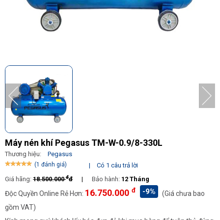
Máy nén khí Pegasus TM-W-0.9/8-330L
Thương hiệu:
Pegasus
(1 đánh giá)
|
Có 1 câu trả lời
đ
Giá hãng:
18.500.000
đ
|
Bảo hành:
12 Tháng
đ
-9%
16.750.000
Độc Quyền Online Rẻ Hơn:
(Giá chưa bao
gồm VAT)