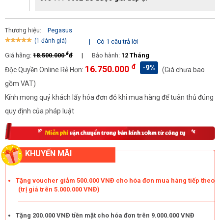
lâu, máy không phải nạp khí liên tục, giảm được tiêu hao máy nén
khí.
Thương hiệu:
Pegasus
Chất lượng máy bền bỉ
(1 đánh giá)
|
Có 1 câu trả lời
Những model
Pegasus TM-W-0.9/8-330L
là "hàng Việt Nam
đ
Giá hãng:
18.500.000
đ
|
Bảo hành:
12 Tháng
chất lượng cao" khi được sản xuất trong nước, trên dây chuyền
đ
-9%
16.750.000
Độc Quyền Online Rẻ Hơn:
(Giá chưa bao
công nghệ quốc tế hiện đại.
gồm VAT)
Máy sử dụng những vật liệu tốt nhất để cấu thành máy. Do đó mà
Kính mong quý khách lấy hóa đơn đỏ khi mua hàng để tuân thủ đúng
Pegasus TM-W-0.9/8-330L
gồm có động cơ lõi quấn dây đồng
quy định của pháp luật
cảm ứng từ bền chắc cho khả năng vận hành liên tục ít gia nhiệt.
Đầu nén và bình nén khí được làm từ thép cao cấp để có thể chịu
được khí nén áp suất lớn. Bên ngoài lại được phủ lớp sơn tĩnh
điện chống han gỉ, chống ăn mòn vô cùng tốt,...
KHUYẾN MÃI
Tặng voucher giảm 500.000 VNĐ cho hóa đơn mua hàng tiếp theo
(trị giá trên 5.000.000 VNĐ)
Tặng 200.000 VNĐ tiền mặt cho hóa đơn trên 9.000.000 VNĐ