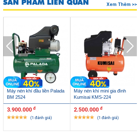
SẢN PHẨM LIÊN QUAN
đầu máy giúp thiết bị di chuyển dễ dàng.
Xem Thêm >>
Một số lưu ý khí dùng máy nén khí
Máy nén khí đầu liền Palada
Máy nén khí mini gia đình
BM 2524
Kumisai KMS-224
Lưu ý mắt thăm dầu để thay dầu máy
đ
đ
3.900.000
2.500.000
Để đảm bảo an toàn cho người dùng, thiết bị cũng như mọi người
(1 đánh giá)
(1 đánh giá)
xung quanh, quý vị cần lưu ý một số điểm sau:
Không đặt máy tại những nơi thiếu bằng phẳng, độ ẩm