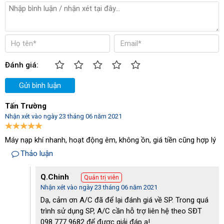
nạp khí sau.
Đánh giá:
Gửi bình luận
Tấn Trường
Nhận xét vào ngày 23 tháng 06 năm 2021
Máy nạp khí nhanh, hoạt động êm, không ồn, giá tiền cũng hợp lý
Thảo luận
Q.Chinh
Quản trị viên
Nhận xét vào ngày 23 tháng 06 năm 2021
Động cơ 10HP mạnh mẽ
Dạ, cảm ơn A/C đã để lại đánh giá về SP. Trong quá
Đặc biệt, bình nén khí có dung tích lên đến 330 lít cho khả năng
trình sử dụng SP, A/C cần hỗ trợ liên hệ theo SĐT
chứa được nguồn khí nén lớn. Từ đó mà khí nén sử dụng được
098 777 9682 để được giải đáp ạ!