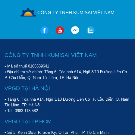
không khí cao, không đặt tại nơi có nhiệt độ quá cao.
Không vẫn hành máy nén vượt quá áp lực khí định mức do
CÔNG TY TNHH KUMISAI VIỆT NAM
nhà sản xuất quy định.
Khi muốn duy chuyển thiết bị, cần tiến hành xả bỏ hết áp
mới di chuyển.
Định kỳ từ 20 - 30 phút tiến hành mở van xả nước dưới bình
nén khí để xả bỏ nước ngưng.
Tham khảo mắt thăm dầu để thay dầu định kỳ cho máy.
CÔNG TY TNHH KUMISAI VIỆT NAM
Sử dụng khí nén để vệ sinh lọc gió định kỳ.
Dùng máy tương ứng với những hoạt động có công suất
• Mã số thuế 0106539641
phù hợp, tránh gây lãng phí.
• Địa chỉ trụ sở chính: Tầng 6, Tòa nhà A14, Ngõ 3/10 Đường Liên Cơ,
P. Cầu Diễn, Q. Nam Từ Liêm, TP. Hà Nội
Hiện nay những model
máy nén khí Pegasus TM-W-0.9/8-330L
đã có mặt ngay tại showroom của
Sàn thương mại Hoàng
VPGD TẠI HÀ NỘI
Liên
. Để nhận tư vấn, báo giá chi tiết hơn nữa quý vị vui lòng liên
hệ ngay hotline
0912 370 282
.
• Tầng 6, Tòa nhà A14, Ngõ 3/10 Đường Liên Cơ, P. Cầu Diễn, Q. Nam
Từ Liêm, TP. Hà Nội
• Tel:
0983 113 582
VPGD TẠI TP.HCM
• Số 3, Kênh 19/5, P. Sơn Kỳ, Q Tân Phú, TP. Hồ Chí Minh