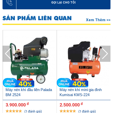
GỌI LẠI CHO TÔI
Để đảm bảo an toàn cho chính bản thân người vận hành cũng
như máy thì chúng ta cần lưu ý.
SẢN PHẨM LIÊN QUAN
Xem Thêm >>
Máy nén khí đầu liền Palada
Máy nén khí mini gia đình
BM 2524
Kumisai KMS-224
Lựa chọn những sản phẩm phù hợp
đ
đ
3.900.000
2.500.000
Sử dụng máy nén khí đúng mức áp suất định mức từ nhà
(1 đánh giá)
(1 đánh giá)