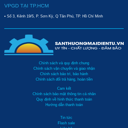
VPGD TẠI TP.HCM
Những thông tin trên cho thấy những chiếc
máy nén khí Pegasus
TM-V-0.12/8-70L
thực sự là lựa chọn tối ưu cho những hoạt
• Số 3, Kênh 19/5, P. Sơn Kỳ, Q Tân Phú, TP. Hồ Chí Minh
động quy mô nhỏ. Liên hệ ngay hotline
09123 70282
để nhận tư
vấn chi tiết từ nhân viên
Sàn thương mại Hoàng Liên
.
Chính sách và quy định chung
Chính sách vận chuyển và giao nhận
Chính sách bảo trì, bảo hành
Chính sách đổi trả hàng, hoàn tiền
Cam kết
Chính sách bảo mật thông tin cá nhân
Quy định về hình thức thanh toán
Hướng dẫn thanh toán
Tin tức
Flash sale