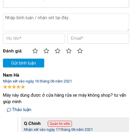
Đánh giá:
Gửi bình luận
Nam Hà
Nhận xét vào ngày 16 tháng 06 năm 2021
Máy này dùng được ở cửa hàng rửa xe máy không shop? tư vấn
giúp mình
Động cơ mạnh mẽ
Thảo luận
Có nghĩa là, ngay khi khí nén trong bình tích áp đến giới hạn đã
đặt trước đó (gần hết) thì máy sẽ tự động khởi động và tiến hành
Q.Chinh
Quản trị viên
nạp khí. Cho đến khi bình chứa đầy, máy sẽ dừng và chuyển sang
Nhận xét vào ngày 17 tháng 06 năm 2021