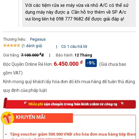
chế độ nghỉ. Do đó mà khí nén luôn cấp đủ cho hệ thống máy
Với các tiệm rửa xe máy vừa và nhỏ A/C có thể sử
móc. Không những vậy, khoảng thời gian nghỉ còn giúp máy tiết
dụng máy này được ạ. Cần hỗ trợ thêm về SP A/c
kiệm điện, không gây hao tổn máy.
vui lòng liên hệ 098 777 9682 để được giải đáp ạ!
Máy bền bỉ, ít hỏng hóc
Thương hiệu:
Pegasus
Những chiếc
máy nén không khí
này được sản xuất tại Việt Nam,
(1 đánh giá)
|
Có 1 câu trả lời
trên dây chuyền công nghệ quốc tế hiện đại. Do đó bạn hoàn
toàn yên tâm về những model "hàng Việt Nam chất lượng cao"
đ
Giá hãng:
7.100.000
đ
|
Bảo hành:
12 Tháng
này.
đ
-9%
6.450.000
Độc Quyền Online Rẻ Hơn:
(Giá chưa bao
Máy sử dụng mô tơ cảm ứng từ có lõi dây đồng cao cấp cho khả
gồm VAT)
năng vận hành mạnh mẽ. Đầu nén cùng bình chứa khí nén đều
Kính mong quý khách lấy hóa đơn đỏ khi mua hàng để tuân thủ đúng
dùng thép cao cấp cho nên chịu đươc khí nén có áp suất lớn. Kết
quy định của pháp luật
hợp cùng lớp sơn tĩnh điện chống ăn mòn, chống gỉ,...
KHUYẾN MÃI
Tặng voucher giảm 500.000 VNĐ cho hóa đơn mua hàng tiếp theo