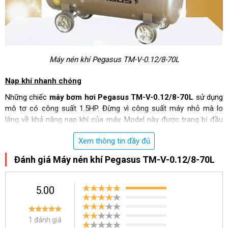
Máy nén khí Pegasus TM-V-0.12/8-70L
Nạp khí nhanh chóng
Những chiếc
máy bơm hơi Pegasus TM-V-0.12/8-70L
sử dụng
mô tơ có công suất 1.5HP. Đừng vì công suất máy nhỏ mà lo
lắng về khả năng nạp khí của máy. Model này được trang bị đầu
nén 2 xi lanh cho khả năng tạo ra nguồn khí lớn với lưu lượng khí
Xem thông tin đầy đủ
đạt 120 lít/phút. Do đó mà khả năng nạp đầy bình dung tích 70 lít
vô cùng nhanh chóng.
Đánh giá Máy nén khí Pegasus TM-V-0.12/8-70L
Đảm bảo nguồn khí luôn đủ đầy
5.00
Với lưu lượng khí lớn, nạp khí nhanh chóng máy còn cho khả năng
đảm bảo nguồn khí luôn ổn định, không bị gián đoạn, cấp đủ cho
hệ thống máy móc. Nguyên nhân là vì những model này được
1 đánh giá
trang bị cơ chế tự động nạp khí.