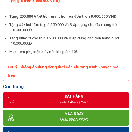
(trị giá trên 5.000.000 VNĐ)
Tặng 200.000 VNĐ tiền mặt cho hóa đơn trên 9.000.000 VNĐ
Tặng dây hơi 12m trị giá 250.000 VNĐ áp dụng cho đơn hàng trên
10.000.000Đ
Tặng súng xì khô trị giá 200.000 VNĐ áp dụng cho đơn hàng dưới
10.000.000Đ
Mua kèm phụ kiện máy nén khí giảm 10%
Cụm van và đồng hồ đo áp
Lưu ý: Không áp dụng đồng thời các chương trình khuyến mãi
Giá máy rẻ, bảo hành lâu dài
trên.
Những chiếc
máy bơm hơi nén khí Pegasus TM-V-0.12/8-70L
Còn hàng
hiện có giá bán chỉ khoảng 4.760.000 đồng. Giá máy rẻ hơn khi so
ĐẶT HÀNG
với những model cùng công suất do được sản xuất trong nước.
GIAO HÀNG TẬN NƠI
Không những vậy, những model này còn có thời gian bảo hành
lâu dài, có thể giúp tiết kiệm chi phí sửa chữa, bảo dưỡng.
MUA NGAY
NHẬN ƯU ĐÃI KHỦNG
Lưu lý khi sử dụng máy nén khí đảm bảo an toàn