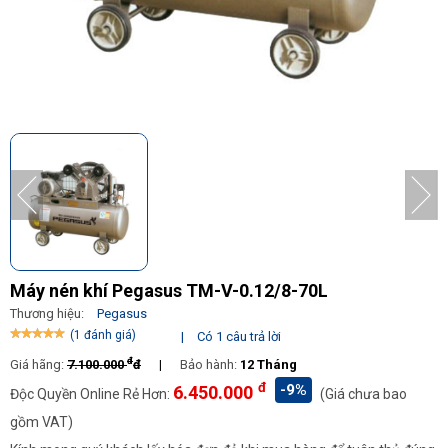
Máy nén khí Pegasus TM-V-0.12/8-70L
Thương hiệu:
Pegasus
(1 đánh giá)
|
Có 1 câu trả lời
đ
Giá hãng:
7.100.000
đ
|
Bảo hành:
12 Tháng
đ
-9%
6.450.000
Độc Quyền Online Rẻ Hơn:
(Giá chưa bao
gồm VAT)