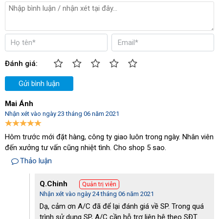
cùng dễ dàng nhờ hệ thống bánh xe phía dưới, giúp người
dùng tiết kiệm công sức đáng kể.
Quy trình vận hành máy vô cùng đơn giản, người dùng chỉ
cần đọc kỹ hướng dẫn sử dụng là có thể sử dụng máy dễ
dàng.
Đánh giá:
Hiệu năng làm việc cao
Gửi bình luận
Sở hữu công suất làm việc 7.5HP, thời gian nạp khí nhanh,
lưu lượng khí nén đạt 1118 lít/phút cùng dung tích bình
Mai Ánh
chứa khí lớn 200L, đáp ứng được nhu cầu sử dụng khí nén
Nhận xét vào ngày 23 tháng 06 năm 2021
hiện nay.
Hôm trước mới đặt hàng, công ty giao luôn trong ngày. Nhân viên
đến xưởng tư vấn cũng nhiệt tình. Cho shop 5 sao.
Thảo luận
Q.Chinh
Quản trị viên
Nhận xét vào ngày 24 tháng 06 năm 2021
Dạ, cảm ơn A/C đã để lại đánh giá về SP. Trong quá
trình sử dụng SP, A/C cần hỗ trợ liên hệ theo SĐT