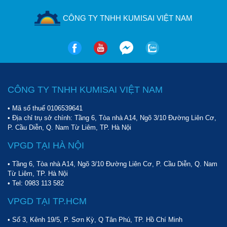
CÔNG TY TNHH KUMISAI VIỆT NAM
Giao hàng toàn quốc với mức cước phí vận chuyển rẻ
Chế độ bảo hành sản phẩm dài lâu, nhiều ưu đãi hấp dẫn.
CÔNG TY TNHH KUMISAI VIỆT NAM
Hiện,
máy nén khí Palada PA-75200
đang có sẵn tại
Sàn thương
• Mã số thuế 0106539641
mại Hoàng Liên
với cam kết chính hãng, chất lượng tốt, giá
• Địa chỉ trụ sở chính: Tầng 6, Tòa nhà A14, Ngõ 3/10 Đường Liên Cơ,
thành rẻ. Liên hệ ngay tới hotline
098 777 9682 - 09123 70282
P. Cầu Diễn, Q. Nam Từ Liêm, TP. Hà Nội
để được tư vấn chi tiết và hướng dẫn cách đặt mua hàng.
VPGD TẠI HÀ NỘI
• Tầng 6, Tòa nhà A14, Ngõ 3/10 Đường Liên Cơ, P. Cầu Diễn, Q. Nam
Từ Liêm, TP. Hà Nội
• Tel:
0983 113 582
VPGD TẠI TP.HCM
• Số 3, Kênh 19/5, P. Sơn Kỳ, Q Tân Phú, TP. Hồ Chí Minh