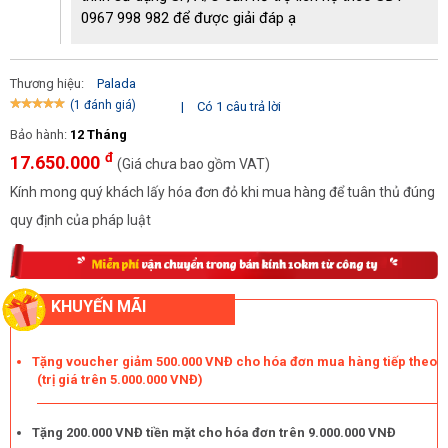
0967 998 982 để được giải đáp ạ
Thương hiệu:
Palada
(1 đánh giá)
|
Có 1 câu trả lời
Bảo hành:
12 Tháng
đ
17.650.000
Motor lõi đồng hạn chế được sự cố hỏng hóc khi sử dụng
(Giá chưa bao gồm VAT)
Kính mong quý khách lấy hóa đơn đỏ khi mua hàng để tuân thủ đúng
Motor cuốn đồng 100%, cho phép người dùng vận hành liên
tục mà ít bị nóng cũng như ít gặp phải các sự cố hỏng hóc.
quy định của pháp luật
Ứng dụng đa dạng
Máy bơm hơi khí nén Palada PA-75200 được ứng dụng trong
KHUYẾN MÃI
nhiều lĩnh vực khác nhau như:
Ngành sửa chữa và bảo dưỡng xe: Được sử dụng để bơm
Tặng voucher giảm 500.000 VNĐ cho hóa đơn mua hàng tiếp theo
lốp xe, cung cấp khí nén cho các thiết bị như cầu nâng,
(trị giá trên 5.000.000 VNĐ)
súng bắn mỡ,....
Ngành cơ khí: Cung cấp khí nén cho máy mài, máy siết
Tặng 200.000 VNĐ tiền mặt cho hóa đơn trên 9.000.000 VNĐ
bulong,...