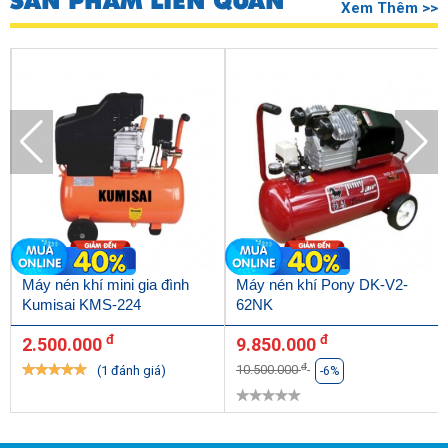
SẢN PHẨM LIÊN QUAN
Xem Thêm >>
phối máy nén khí chất lượng. Ngoài ra, Hoàng Liên còn
cung cấp nhiều thiết bị vệ sinh công nghiệp khác như máy
hút bụi, máy bơm mỡ, máy rửa xe,....
Có tới 99% khách hàng hài lòng về các dịch vụ mà Hoàng
Liên cung cấp.
Các sản phẩm đều mới 100%, đầy đủ giấy tờ xác minh
nguồn gốc, chất lượng sản phẩm.
Đội ngũ nhân viên tư vấn chuyên nghiệp, kỹ thuật viên lành
nghề, hướng dẫn chi tiết.
Hình thức mua hàng đa dạng, thanh toán nhanh chóng.
Máy nén khí mini gia đình
Máy nén khí Pony DK-V2-
Kumisai KMS-224
62NK
đ
đ
2.500.000
9.850.000
đ
10.500.000
(1 đánh giá)
-6%