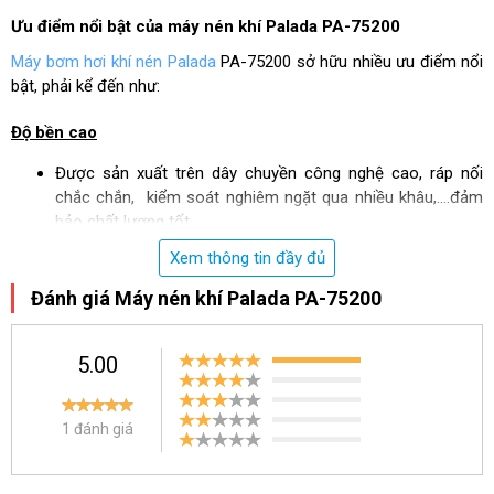
Ưu điểm nổi bật của máy nén khí Palada PA-75200
Máy bơm hơi khí nén Palada
PA-75200 sở hữu nhiều ưu điểm nổi
bật, phải kể đến như:
Độ bền cao
Được sản xuất trên dây chuyền công nghệ cao, ráp nối
chắc chắn, kiểm soát nghiêm ngặt qua nhiều khâu,....đảm
bảo chất lượng tốt.
Linh - phụ kiện cấu thành nên Palada PA-75200 được làm
Xem thông tin đầy đủ
từ vật liệu bền chắc, có khả năng chống thấm nước, han gỉ
nên có độ bền cao
Đánh giá Máy nén khí Palada PA-75200
Vỏ ngoài của máy được phủ một lớn sơn tĩnh điện, cách
điện tốt, an toàn cho người sử dụng.
5.00
Thiết kế hiện đại
1 đánh giá
Máy nén khí Palada PA-75200 đạt tiêu chuẩn về thiết kế có
kiểu dáng tương đối nhỏ gọn 182 x 61 x 123 cm. Dù có
trọng lượng lớn 269 kg nhưng việc di chuyển thiết bị vô