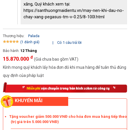
xăng, Quý khách xem tại:
https://santhuongmaidientu.vn/may-nen-khi-dau-no-
chay-xang-pegasus-tm-v-0.25/8-100l.html
Thương hiệu:
Palada
(1 đánh giá)
|
Có 1 câu trả lời
Bảo hành:
12 Tháng
đ
15.870.000
(Giá chưa bao gồm VAT)
Kính mong quý khách lấy hóa đơn đỏ khi mua hàng để tuân thủ đúng
quy định của pháp luật
KHUYẾN MÃI
Đặc điểm nổi bật của máy nén khí Palada PA - 750300
Thiết kế hiện đại
Tặng voucher giảm 500.000 VNĐ cho hóa đơn mua hàng tiếp theo
(trị giá trên 5.000.000 VNĐ)
Với những yêu cầu khắt khe của người dùng hiện nay, thương hiệu