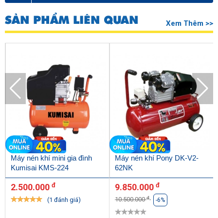
SẢN PHẨM LIÊN QUAN
Xem Thêm >>
Vệ sinh, bảo dưỡng máy nén khí Palada PA – 750300 thường
Máy nén khí mini gia đình
Máy nén khí Pony DK-V2-
xuyên
Kumisai KMS-224
62NK
- Lắp đặt và vận hành thực hiện theo đúng trình tự của đơn vị
đ
đ
2.500.000
9.850.000
sản xuất đưa ra.
đ
10.500.000
(1 đánh giá)
-6%
- Đặt máy ở các không gian bằng phẳng, ít bụi bẩn, tránh nơi có
nguồn nhiệt cao.