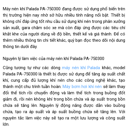
Máy nén khí Palada PA-750300 đang được sử dụng phổ biến trên
thị trường hiện nay nhờ sở hữu nhiều tính năng nổi bật. Thiết bị
không chỉ đáp ứng tốt nhu cầu sử dụng khí nén trong phân xưởng
sản xuất, gara chăm sóc xe mà còn đáp ứng được các tiêu chí
khắt khe của người dùng về độ bền, thiết kế và giá thành. Để có
thêm nhiều thông tin chi tiết khác, quý bạn đọc theo dõi nội dung
thông tin dưới đây.
Nguyên lý làm việc của máy nén khí Palada PA-750300
Cũng tương tự như các dòng
máy nén khí Palada
khác, model
Palada PA-750300 là thiết bị được sử dụng để tăng áp suất chất
khí, cung cấp đủ lượng khí nén cho các công nghệ khác, tạo
thành một chu trình tuần hoàn.
Máy bơm hơi khí nén
sẽ làm thay
đổi thể tích rồi chuyển động và làm thể tích trong buồng đốt
giảm đi, rồi nén không khí trong bồn chứa và áp suất trong bồn
chứa sẽ tăng lên. Nguyên lý động năng được dẫn vào buồng
chứa, tạo ra áp suất và áp suất buồng chứa sẽ tăng lên. Với
nguyên tắc làm việc này sẽ tạo ra một lưu lượng và công suất
lớn.