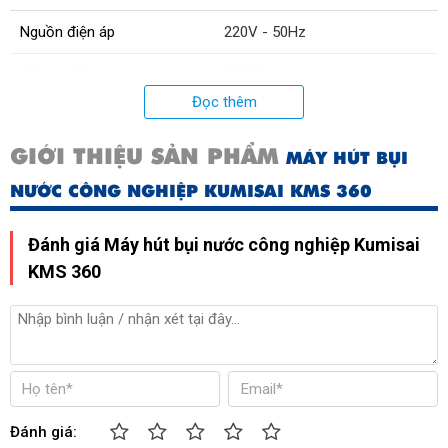
Nguồn điện áp
220V - 50Hz
Công suất
3600W
Đọc thêm
Phương pháp lắc bụi
Điện tử (ấn công tắc)
GIỚI THIỆU SẢN PHẨM
MÁY HÚT BỤI
Lọc bụi
0.3um
NƯỚC CÔNG NGHIỆP KUMISAI KMS 360
Đánh giá Máy hút bụi nước công nghiệp Kumisai
KMS 360
Đánh giá: