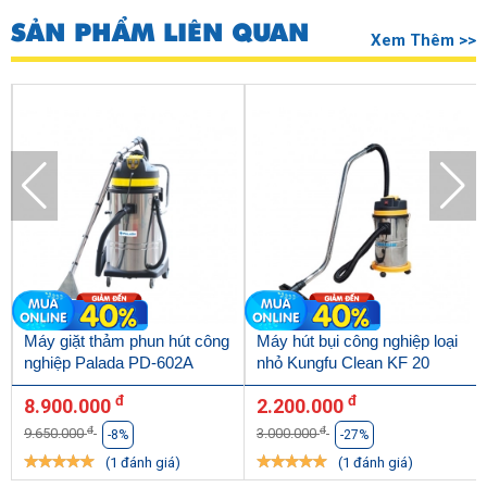
SẢN PHẨM LIÊN QUAN
Xem Thêm >>
Máy giặt thảm phun hút công
Máy hút bụi công nghiệp loại
nghiệp Palada PD-602A
nhỏ Kungfu Clean KF 20
đ
đ
8.900.000
2.200.000
đ
đ
9.650.000
3.000.000
-8%
-27%
(1 đánh giá)
(1 đánh giá)