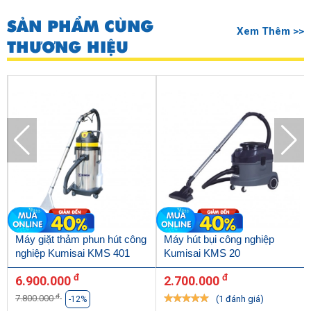
SẢN PHẨM CÙNG
Xem Thêm >>
THƯƠNG HIỆU
Máy giặt thảm phun hút công
Máy hút bụi công nghiệp
nghiệp Kumisai KMS 401
Kumisai KMS 20
đ
đ
6.900.000
2.700.000
đ
7.800.000
(1 đánh giá)
-12%