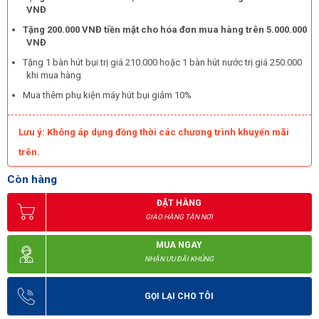
VNĐ
Tặng 200.000 VNĐ tiền mặt cho hóa đơn mua hàng trên 5.000.000
VNĐ
Tặng 1 bàn hút bụi trị giá 210.000 hoặc 1 bàn hút nước trị giá 250.000
khi mua hàng
Mua thêm phụ kiện máy hút bụi giảm 10%
Lưu ý: Không áp dụng đồng thời các chương trình khuyến mãi
trên.
Còn hàng
ĐẶT HÀNG
GIAO HÀNG TẬN NƠI
MUA NGAY
NHẬN ƯU ĐÃI KHỦNG
GỌI LẠI CHO TÔI