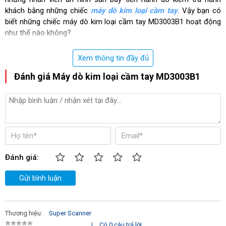
khách bằng những chiếc
máy dò kim loại cầm tay
. Vậy bạn có
biết những chiếc máy dò kim loại cầm tay MD3003B1 hoạt động
như thế nào không?
Cũng như những chiếc máy dò cầm tay khác, MD3003B1 được
Xem thông tin đầy đủ
trang bị hai cuộn dây thu và phát. Cuộn dây phát sau khi nhận
dòng điện đi qua sẽ tạo ra trường điện từ cảm ứng phát ra môi
Đánh giá Máy dò kim loại cầm tay MD3003B1
trường. Cuộn dây thu sẽ thu trường cảm ứng trong phạm vi
không gian dò tìm hiệu dụng của đầu dò. Nếu không có dị vật kim
loại, thì cuộn dây thu chỉ có thể thu được trường bình thường.
Nếu như có kim loại trong phạm vi này thì từ trường sẽ bị dao
động do sự dẫn điện của kim loại. Lúc này máy sẽ phát hiện
thông báo về sự hiện diện của kim loại thông qua đèn báo và âm
thanh báo.
Đánh giá:
Gửi bình luận
Thương hiệu:
Super Scanner
|
Có 0 câu trả lời