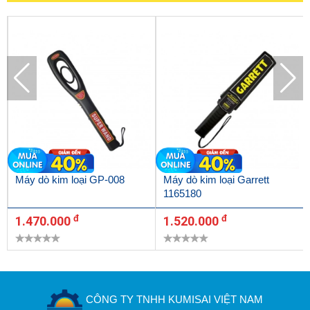
Máy có khả năng dò cả những kim loại từ tính lẫn phi từ tính như
kim loại màu, kim loại đen và kim loại không gỉ. Do đó mà mọi
kim loại đều dễ dàng được phát hiện bởi máy. Khoảng cách phát
hiện kim loại lên đến 20cm, giúp bạn không cần áp sát máy vào
cơ thể, hàng hóa. Độ nhạy cao nhất là 15mm, tương đương với
đồng xu 25 cent Mỹ.
Đặc biệt, những model có 2 chiều phát hiện thăm dò cho nên có
thể sử dụng cả hai mặt của máy để dò tìm kim loại vô cùng tiện
lợi.
Máy dò kim loại GP-008
Máy dò kim loại Garrett
1165180
đ
đ
1.470.000
1.520.000
CÔNG TY TNHH KUMISAI VIỆT NAM