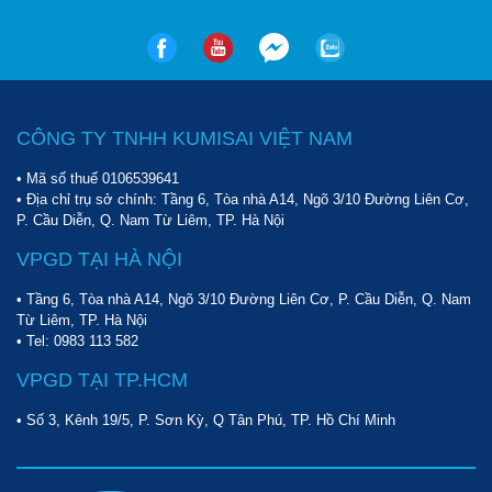
CÔNG TY TNHH KUMISAI VIỆT NAM
Phát hiện kim loại nhạy bén
• Mã số thuế 0106539641
• Địa chỉ trụ sở chính: Tầng 6, Tòa nhà A14, Ngõ 3/10 Đường Liên Cơ,
Thông báo rõ ràng
P. Cầu Diễn, Q. Nam Từ Liêm, TP. Hà Nội
Để tránh bỏ sót kim loại, những chiếc máy dò tìm này được trang
VPGD TẠI HÀ NỘI
bị hệ thống thông báo đa dạng. Khi ở trạng thái bình thường, máy
sẽ im lặng, đèn báo có màu xanh. Nhưng khi phát hiện kim loại
• Tầng 6, Tòa nhà A14, Ngõ 3/10 Đường Liên Cơ, P. Cầu Diễn, Q. Nam
Từ Liêm, TP. Hà Nội
trong phạm vi dò, máy sẽ phát ra âm thanh, đèn báo chuyển
• Tel:
0983 113 582
sang màu đỏ. Ngoài ra, bạn cũng có thể chuyển từ chế độ âm
thanh sang chế độ rung báo hiệu kim loại để âm thanh báo
VPGD TẠI TP.HCM
không gây ảnh hưởng đến xung quanh.
• Số 3, Kênh 19/5, P. Sơn Kỳ, Q Tân Phú, TP. Hồ Chí Minh
Model máy dò kim loại MD3003B1 còn được thiết kế đèn báo
thông minh khi pin yếu. Nhờ đó mà bạn sẽ chủ động sạc pin, linh
hoạt trong công việc.