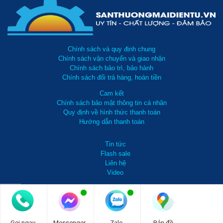
Tiết kiệm pin
Máy dò kim loại cầm tay MD3003B1
sử dụng pin 9V. Đặc biệt,
đây là loại pin có khả năng sạc để tái sử dụng cho nên có thể tiết
Chính sách và quy định chung
kiệm chi phí cho pin máy. Đi kèm với máy là bộ sạc.
Chính sách vận chuyển và giao nhận
Chính sách bảo trì, bảo hành
Chính sách đổi trả hàng, hoàn tiền
Cam kết
Chính sách bảo mật thông tin cá nhân
Quy định về hình thức thanh toán
Hướng dẫn thanh toán
Tin tức
Flash sale
Liên hệ
Video
0981 738 099
Gọi ngay
Messenger
Zalo
Bản đồ