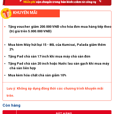
một thương hiệu giá rẻ đến từ Trung Quốc với chất lượng cùng
độ bền tương đối tốt.
KHUYẾN MÃI
Dĩ nhiên giá bán cũng là một trong những lợi thế lớn của Kungfu
Clean T201. Hiện sản phẩm đang được phân phối chính hãng tại
Điện máy Hoàng Liên
với mức báo giá cực tốt. Bên cạnh đó là
Tặng voucher giảm 200.000 VNĐ cho hóa đơn mua hàng tiếp theo
vô vàn những ưu đãi cùng quà tặng cực giá trị khác.
(trị giá trên 5.000.000 VNĐ)
Mua kèm Máy hút bụi 15 - 80L của Kumisai, Palada giảm thêm
2%
Tặng Pad chà sàn 17 inch khi mua máy chà sàn đơn
Tặng Pad chà sàn 20 inch hoặc Nước lau sàn gạch khi mua máy
chà sàn liên hợp
Mua kèm hóa chất chà sàn giảm 10%
Lưu ý: Không áp dụng đồng thời các chương trình khuyến mãi
trên.
Còn hàng
ĐẶT HÀNG