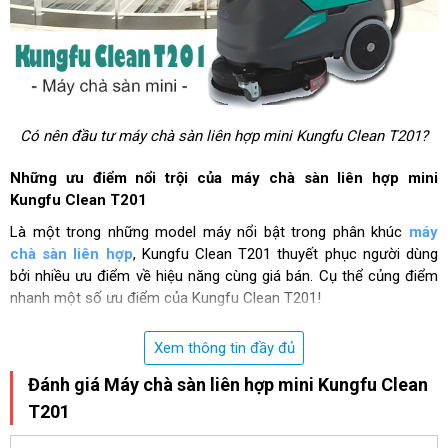
Có nên đầu tư máy chà sàn liên hợp mini Kungfu Clean T201?
Những ưu điểm nổi trội của máy chà sàn liên hợp mini
Kungfu Clean T201
Là một trong những model máy nổi bật trong phân khúc
máy
chà sàn liên hợp
, Kungfu Clean T201 thuyết phục người dùng
bởi nhiều ưu điểm về hiệu năng cùng giá bán. Cụ thể củng điểm
nhanh một số ưu điểm của Kungfu Clean T201!
Kiểu dáng hiện đại, nhỏ gọn
Xem thông tin đầy đủ
Khác với kích thước có phần to lớn của các thiết bị có cùng chức
Đánh giá Máy chà sàn liên hợp mini Kungfu Clean
năng, Kungfu Clean T201 ghi điểm với kiểu dáng hiện đại, nhỏ
T201
gọn. Máy chỉ có trọng lượng khoảng 60kg với thông số kích
thước 840x520x870mm.