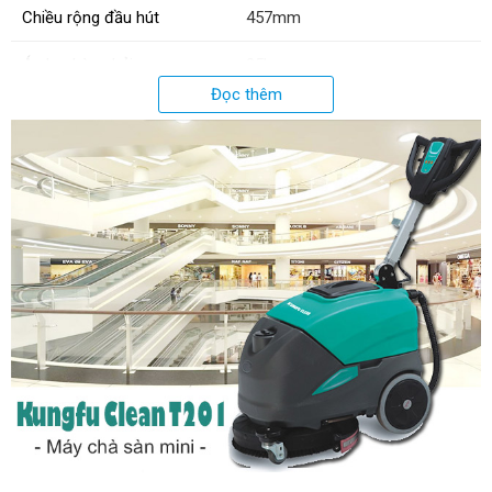
Chiều rộng đầu hút
457mm
Áp lực bàn chải
25kg
Đọc thêm
Đường kính bàn chà
455mm
Độ dài dây điện
18m
Trọng lượng sản phẩm
30kg
Trọng lượng tổng
60kg
Kích thước đóng gói
840 x 520 x 870mm
Xuất xứ:
Chính hãng