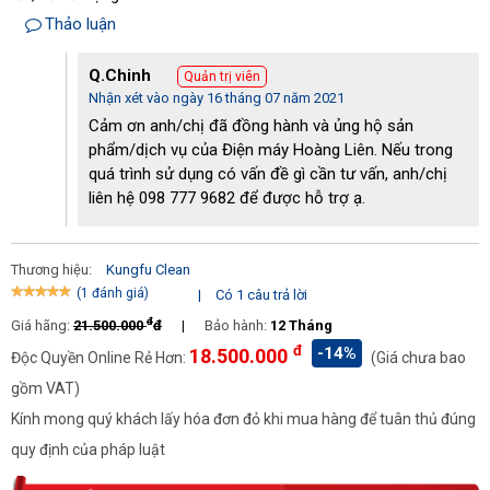
Thiết bị được sử dụng hiệu quả trên nhiều loại sàn nhà
Thảo luận
Máy hoạt động với công suất 900W với khả năng làm sạch lên tới
Q.Chinh
Quản trị viên
1450 m2/h. Qua đó đáp ứng hiệu quả lượng công việc vệ sinh,
Nhận xét vào ngày 16 tháng 07 năm 2021
làm sạch tại hầu hết các đơn vị, nhà xưởng. Đi kèm với máy là bộ
Cảm ơn anh/chị đã đồng hành và ủng hộ sản
phụ kiện máy chà sàn đa năng với nhiều đầu chải giúp quá trình
phẩm/dịch vụ của Điện máy Hoàng Liên. Nếu trong
làm sạch mặt sàn trở nên hiệu quả, dễ dàng hơn.
quá trình sử dụng có vấn đề gì cần tư vấn, anh/chị
Bền bỉ, tiện dụng
liên hệ 098 777 9682 để được hỗ trợ ạ.
Hãng sử dụng nhựa ABS cùng inox không gỉ cho toàn bộ thân
máy. Không chỉ giúp đem lại tính thẩm mỹ cao mà nó còn giúp
Thương hiệu:
Kungfu Clean
đem đến độ bền bỉ cùng khả năng chịu lực cực tốt.
(1 đánh giá)
|
Có 1 câu trả lời
Thiết kế tay cầm cùng bánh xe đa chiều cũng được hãng tích hợp
đ
Giá hãng:
21.500.000
đ
|
Bảo hành:
12 Tháng
trên T201. Qua đó giúp việc di chuyển hay điều hướng máy chà
đ
-14%
18.500.000
Độc Quyền Online Rẻ Hơn:
(Giá chưa bao
sàn trở nên đặc biệt đơn giản, tiện dụng.
gồm VAT)
Thương hiệu uy tín, giá bán phải chăng
Kính mong quý khách lấy hóa đơn đỏ khi mua hàng để tuân thủ đúng
Nếu có quan tâm đến các thương hiệu máy đánh sàn trên thị
quy định của pháp luật
trường hẳn bạn sẽ không còn quá xa lạ với Kungfu Clean. Đây là