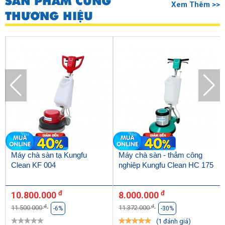
SẢN PHẨM CÙNG
Xem Thêm >>
THƯƠNG HIỆU
Máy chà sàn tạ Kungfu
Máy chà sàn - thảm công
Clean KF 004
nghiệp Kungfu Clean HC 175
đ
đ
10.800.000
8.000.000
đ
đ
11.500.000
11.372.000
-6%
-30%
(1 đánh giá)