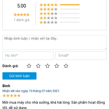
5.00
Đa dạng tính năng, hiệu quả vượt trội
Là dòng máy chà sàn liên hợp chuyên dụng, T201 sở hữu đồng
1 đánh giá
thời khả năng hút và xả cùng lúc. Điều này giúp mặt sàn luôn
được khô ráo, hạn chế trơn trượt, nguy hiểm cho người sử dụng.
Đánh giá:
Gửi bình luận
Binh
Nhận xét vào ngày 15 tháng 07 năm 2021
Mới mua máy cho nhà xưởng, khá hài lòng. Sản phẩm hoạt động
tốt, dễ sử dụng.