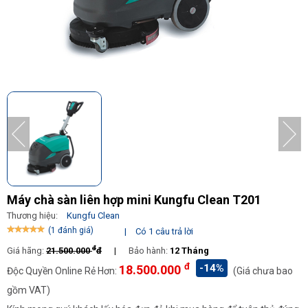
Máy chà sàn liên hợp mini Kungfu Clean T201
Thương hiệu:
Kungfu Clean
(1 đánh giá)
|
Có 1 câu trả lời
đ
Giá hãng:
21.500.000
đ
|
Bảo hành:
12 Tháng
đ
-14%
18.500.000
Độc Quyền Online Rẻ Hơn:
(Giá chưa bao
gồm VAT)